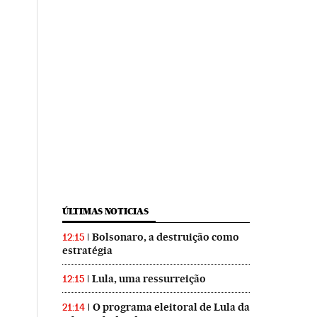
ÚLTIMAS NOTICIAS
Bolsonaro, a destruição como
12:15
estratégia
Lula, uma ressurreição
12:15
O programa eleitoral de Lula da
21:14