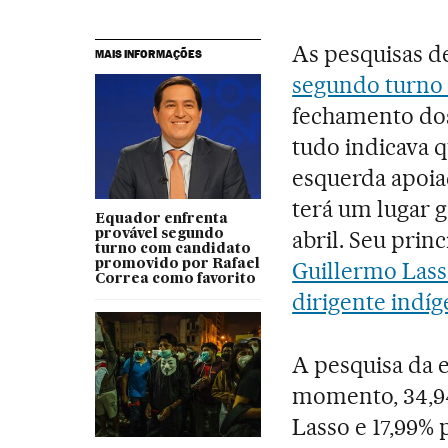
As pesquisas d
MAIS INFORMAÇÕES
segundo turno 
fechamento dos
tudo indicava 
esquerda apoia
terá um lugar 
Equador enfrenta
abril. Seu prin
provável segundo
turno com candidato
promovido por Rafael
Guillermo Lass
Correa como favorito
dirigente indí
A pesquisa da 
momento, 34,94
Lasso e 17,99% 