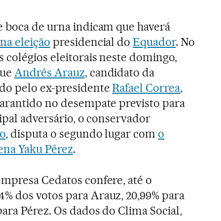
e boca de urna indicam que haverá
na eleição
presidencial do
Equador
. No
 colégios eleitorais neste domingo,
que
Andrés Arauz
, candidato da
do pelo ex-presidente
Rafael Correa
,
garantido no desempate previsto para
cipal adversário, o conservador
o
, disputa o segundo lugar com
o
gena Yaku Pérez
.
empresa Cedatos confere, até o
% dos votos para Arauz, 20,99% para
para Pérez. Os dados do Clima Social,