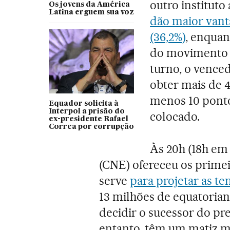
outro instituto
Os jovens da América
Latina erguem sua voz
dão maior vant
(36,2%)
, enquan
do movimento i
turno, o vence
obter mais de
menos 10 ponto
Equador solicita à
Interpol a prisão do
colocado.
ex-presidente Rafael
Correa por corrupção
Às 20h (18h em 
(CNE) ofereceu os prime
serve
para projetar as t
13 milhões de equatoria
decidir o sucessor do pr
entanto, têm um matiz m