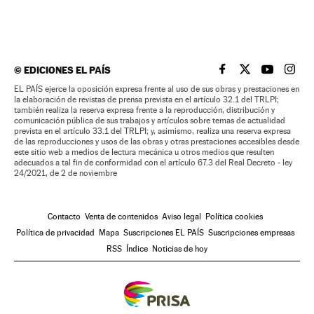
©
EDICIONES EL PAÍS
EL PAÍS BRASIL EN
EL PAÍS BRASI
EL PAÍS B
EL PA
EL PAÍS ejerce la oposición expresa frente al uso de sus obras y prestaciones en
la elaboración de revistas de prensa prevista en el artículo 32.1 del TRLPI;
también realiza la reserva expresa frente a la reproducción, distribución y
comunicación pública de sus trabajos y artículos sobre temas de actualidad
prevista en el artículo 33.1 del TRLPI; y, asimismo, realiza una reserva expresa
de las reproducciones y usos de las obras y otras prestaciones accesibles desde
este sitio web a medios de lectura mecánica u otros medios que resulten
adecuados a tal fin de conformidad con el artículo 67.3 del Real Decreto - ley
24/2021, de 2 de noviembre
Contacto
Venta de contenidos
Aviso legal
Política cookies
Política de privacidad
Mapa
Suscripciones EL PAÍS
Suscripciones empresas
RSS
Índice
Noticias de hoy