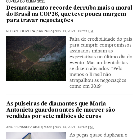
CÚPULA DO CLIMA 2021
Desmatamento recorde derruba mais a moral
do Brasil na COP26, que teve pouca margem
para travar negociações
REGIANE OLIVEIRA
|
São Paulo
|
NOV 13, 2021 - 08:23
EST
Falta de credibilidade do país
para cumprir compromissos
assinados minam as
expectativas no último dia do
evento. Mas ambientalistas
se dizem aliviados: “Pelo
menos o Brasil não
atrapalhou as negociações
como em 2019″
As pulseiras de diamantes que Maria
Antonieta guardou antes de morrer são
vendidas por sete milhões de euros
ANA FERNÁNDEZ ABAD
|
Madri
|
NOV 13, 2021 - 08:05
EST
As peças quase duplicam o