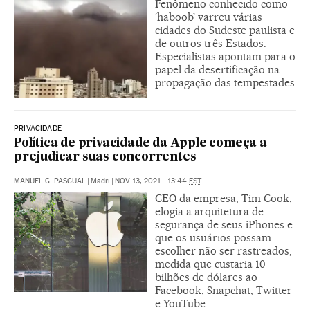
Fenômeno conhecido como
‘haboob’ varreu várias
cidades do Sudeste paulista e
de outros três Estados.
Especialistas apontam para o
papel da desertificação na
propagação das tempestades
PRIVACIDADE
Política de privacidade da Apple começa a
prejudicar suas concorrentes
MANUEL G. PASCUAL
|
Madri
|
NOV 13, 2021 - 13:44
EST
CEO da empresa, Tim Cook,
elogia a arquitetura de
segurança de seus iPhones e
que os usuários possam
escolher não ser rastreados,
medida que custaria 10
bilhões de dólares ao
Facebook, Snapchat, Twitter
e YouTube