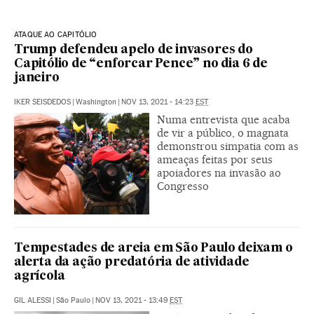
ATAQUE AO CAPITÓLIO
Trump defendeu apelo de invasores do
Capitólio de “enforcar Pence” no dia 6 de
janeiro
IKER SEISDEDOS
|
Washington
|
NOV 13, 2021 - 14:23
EST
Numa entrevista que acaba
de vir a público, o magnata
demonstrou simpatia com as
ameaças feitas por seus
apoiadores na invasão ao
Congresso
Tempestades de areia em São Paulo deixam o
alerta da ação predatória de atividade
agrícola
GIL ALESSI
|
São Paulo
|
NOV 13, 2021 - 13:49
EST