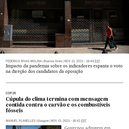
FEDERICO RIVAS MOLINA
|
Buenos Aires
|
NOV 13, 2021 - 19:49
EST
Impacto da pandemia sobre os indicadores espanta o voto
na direção dos candidatos da oposição
COP26
Cúpula do clima termina com mensagem
contida contra o carvão e os combustíveis
fósseis
MANUEL PLANELLES
|
Glasgow
|
NOV 13, 2021 - 18:42
EST
Governos admitem em