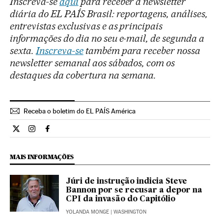
Inscreva-se
aqui
para receber a newsletter
diária do EL PAÍS Brasil: reportagens, análises,
entrevistas exclusivas e as principais
informações do dia no seu e-mail, de segunda a
sexta.
Inscreva-se
também para receber nossa
newsletter semanal aos sábados, com os
destaques da cobertura na semana.
Receba o boletim do EL PAÍS América
Internacional El País Brasil en Twitter
Internacional El País Brasil en Instagram
Internacional El País Brasil en Facebook
MAIS INFORMAÇÕES
Júri de instrução indicia Steve
Bannon por se recusar a depor na
CPI da invasão do Capitólio
YOLANDA MONGE
| WASHINGTON