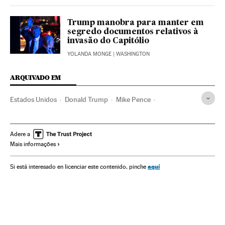
Trump manobra para manter em
segredo documentos relativos à
invasão do Capitólio
YOLANDA MONGE
| WASHINGTON
ARQUIVADO EM
Estados Unidos
Donald Trump
Mike Pence
Joseph Biden
Capitolio EE UU
Asaltos
América
Distúrbios
América do Norte
Democracia
Adere a
Mais informações
Extrema direita
aquí
Si está interesado en licenciar este contenido, pinche