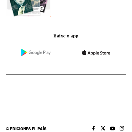
Baixe o app
©
EDICIONES EL PAÍS
EL PAÍS BRASIL EN
EL PAÍS BRASI
EL PAÍS B
EL PA