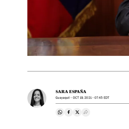
SARA ESPAÑA
Guayaquil -
OCT
19, 2021 - 07:45
EDT
Compartir en Whatsapp
Compartir en Facebook
Compartir en Twitter
Desplegar Redes Soci