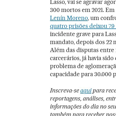
Lasso, vai se agravar ago
300 mortos em 2021. Em f
Lenín Moreno
, um conf
quatro prisões deixou 79
incidente grave para Las
mandato, depois dos 22 
Além das disputas entre 
carcerários, já havia sid
problema de aglomeração
capacidade para 30.000 p
Inscreva-se
aqui
para rece
reportagens, análises, entr
informações do dia no seu
também para receber noss