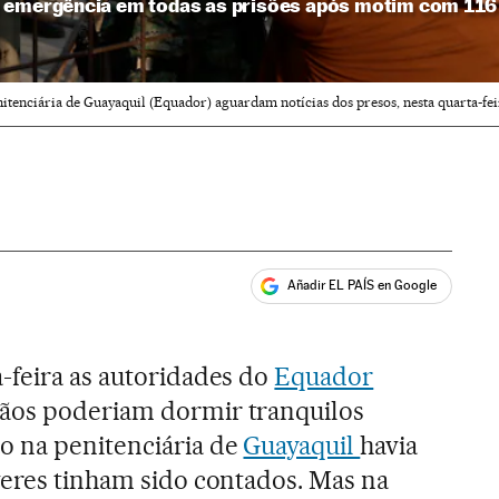
e emergência em todas as prisões após motim com 11
nitenciária de Guayaquil (Equador) aguardam notícias dos presos, nesta quarta-fe
Añadir EL PAÍS en Google
ales
-feira as autoridades do
Equador
ãos poderiam dormir tranquilos
o na penitenciária de
Guayaquil
havia
veres tinham sido contados. Mas na