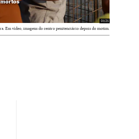
6 mortos
01:21
ira. Em vídeo, imagens do centro penitenciário depois do motim.