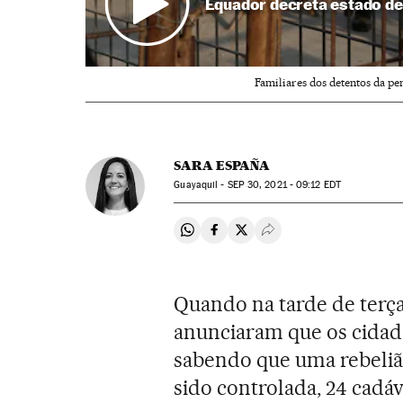
Equador decreta estado d
Familiares dos detentos da pe
SARA ESPAÑA
Guayaquil -
SEP
30, 2021 - 09:12
EDT
Compartir en Whatsapp
Compartir en Facebook
Compartir en Twitter
Desplegar Redes Soci
Quando na tarde de terça
anunciaram que os cidad
sabendo que uma rebeliã
sido controlada, 24 cadá