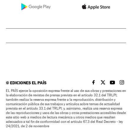
©
EDICIONES EL PAÍS
EL PAÍS BRASIL EN
EL PAÍS BRASI
EL PAÍS B
EL PA
EL PAÍS ejerce la oposición expresa frente al uso de sus obras y prestaciones en
la elaboración de revistas de prensa prevista en el artículo 32.1 del TRLPI;
también realiza la reserva expresa frente a la reproducción, distribución y
comunicación pública de sus trabajos y artículos sobre temas de actualidad
prevista en el artículo 33.1 del TRLPI; y, asimismo, realiza una reserva expresa
de las reproducciones y usos de las obras y otras prestaciones accesibles desde
este sitio web a medios de lectura mecánica u otros medios que resulten
adecuados a tal fin de conformidad con el artículo 67.3 del Real Decreto - ley
24/2021, de 2 de noviembre