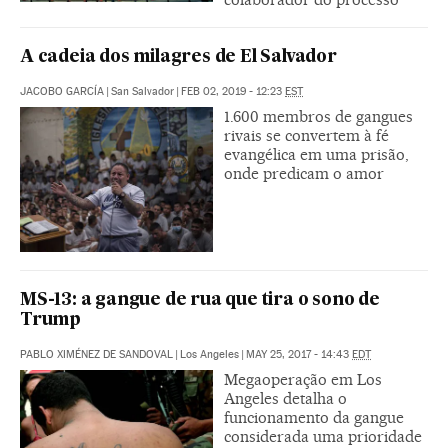
A cadeia dos milagres de El Salvador
JACOBO GARCÍA
|
San Salvador
|
FEB 02, 2019 - 12:23
EST
1.600 membros de gangues
rivais se convertem à fé
evangélica em uma prisão,
onde predicam o amor
MS-13: a gangue de rua que tira o sono de
Trump
PABLO XIMÉNEZ DE SANDOVAL
|
Los Angeles
|
MAY 25, 2017 - 14:43
EDT
Megaoperação em Los
Angeles detalha o
funcionamento da gangue
considerada uma prioridade