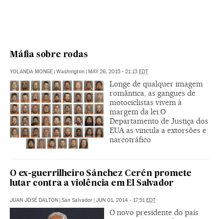
Máfia sobre rodas
YOLANDA MONGE
|
Washington
|
MAY 26, 2015 - 21:13
EDT
Longe de qualquer imagem
romântica, as gangues de
motociclistas vivem à
margem da lei O
Departamento de Justiça dos
EUA as vincula a extorsões e
narcotráfico
O ex-guerrilheiro Sánchez Cerén promete
lutar contra a violência em El Salvador
JUAN JOSÉ DALTON
|
San Salvador
|
JUN 01, 2014 - 17:51
EDT
O novo presidente do país