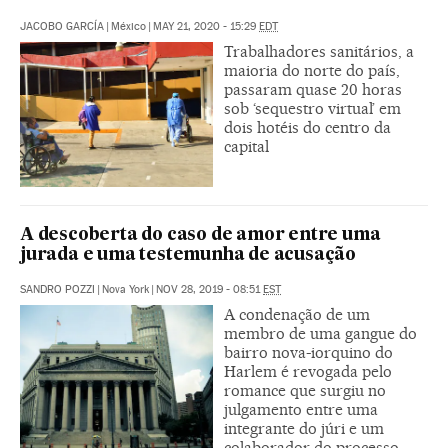
JACOBO GARCÍA
|
México
|
MAY 21, 2020 - 15:29
EDT
Trabalhadores sanitários, a
maioria do norte do país,
passaram quase 20 horas
sob ‘sequestro virtual’ em
dois hotéis do centro da
capital
A descoberta do caso de amor entre uma
jurada e uma testemunha de acusação
SANDRO POZZI
|
Nova York
|
NOV 28, 2019 - 08:51
EST
A condenação de um
membro de uma gangue do
bairro nova-iorquino do
Harlem é revogada pelo
romance que surgiu no
julgamento entre uma
integrante do júri e um
colaborador do processo