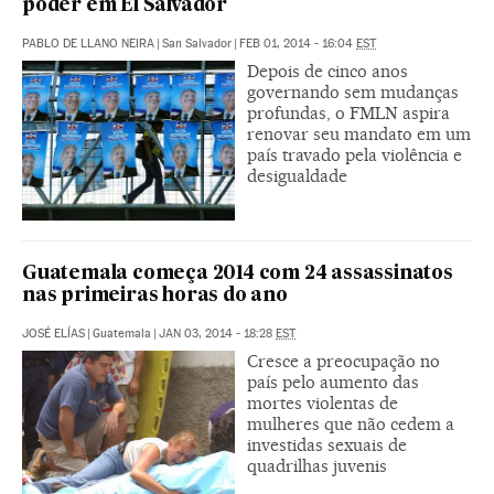
poder em El Salvador
PABLO DE LLANO NEIRA
|
San Salvador
|
FEB 01, 2014 - 16:04
EST
Depois de cinco anos
governando sem mudanças
profundas, o FMLN aspira
renovar seu mandato em um
país travado pela violência e
desigualdade
Guatemala começa 2014 com 24 assassinatos
nas primeiras horas do ano
JOSÉ ELÍAS
|
Guatemala
|
JAN 03, 2014 - 18:28
EST
Cresce a preocupação no
país pelo aumento das
mortes violentas de
mulheres que não cedem a
investidas sexuais de
quadrilhas juvenis