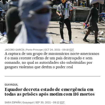
JACOBO GARCÍA
|
Porto Príncipe
|
OCT 24, 2021 - 09:18
EDT
A captura de um grupo de missionários norte-americanos
é o mais recente reflexo de um país destroçado e sem
comando, no qual as autoridades são substituídas por
gangues violentas que detêm o poder real
GUAYAQUIL
Equador decreta estado de emergência em
todas as prisões após motim com 116 mortos
SARA ESPAÑA
|
Guayaquil
|
SEP 30, 2021 - 09:12
EDT