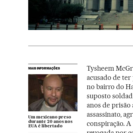
Tysheem McGreg
MAIS INFORMAÇÕES
acusado de ter
no bairro do 
suposto soldado
anos de prisão
assassinato, ag
Um mexicano preso
conspiração. A
durante 20 anos nos
EUA é libertado
revogada por c