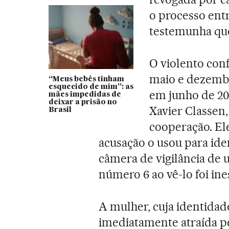
o processo ent
testemunha que
O violento con
maio e dezembr
“Meus bebês tinham
esquecido de mim”: as
em junho de 20
mães impedidas de
deixar a prisão no
Xavier Classen
Brasil
cooperação. El
acusação o usou para ide
câmera de vigilância de u
número 6 ao vê-lo foi in
A mulher, cuja identidade
imediatamente atraída p