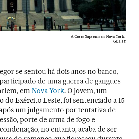
A Corte Suprema de Nova York.
GETTY
or se sentou há dois anos no banco,
 participado de uma guerra de gangues
Harlem, em
Nova York
. O jovem, um
 do Exército Leste, foi sentenciado a 15
 após um julgamento por tentativa de
ressão, porte de arma de fogo e
 condenação, no entanto, acaba de ser
ausa do romance que floresceu durante