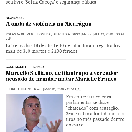
seu livro 'Sol na Cabeça' e segurança pública
NICARÁGUA
A onda de violência na Nicarágua
YOLANDA CLEMENTE POMEDA
/
ANTONIO ALONSO
|
Madrid
|
JUL 13, 2018 - 06:41
EDT
Entre os dias 19 de abril e 10 de julho foram registrados
mais de 350 mortos e 2.100 feridos
CASO MARIELLE FRANCO
Marcello Siciliano, de filantropo a vereador
acusado de mandar matar Marielle Franco
FELIPE BETIM
|
São Paulo
|
MAY 10, 2018 - 13:51
EDT
Em entrevista coletiva,
parlamentar se disse
"chateado" com acusação.
Seu colaborador foi morto a
tiros no mês passado dentro
do carro