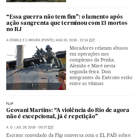
“Essa guerra não tem fim”: o lamento após
ação sangrenta que terminou com 13 mortos
no RJ
A.STABILE E C.MOURA (PONTE)
|
AUG 20, 2018 - 22:14
EDT
Moradores relatam abusos
em operações nos
complexos da Penha,
Alemão e Maré nesta
segunda-feira. Dois
integrantes do Exército estão
entre as vítimas
FLIP
Geovani Martins: “A violência do Rio de agora
não é excepcional, já é repetição”
A. O.
|
JUL 29, 2018 - 09:37
EDT
Escritor convidado da Flip conversa com o EL PAÍS sobre