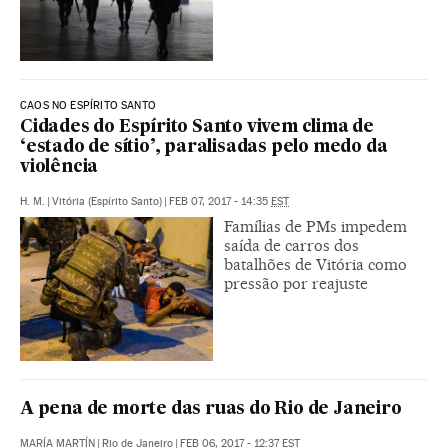
CAOS NO ESPÍRITO SANTO
Cidades do Espírito Santo vivem clima de
‘estado de sítio’, paralisadas pelo medo da
violência
H. M.
|
Vitória (Espírito Santo)
|
FEB 07, 2017 - 14:35
EST
Famílias de PMs impedem
saída de carros dos
batalhões de Vitória como
pressão por reajuste
A pena de morte das ruas do Rio de Janeiro
MARÍA MARTÍN
|
Rio de Janeiro
|
FEB 06, 2017 - 12:37
EST