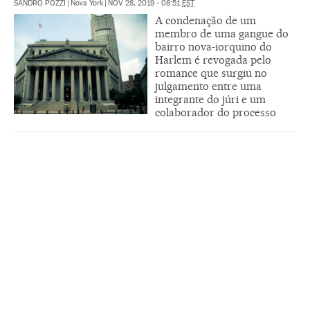
SANDRO POZZI
|
Nova York
|
NOV 28, 2019 - 08:51
EST
A condenação de um
membro de uma gangue do
bairro nova-iorquino do
Harlem é revogada pelo
romance que surgiu no
julgamento entre uma
integrante do júri e um
colaborador do processo