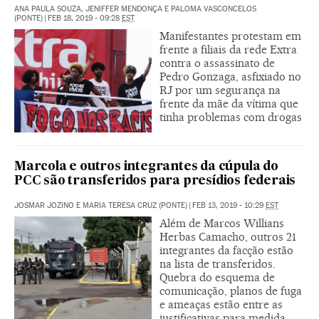
ANA PAULA SOUZA, JENIFFER MENDONÇA E PALOMA VASCONCELOS
(PONTE)
|
FEB 18, 2019 - 09:28
EST
Manifestantes protestam em
frente a filiais da rede Extra
contra o assassinato de
Pedro Gonzaga, asfixiado no
RJ por um segurança na
frente da mãe da vítima que
tinha problemas com drogas
Marcola e outros integrantes da cúpula do
PCC são transferidos para presídios federais
JOSMAR JOZINO E MARIA TERESA CRUZ (PONTE)
|
FEB 13, 2019 - 10:29
EST
Além de Marcos Willians
Herbas Camacho, outros 21
integrantes da facção estão
na lista de transferidos.
Quebra do esquema de
comunicação, planos de fuga
e ameaças estão entre as
justificativas para medida