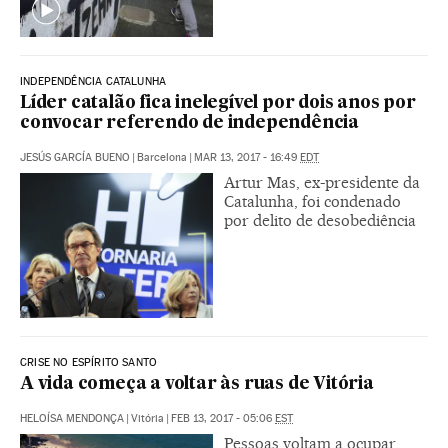
INDEPENDÊNCIA CATALUNHA
Líder catalão fica inelegível por dois anos por
convocar referendo de independência
JESÚS GARCÍA BUENO
|
Barcelona
|
MAR 13, 2017 - 16:49
EDT
Artur Mas, ex-presidente da
Catalunha, foi condenado
por delito de desobediência
CRISE NO ESPÍRITO SANTO
A vida começa a voltar às ruas de Vitória
HELOÍSA MENDONÇA
|
Vitória
|
FEB 13, 2017 - 05:06
EST
Pessoas voltam a ocupar