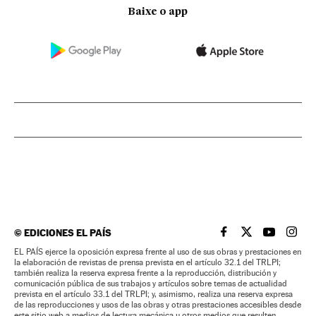
Baixe o app
©
EDICIONES EL PAÍS
EL PAÍS BRASIL EN
EL PAÍS BRASI
EL PAÍS B
EL PA
EL PAÍS ejerce la oposición expresa frente al uso de sus obras y prestaciones en
la elaboración de revistas de prensa prevista en el artículo 32.1 del TRLPI;
también realiza la reserva expresa frente a la reproducción, distribución y
comunicación pública de sus trabajos y artículos sobre temas de actualidad
prevista en el artículo 33.1 del TRLPI; y, asimismo, realiza una reserva expresa
de las reproducciones y usos de las obras y otras prestaciones accesibles desde
este sitio web a medios de lectura mecánica u otros medios que resulten