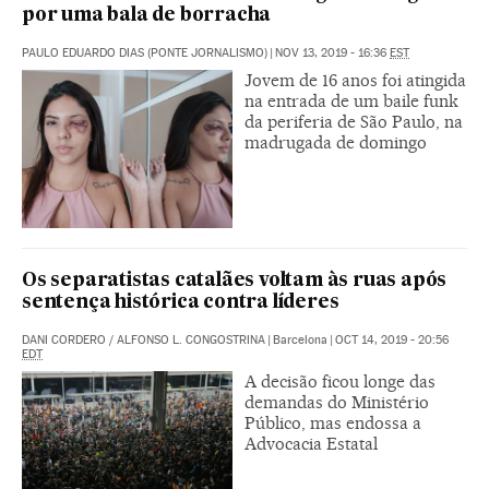
por uma bala de borracha
PAULO EDUARDO DIAS (PONTE JORNALISMO)
|
NOV 13, 2019 - 16:36
EST
Jovem de 16 anos foi atingida
na entrada de um baile funk
da periferia de São Paulo, na
madrugada de domingo
Os separatistas catalães voltam às ruas após
sentença histórica contra líderes
DANI CORDERO
/
ALFONSO L. CONGOSTRINA
|
Barcelona
|
OCT 14, 2019 - 20:56
EDT
A decisão ficou longe das
demandas do Ministério
Público, mas endossa a
Advocacia Estatal