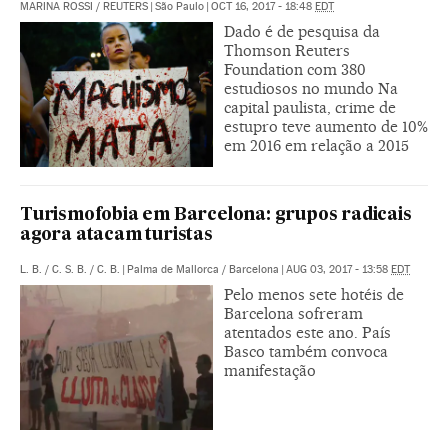
MARINA ROSSI
/
REUTERS
|
São Paulo
|
OCT 16, 2017 - 18:48
EDT
Dado é de pesquisa da
Thomson Reuters
Foundation com 380
estudiosos no mundo Na
capital paulista, crime de
estupro teve aumento de 10%
em 2016 em relação a 2015
Turismofobia em Barcelona: grupos radicais
agora atacam turistas
L. B.
/
C. S. B.
/
C. B.
|
Palma de Mallorca / Barcelona
|
AUG 03, 2017 - 13:58
EDT
Pelo menos sete hotéis de
Barcelona sofreram
atentados este ano. País
Basco também convoca
manifestação