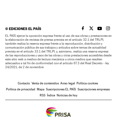
©
EDICIONES EL PAÍS
EL PAÍS BRASIL EN
EL PAÍS BRASI
EL PAÍS B
EL PA
EL PAÍS ejerce la oposición expresa frente al uso de sus obras y prestaciones en
la elaboración de revistas de prensa prevista en el artículo 32.1 del TRLPI;
también realiza la reserva expresa frente a la reproducción, distribución y
comunicación pública de sus trabajos y artículos sobre temas de actualidad
prevista en el artículo 33.1 del TRLPI; y, asimismo, realiza una reserva expresa
de las reproducciones y usos de las obras y otras prestaciones accesibles desde
este sitio web a medios de lectura mecánica u otros medios que resulten
adecuados a tal fin de conformidad con el artículo 67.3 del Real Decreto - ley
24/2021, de 2 de noviembre
Contacto
Venta de contenidos
Aviso legal
Política cookies
Política de privacidad
Mapa
Suscripciones EL PAÍS
Suscripciones empresas
RSS
Índice
Noticias de hoy