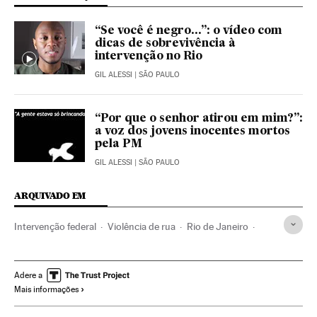
“Se você é negro...”: o vídeo com
dicas de sobrevivência à
intervenção no Rio
GIL ALESSI
| SÃO PAULO
“Por que o senhor atirou em mim?”:
a voz dos jovens inocentes mortos
pela PM
GIL ALESSI
| SÃO PAULO
ARQUIVADO EM
Intervenção federal
Violência de rua
Rio de Janeiro
Michel Temer
Administração militar
Decretos
Desordens públicas
Homicídios
Estado Rio de Janeiro
Adere a
Mais informações
Presidente Brasil
Delitos ordem pública