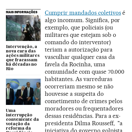
Cumprir mandados coletivos
é
MAIS INFORMAÇÕES
algo incomum. Significa, por
exemplo, que policiais (ou
militares que estejam sob o
comando do interventor)
Intervenção, a
teriam a autorização para
nova cara das
vasculhar qualquer casa da
ações militares
que fracassam
favela da Rocinha, uma
há décadas no
Rio
comunidade com quase 70.000
habitantes. As varreduras
ocorreriam mesmo se não
houvesse a suspeita do
cometimento de crimes pelos
moradores ou frequentadores
Uma
dessas residências. Para a ex-
interrupção
conveniente da
presidenta Dilma Rousseff, "a
votação da
reforma da
iniciativa do governo golpista