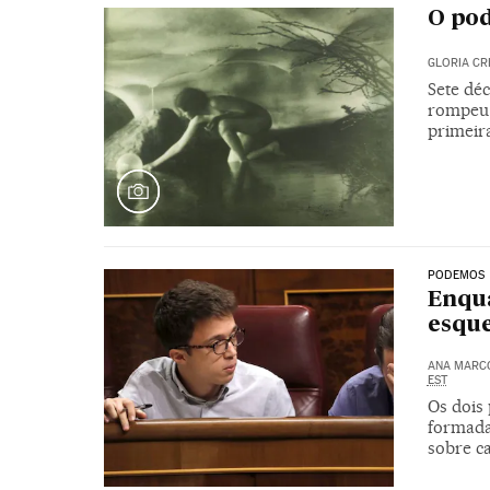
O po
GLORIA C
Sete dé
rompeu 
primeir
PODEMOS
Enqua
esqu
ANA MARC
EST
Os dois 
formada
sobre c