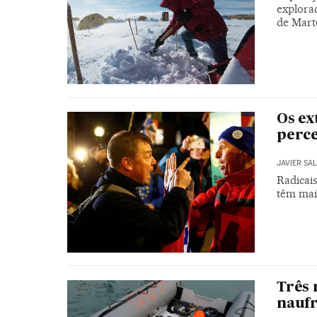
explora
de Marte
Os ex
perce
JAVIER SA
Radicai
têm mai
Três 
naufr