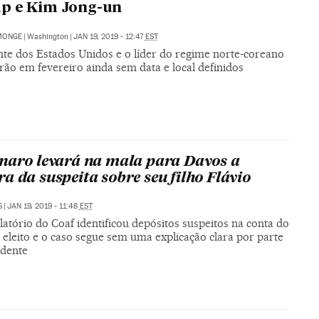
p e Kim Jong-un
MONGE
|
Washington
|
JAN 19, 2019 - 12:47
EST
nte dos Estados Unidos e o líder do regime norte-coreano
rão em fevereiro ainda sem data e local definidos
naro levará na mala para Davos a
a da suspeita sobre seu filho Flávio
S
|
JAN 19, 2019 - 11:48
EST
atório do Coaf identificou depósitos suspeitos na conta do
eleito e o caso segue sem uma explicação clara por parte
idente