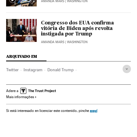
AMANDA MARS
| WASHINGTON
Congresso dos EUA confirma
vitória de Biden após revolta
instigada por Trump
AMANDA MARS
| WASHINGTON
ARQUIVADO EM
Twitter
Instagram
Donald Trump
Manifestações políticas
Manifestações
Congresso Estados Unidos
Distúrbios
Adere a
Mais informações
Desordens públicas
Facebook
Estados Unidos
Delitos ordem pública
Protestos sociais
Redes sociais
aquí
Si está interesado en licenciar este contenido, pinche
América do Norte
Parlamento
Mal-estar social
América
Empresas
Internet
Problemas sociais