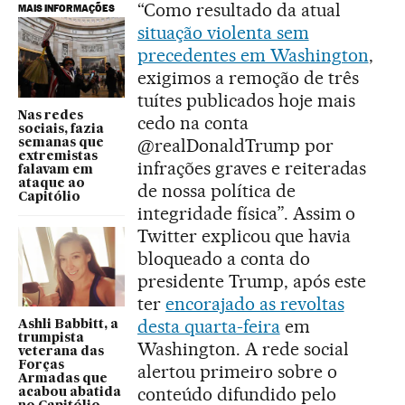
“Como resultado da atual
MAIS INFORMAÇÕES
situação violenta sem
precedentes em Washington
,
exigimos a remoção de três
tuítes publicados hoje mais
Nas redes
cedo na conta
sociais, fazia
@realDonaldTrump por
semanas que
extremistas
infrações graves e reiteradas
falavam em
ataque ao
de nossa política de
Capitólio
integridade física”. Assim o
Twitter explicou que havia
bloqueado a conta do
presidente Trump, após este
ter
encorajado as revoltas
desta quarta-feira
em
Ashli Babbitt, a
trumpista
Washington. A rede social
veterana das
Forças
alertou primeiro sobre o
Armadas que
conteúdo difundido pelo
acabou abatida