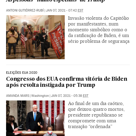
As pessoas “muito especiais” de Trump
ANTONI GUTIÉRREZ-RUBÍ
|
JAN 07, 2021 - 07:42
EST
Invasão violenta do Capitólio
por manifestantes, num
momento simbólico como o
da ratificação de Biden, é um
sério problema de segurança
ELEIÇÕES EUA 2020
Congresso dos EUA confirma vitória de Biden
após revolta instigada por Trump
AMANDA MARS
|
Washington
|
JAN 07, 2021 - 05:38
EST
Ao final de um dia caótico,
que deixou quatro mortos,
presidente republicano se
compromete com uma
transição “ordenada”