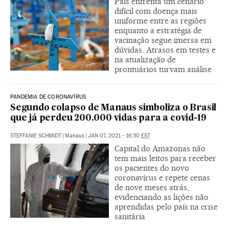
País enfrenta um cenário
difícil com doença mais
uniforme entre as regiões
enquanto a estratégia de
vacinação segue imersa em
dúvidas. Atrasos em testes e
na atualização de
prontuários turvam análise
PANDEMIA DE CORONAVÍRUS
Segundo colapso de Manaus simboliza o Brasil
que já perdeu 200.000 vidas para a covid-19
STEFFANIE SCHMIDT
|
Manaus
|
JAN 07, 2021 - 16:30
EST
Capital do Amazonas não
tem mais leitos para receber
os pacientes do novo
coronavírus e repete cenas
de nove meses atrás,
evidenciando as lições não
aprendidas pelo país na crise
sanitária