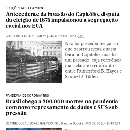
ELEIÇÕES NOS EUA 2020
Antecedente da invasão do Capitólio, disputa
da eleição de 1876 impulsionou a segregação
racial nos EUA
GUILLERMO ALTARES
|
Madri
|
JAN 07, 2021 - 18:36
EST
Não há precedentes para o
que ocorreu nesta quarta-
feira no Capitólio, mas há
um passado, cuja referência
mais clara é o confronto
entre Rutherford B. Hayes e
Samuel J. Tilden
PANDEMIA DE CORONAVÍRUS
Brasil chega a 200.000 mortes na pandemia
com novo represamento de dados e SUS sob
pressão
BEATRIZ JUCÁ
/
JORGE GALINDO
|
São Paulo e Bogotá
|
JAN 07, 2021 - 17:49
EST