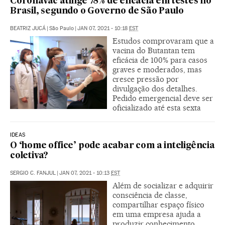
Coronavac atinge 78% de eficácia em testes no
Brasil, segundo o Governo de São Paulo
BEATRIZ JUCÁ
|
São Paulo
|
JAN 07, 2021 - 10:18
EST
Estudos comprovaram que a
vacina do Butantan tem
eficácia de 100% para casos
graves e moderados, mas
cresce pressão por
divulgação dos detalhes.
Pedido emergencial deve ser
oficializado até esta sexta
IDEAS
O ‘home office’ pode acabar com a inteligência
coletiva?
SERGIO C. FANJUL
|
JAN 07, 2021 - 10:13
EST
Além de socializar e adquirir
consciência de classe,
compartilhar espaço físico
em uma empresa ajuda a
produzir conhecimento