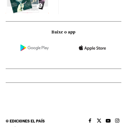
Baixe o app
©
EDICIONES EL PAÍS
EL PAÍS BRASIL EN
EL PAÍS BRASI
EL PAÍS B
EL PA