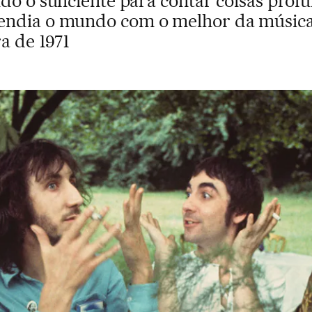
do o suficiente para contar coisas profu
endia o mundo com o melhor da música 
ra de 1971