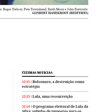
ta: Roger Daltrey, Pete Townshend, Keith Moon e John Entwistle.
GIJSBERT HANEKROOT (REDFERNS)
ÚLTIMAS NOTICIAS
Bolsonaro, a destruição como
12:15
estratégia
Lula, uma ressurreição
12:15
O programa eleitoral de Lula da
21:14
Silva: subidas de impostos para os