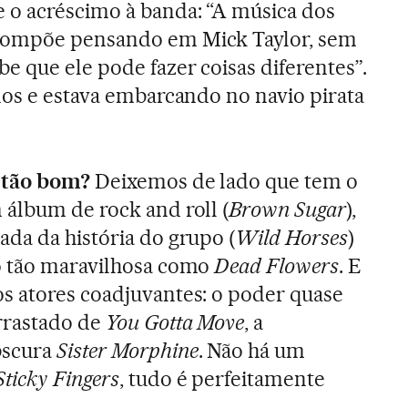
 o acréscimo à banda: “A música dos
compõe pensando em Mick Taylor, sem
e que ele pode fazer coisas diferentes”.
nos e estava embarcando no navio pirata
 tão bom?
Deixemos de lado que tem o
álbum de rock and roll (
Brown Sugar
),
da da história do grupo (
Wild Horses
)
o tão maravilhosa como
Dead Flowers
. E
s atores coadjuvantes: o poder quase
rrastado de
You Gotta Move
, a
bscura
Sister Morphine
. Não há um
Sticky Fingers
, tudo é perfeitamente