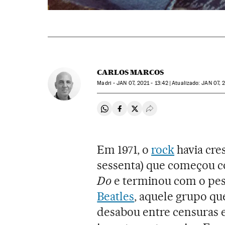
CARLOS MARCOS
Madri -
JAN
07, 2021 - 13:42
atualizado:
JAN
07, 2
Compartir en Whatsapp
Compartir en Facebook
Compartir en Twitter
Desplegar Redes Soci
Em 1971, o
rock
havia cre
sessenta) que começou c
Do
e terminou com o pesa
Beatles
, aquele grupo que
desabou entre censuras e