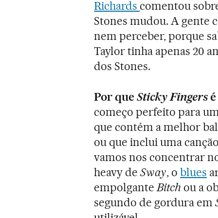
Richards
comentou sobre
Stones mudou. A gente 
nem perceber, porque sab
Taylor tinha apenas 20 a
dos Stones.
Por que
Sticky Fingers
é
começo perfeito para um 
que contém a melhor bala
ou que inclui uma cançã
vamos nos concentrar no
heavy de
Sway
, o
blues
a
empolgante
Bitch
ou a o
segundo de gordura em
utilizável.