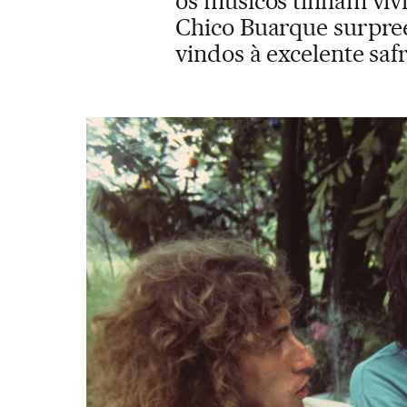
os músicos tinham vivi
Chico Buarque surpre
vindos à excelente saf