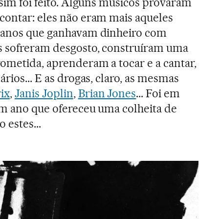
ssim foi feito. Alguns músicos provaram
contar: eles não eram mais aqueles
s anos que ganhavam dinheiro com
es sofreram desgosto, construíram uma
ometida, aprenderam a tocar e a cantar,
ários... E as drogas, claro, as mesmas
ix
,
Janis Joplin
,
Brian Jones
... Foi em
 um ano que ofereceu uma colheita de
estes...