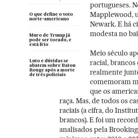
portugueses. N
Mapplewood, u
O que define o voto
norte-americano
Newark. E há ci
modesta no bair
Muro de Trump já
pode ser tocado, e
está frio
Meio século apó
racial, branco
Luto e dúvidas se
abatem sobre Baton
realmente junt
Rouge após a morte
de três policiais
comemoram mei
que os america
raça. Mas, de todos os ca
raciais (a cifra, do Insti
brancos). E foi um record
analisados pela Brooking