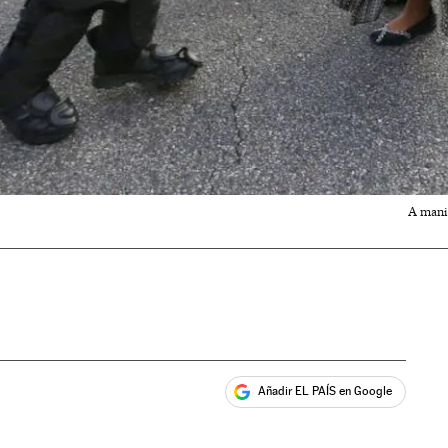
A manif
Añadir EL PAÍS en Google
ales