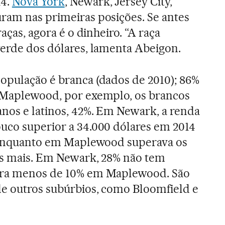
14.
Nova York
, Newark, Jersey City,
ram nas primeiras posições. Se antes
raças, agora é o dinheiro. “A raça
verde dos dólares, lamenta Abeigon.
opulação é branca (dados de 2010); 86%
m Maplewood, por exemplo, os brancos
anos e latinos, 42%. Em Newark, a renda
uco superior a 34.000 dólares em 2014
), enquanto em Maplewood superava os
zes mais. Em Newark, 28% não tem
ntra menos de 10% em Maplewood. São
de outros subúrbios, como Bloomfield e