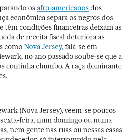
eparando os
afro-americanos
dos
ença econômica separa os negros dos
e têm condições financeiras deixam as
ueda de receita fiscal deteriora as
es como
Nova Jersey
, fala-se em
Newark, no ano passado soube-se que a
cos continha chumbo. A raça dominante
es.
ewark (Nova Jersey), veem-se poucos
a sexta-feira, num domingo ou numa
as, nem gente nas ruas ou nessas casas
nsurdecedor, só interrompido pela