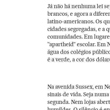
Já não há nenhuma lei s
brancos, e agora a difer
latino-americanos. Os qu
cidades segregadas, e a q
comunidades. Em lugar
“apartheid” escolar. Em 
água dos colégios públi
é a verde, a cor dos dólar
Na avenida Sussex, em N
sinais de vida. Seja num
segunda. Nem lojas abert
humildes. O silêncio é e