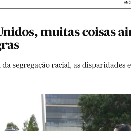
AMÉ
nidos, muitas coisas ai
gras
m da segregação racial, as disparidade