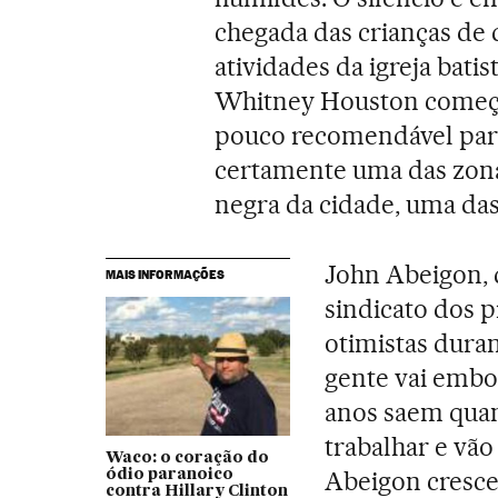
chegada das crianças de d
atividades da igreja bat
Whitney Houston começou
pouco recomendável para
certamente uma das zon
negra da cidade, uma da
John Abeigon, 
MAIS INFORMAÇÕES
sindicato dos 
otimistas duran
gente vai embo
anos saem qua
trabalhar e vão
Waco: o coração do
Abeigon cresce
ódio paranoico
contra Hillary Clinton