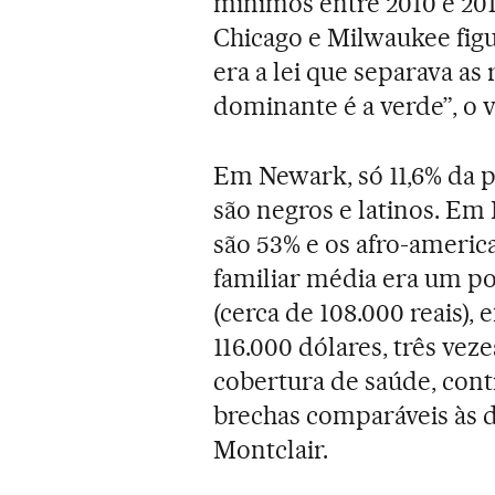
mínimos entre 2010 e 20
Chicago e Milwaukee figu
era a lei que separava as 
dominante é a verde”, o 
Em Newark, só 11,6% da p
são negros e latinos. E
são 53% e os afro-americ
familiar média era um po
(cerca de 108.000 reais
116.000 dólares, três ve
cobertura de saúde, co
brechas comparáveis às 
Montclair.