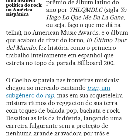
uma história
prêmio de álbum latino do
política do rock
ano por
YHLQMDLG
(sigla
Yo
na América
Hispânica
Hago Lo Que Me Da La Gana
,
ou seja, faço o que me dá na
telha), no American Music Awards, e o álbum
que acabou de tirar do forno,
El Último Tour
del Mundo
, fez história como o primeiro
trabalho inteiramente em espanhol que
estreia no topo da parada Billboard 200.
O Coelho sapateia nas fronteiras musicais:
chegou ao mercado cantando
trap
, um
subgênero do
rap
, mas em sua coqueteleira
mistura ritmos do reggaeton de sua terra
com toques de balada pop, bachata e rock.
Desafiou as leis da indústria, lançando uma
carreira fulgurante sem a proteção de
nenhuma grande gravadora por trás e