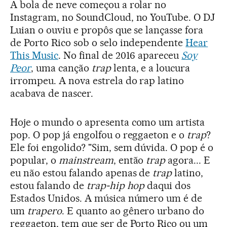
A bola de neve começou a rolar no
Instagram, no SoundCloud, no YouTube. O DJ
Luian o ouviu e propôs que se lançasse fora
de Porto Rico sob o selo independente
Hear
This Music
. No final de 2016 apareceu
Soy
Peor
, uma canção
trap
lenta, e a loucura
irrompeu. A nova estrela do rap latino
acabava de nascer.
Hoje o mundo o apresenta como um artista
pop. O pop já engolfou o reggaeton e o
trap
?
Ele foi engolido? "Sim, sem dúvida. O pop é o
popular, o
mainstream
, então
trap
agora... E
eu não estou falando apenas de
trap
latino,
estou falando de
trap-hip hop
daqui dos
Estados Unidos. A música número um é de
um
trapero
. E quanto ao gênero urbano do
reggaeton, tem que ser de Porto Rico ou um