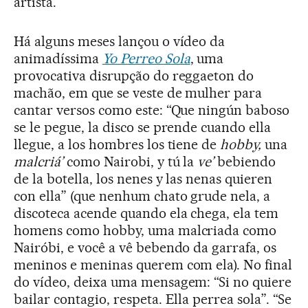
artista.
Há alguns meses lançou o vídeo da
animadíssima
Yo Perreo Sola
, uma
provocativa disrupção do reggaeton do
machão, em que se veste de mulher para
cantar versos como este: “Que ningún baboso
se le pegue, la disco se prende cuando ella
llegue, a los hombres los tiene de
hobby,
una
malcriá’
como Nairobi, y tú la
ve’
bebiendo
de la botella, los nenes y las nenas quieren
con ella” (que nenhum chato grude nela, a
discoteca acende quando ela chega, ela tem
homens como hobby, uma malcriada como
Nairóbi, e você a vê bebendo da garrafa, os
meninos e meninas querem com ela). No final
do vídeo, deixa uma mensagem: “Si no quiere
bailar contagio, respeta. Ella perrea sola”. “Se