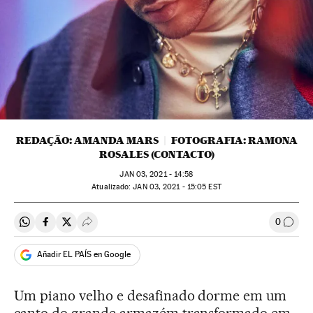
REDAÇÃO: AMANDA MARS
FOTOGRAFIA: RAMONA
ROSALES (CONTACTO)
JAN
03, 2021 - 14:58
atualizado:
JAN
03, 2021 - 15:05
EST
0
Compartir en Whatsapp
Compartir en Facebook
Compartir en Twitter
Desplegar Redes Sociales
Comen
Añadir EL PAÍS en Google
Um piano velho e desafinado dorme em um
canto do grande armazém transformado em