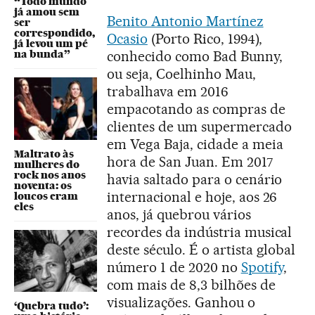
“Todo mundo
já amou sem
Benito Antonio Martínez
ser
correspondido,
Ocasio
(Porto Rico, 1994),
já levou um pé
conhecido como Bad Bunny,
na bunda”
ou seja, Coelhinho Mau,
trabalhava em 2016
empacotando as compras de
clientes de um supermercado
em Vega Baja, cidade a meia
Maltrato às
hora de San Juan. Em 2017
mulheres do
rock nos anos
havia saltado para o cenário
noventa: os
internacional e hoje, aos 26
loucos eram
eles
anos, já quebrou vários
recordes da indústria musical
deste século. É o artista global
número 1 de 2020 no
Spotify
,
com mais de 8,3 bilhões de
visualizações. Ganhou o
‘Quebra tudo’: