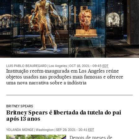
LUIS PABLO BEAUREGARD
|
Los Angeles
|
OCT 18, 2021 - 09:45
EDT
Instituição recém-inaugurada em Los Angeles reúne
objetos usados nas produções mais famosas e oferece
uma nova narrativa sobre a indústria
BRITNEY SPEARS
Britney Spears é libertada da tutela do pai
após 13 anos
YOLANDA MONGE
|
Washington
|
SEP 29, 2021 - 20:41
EDT
Depois de meses de