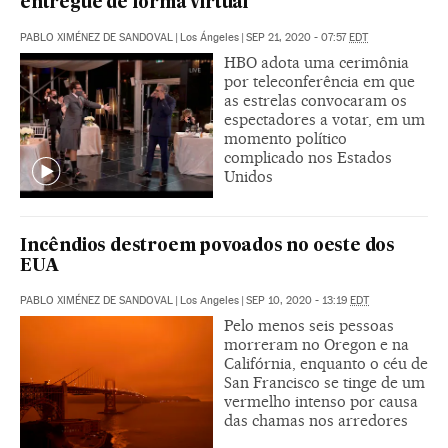
entregue de forma virtual
PABLO XIMÉNEZ DE SANDOVAL
|
Los Ángeles
|
SEP 21, 2020 - 07:57
EDT
HBO adota uma cerimônia
por teleconferência em que
as estrelas convocaram os
espectadores a votar, em um
momento político
complicado nos Estados
Unidos
Incêndios destroem povoados no oeste dos
EUA
PABLO XIMÉNEZ DE SANDOVAL
|
Los Angeles
|
SEP 10, 2020 - 13:19
EDT
Pelo menos seis pessoas
morreram no Oregon e na
Califórnia, enquanto o céu de
San Francisco se tinge de um
vermelho intenso por causa
das chamas nos arredores