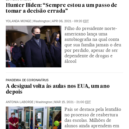
Hunter Biden: “Sempre estou a um passo de
tomar a decisão errada”
YOLANDA MONGE
|
Washington
|
APR 06, 2021 - 09:20
EDT
Filho do presidente norte-
americano lança uma
autobiografia na qual conta
que sua família jamais o deu
por perdido, apesar de ser
dependente de drogas e
álcool
PANDEMIA DE CORONAVÍRUS
A desigual volta às aulas nos EUA, um ano
depois
ANTONIA LABORDE
|
Washington
|
MAR 15, 2021 - 21:00
EDT
País se destaca pela lentidão
no processo de reabertura
das escolas. Milhões de
alunos ainda aprendem em