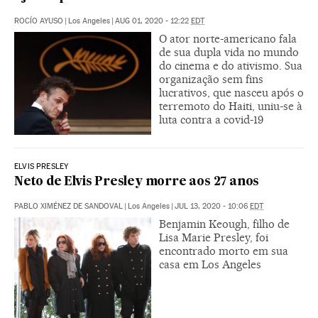
ROCÍO AYUSO
|
Los Angeles
|
AUG 01, 2020 - 12:22
EDT
O ator norte-americano fala
de sua dupla vida no mundo
do cinema e do ativismo. Sua
organização sem fins
lucrativos, que nasceu após o
terremoto do Haiti, uniu-se à
luta contra a covid-19
ELVIS PRESLEY
Neto de Elvis Presley morre aos 27 anos
PABLO XIMÉNEZ DE SANDOVAL
|
Los Angeles
|
JUL 13, 2020 - 10:06
EDT
Benjamin Keough, filho de
Lisa Marie Presley, foi
encontrado morto em sua
casa em Los Angeles