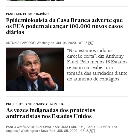
PANDEMIA DE CORONAVÍRUS
Epidemiologista da Casa Branca adverte que
os EUA podem alcançar 100.000 novos casos
diários
ANTONIA LABORDE
|
Washington
|
JUL 01, 2020 - 07:43
EDT
“Não estamos indo na
direção certa”, diz Anthony
Fauci. Pelo menos 16 Estados
recuam na reabertura
tomada das atividades diante
do aumento de contágios
PROTESTOS ANTIRRACISTAS NOS EUA
As vozes indignadas dos protestos
antirracistas nos Estados Unidos
PABLO XIMÉNEZ DE SANDOVAL
/
ANTONIA LABORDE
/
PABLO GUIMÓN
|
Los
Angeles / Washington / Nova York
|
JUN 05, 2020 - 08:18
EDT