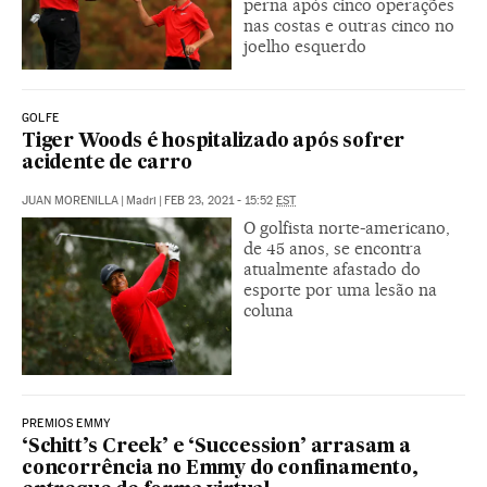
perna após cinco operações
nas costas e outras cinco no
joelho esquerdo
GOLFE
Tiger Woods é hospitalizado após sofrer
acidente de carro
JUAN MORENILLA
|
Madri
|
FEB 23, 2021 - 15:52
EST
O golfista norte-americano,
de 45 anos, se encontra
atualmente afastado do
esporte por uma lesão na
coluna
PREMIOS EMMY
‘Schitt’s Creek’ e ‘Succession’ arrasam a
concorrência no Emmy do confinamento,