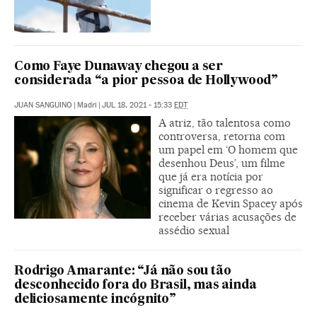
Como Faye Dunaway chegou a ser
considerada “a pior pessoa de Hollywood”
JUAN SANGUINO
|
Madri
|
JUL 18, 2021 - 15:33
EDT
A atriz, tão talentosa como
controversa, retorna com
um papel em ‘O homem que
desenhou Deus’, um filme
que já era notícia por
significar o regresso ao
cinema de Kevin Spacey após
receber várias acusações de
assédio sexual
Rodrigo Amarante: “Já não sou tão
desconhecido fora do Brasil, mas ainda
deliciosamente incógnito”