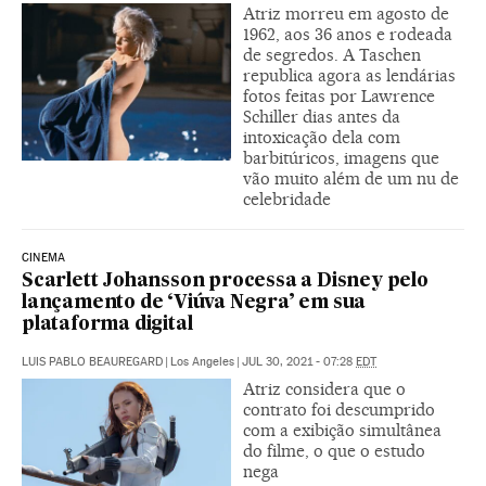
Atriz morreu em agosto de
1962, aos 36 anos e rodeada
de segredos. A Taschen
republica agora as lendárias
fotos feitas por Lawrence
Schiller dias antes da
intoxicação dela com
barbitúricos, imagens que
vão muito além de um nu de
celebridade
CINEMA
Scarlett Johansson processa a Disney pelo
lançamento de ‘Viúva Negra’ em sua
plataforma digital
LUIS PABLO BEAUREGARD
|
Los Angeles
|
JUL 30, 2021 - 07:28
EDT
Atriz considera que o
contrato foi descumprido
com a exibição simultânea
do filme, o que o estudo
nega