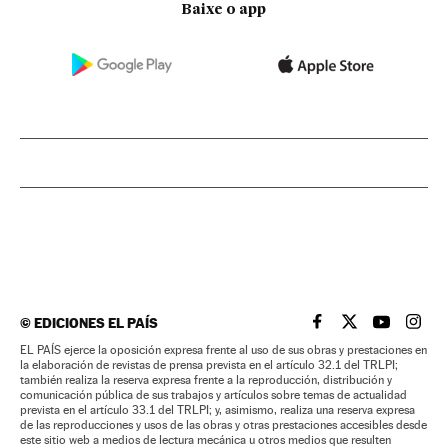
Baixe o app
©
EDICIONES EL PAÍS
EL PAÍS BRASIL EN
EL PAÍS BRASI
EL PAÍS B
EL PA
EL PAÍS ejerce la oposición expresa frente al uso de sus obras y prestaciones en
la elaboración de revistas de prensa prevista en el artículo 32.1 del TRLPI;
también realiza la reserva expresa frente a la reproducción, distribución y
comunicación pública de sus trabajos y artículos sobre temas de actualidad
prevista en el artículo 33.1 del TRLPI; y, asimismo, realiza una reserva expresa
de las reproducciones y usos de las obras y otras prestaciones accesibles desde
este sitio web a medios de lectura mecánica u otros medios que resulten