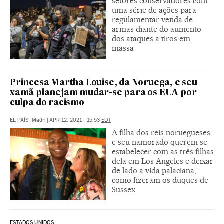
setores conservadores com
uma série de ações para
regulamentar venda de
armas diante do aumento
dos ataques a tiros em
massa
Princesa Martha Louise, da Noruega, e seu
xamã planejam mudar-se para os EUA por
culpa do racismo
EL PAÍS
|
Madri
|
APR 12, 2021 - 15:53
EDT
A filha dos reis noruegueses
e seu namorado querem se
estabelecer com as três filhas
dela em Los Angeles e deixar
de lado a vida palaciana,
como fizeram os duques de
Sussex
ESTADOS UNIDOS