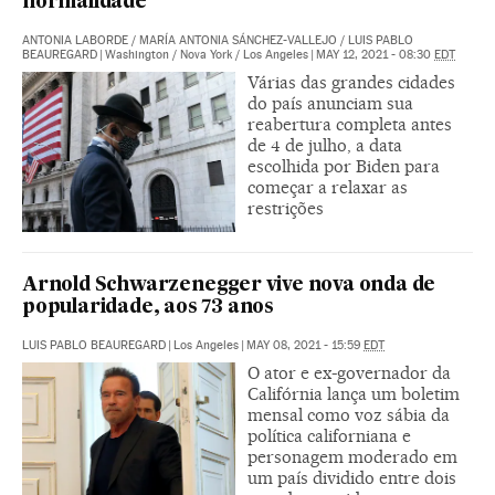
normalidade
ANTONIA LABORDE
/
MARÍA ANTONIA SÁNCHEZ-VALLEJO
/
LUIS PABLO
BEAUREGARD
|
Washington / Nova York / Los Angeles
|
MAY 12, 2021 - 08:30
EDT
Várias das grandes cidades
do país anunciam sua
reabertura completa antes
de 4 de julho, a data
escolhida por Biden para
começar a relaxar as
restrições
Arnold Schwarzenegger vive nova onda de
popularidade, aos 73 anos
LUIS PABLO BEAUREGARD
|
Los Angeles
|
MAY 08, 2021 - 15:59
EDT
O ator e ex-governador da
Califórnia lança um boletim
mensal como voz sábia da
política californiana e
personagem moderado em
um país dividido entre dois