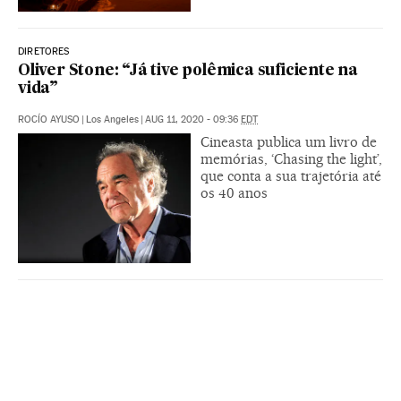
DIRETORES
Oliver Stone: “Já tive polêmica suficiente na
vida”
ROCÍO AYUSO
|
Los Angeles
|
AUG 11, 2020 - 09:36
EDT
Cineasta publica um livro de
memórias, ‘Chasing the light’,
que conta a sua trajetória até
os 40 anos