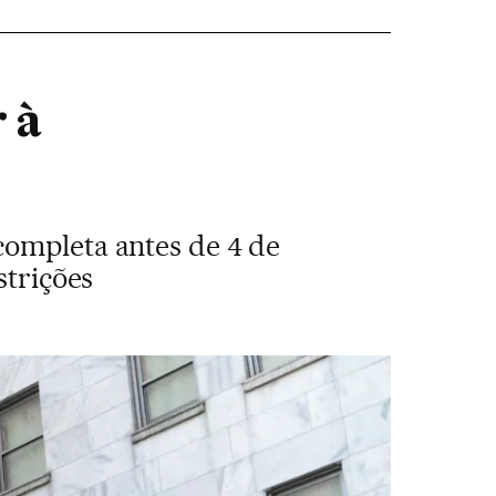
 à
completa antes de 4 de
strições