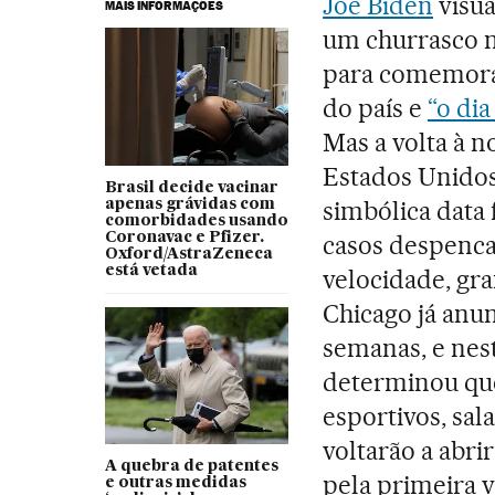
Joe Biden
visua
MAIS INFORMAÇÕES
um churrasco no
para comemora
do país e
“o di
Mas a volta à n
Estados Unidos
Brasil decide vacinar
simbólica data
apenas grávidas com
comorbidades usando
Coronavac e Pfizer.
casos despenca
Oxford/AstraZeneca
está vetada
velocidade, gr
Chicago já anu
semanas, e nest
determinou que 
esportivos, sal
voltarão a abri
A quebra de patentes
pela primeira 
e outras medidas