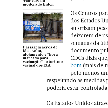
‘radicais’ do
moderado Biden
Os Centros par
dos Estados Uni
autorizam pess
deixarem de us
semanas da últ
Passagem aérea de
documento publ
ida e volta,
alojamento e “hora
CDCs dizia que
marcada para
vacinação” no turismo
bom
(mais de m
vacinal dos EUA
pelo menos uma
respeitando as medidas 
poderia estar controlad
Os Estados Unidos atra