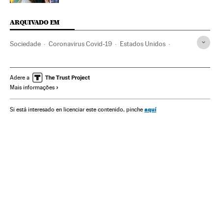
ARQUIVADO EM
Sociedade
Coronavirus Covid-19
Estados Unidos
Donald Trump
Política sanitária
Material sanitário
Mascarillas
Contágio
Prevenção doenças
Adere a
Mais informações
Investigação médica
OMS
Pandemia
Hidroxicloroquina
aquí
Si está interesado en licenciar este contenido, pinche