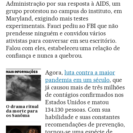
Administração por sua resposta à AIDS, um
grupo protestou no campus do instituto, em
Maryland, exigindo mais testes
experimentais. Fauci pediu ao FBI que não
prendesse ninguém e convidou vários
ativistas para conversar em seu escritório.
Falou com eles, estabeleceu uma relação de
confiança e nunca a quebrou.
Agora,
luta contra a maior
MAIS INFORMAÇÕES
pandemia em um século
, que
já causou mais de três milhões
de contágios confirmados nos
Estados Unidos e matou
O drama ritual
134.130 pessoas. Com sua
da morte para
habilidade e suas constantes
os Sanöma
recomendações de prevenção,
tornou-se uma espécie de