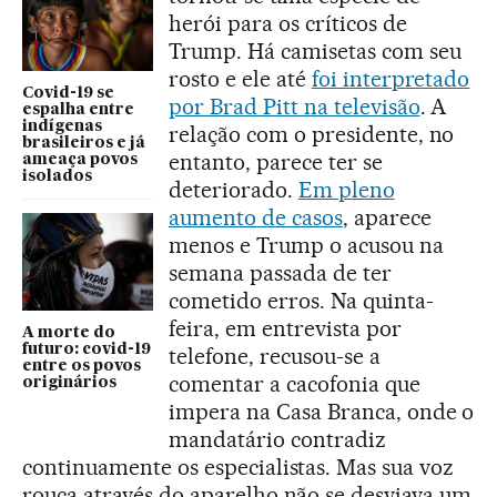
herói para os críticos de
Trump. Há camisetas com seu
rosto e ele até
foi interpretado
Covid-19 se
por Brad Pitt na televisão
. A
espalha entre
indígenas
relação com o presidente, no
brasileiros e já
entanto, parece ter se
ameaça povos
isolados
deteriorado.
Em pleno
aumento de casos
, aparece
menos e Trump o acusou na
semana passada de ter
cometido erros. Na quinta-
feira, em entrevista por
A morte do
futuro: covid-19
telefone, recusou-se a
entre os povos
comentar a cacofonia que
originários
impera na Casa Branca, onde o
mandatário contradiz
continuamente os especialistas. Mas sua voz
rouca através do aparelho não se desviava um