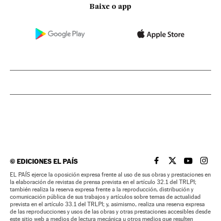
Baixe o app
©
EDICIONES EL PAÍS
EL PAÍS BRASIL EN
EL PAÍS BRASI
EL PAÍS B
EL PA
EL PAÍS ejerce la oposición expresa frente al uso de sus obras y prestaciones en
la elaboración de revistas de prensa prevista en el artículo 32.1 del TRLPI;
también realiza la reserva expresa frente a la reproducción, distribución y
comunicación pública de sus trabajos y artículos sobre temas de actualidad
prevista en el artículo 33.1 del TRLPI; y, asimismo, realiza una reserva expresa
de las reproducciones y usos de las obras y otras prestaciones accesibles desde
este sitio web a medios de lectura mecánica u otros medios que resulten