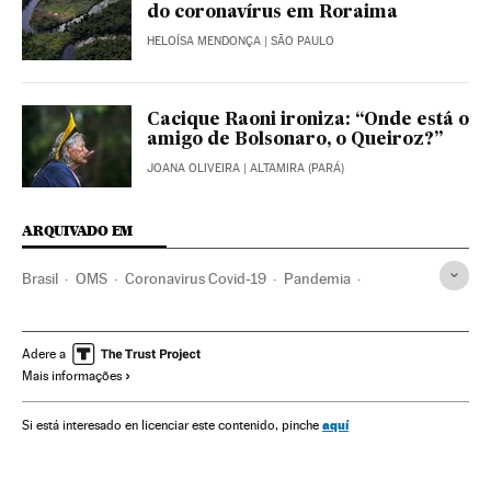
do coronavírus em Roraima
HELOÍSA MENDONÇA
| SÃO PAULO
Cacique Raoni ironiza: “Onde está o
amigo de Bolsonaro, o Queiroz?”
JOANA OLIVEIRA
| ALTAMIRA (PARÁ)
ARQUIVADO EM
Brasil
OMS
Coronavirus Covid-19
Pandemia
Coronavirus
Doenças infecciosas
Doenças respiratórias
Ministério Saúde
Jair Bolsonaro
Damares Alves
Adere a
Mais informações
Indígenas
Amazônia
aquí
Si está interesado en licenciar este contenido, pinche