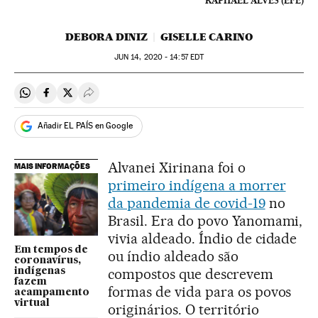
RAPHAEL ALVES (EFE)
DEBORA DINIZ
GISELLE CARINO
JUN
14, 2020 - 14:57
EDT
Compartir en Whatsapp
Compartir en Facebook
Compartir en Twitter
Desplegar Redes Sociales
Añadir EL PAÍS en Google
Alvanei Xirinana foi o
MAIS INFORMAÇÕES
primeiro indígena a morrer
da pandemia de covid-19
no
Brasil. Era do povo Yanomami,
vivia aldeado. Índio de cidade
Em tempos de
ou índio aldeado são
coronavírus,
compostos que descrevem
indígenas
fazem
formas de vida para os povos
acampamento
virtual
originários. O território