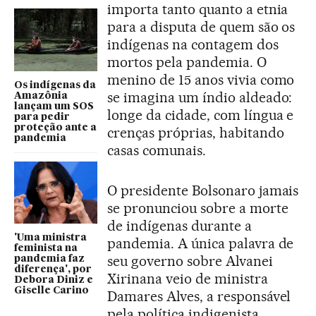
importa tanto quanto a etnia
para a disputa de quem são os
indígenas na contagem dos
mortos pela pandemia. O
menino de 15 anos vivia como
Os indígenas da
se imagina um índio aldeado:
Amazônia
lançam um SOS
longe da cidade, com língua e
para pedir
proteção ante a
crenças próprias, habitando
pandemia
casas comunais.
O presidente Bolsonaro jamais
se pronunciou sobre a morte
de indígenas durante a
'Uma ministra
pandemia. A única palavra de
feminista na
seu governo sobre Alvanei
pandemia faz
diferença', por
Xirinana veio de ministra
Debora Diniz e
Giselle Carino
Damares Alves, a responsável
pela política indigenista