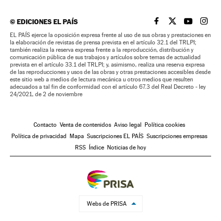
©
EDICIONES EL PAÍS
EL PAÍS BRASIL EN
EL PAÍS BRASI
EL PAÍS B
EL PA
EL PAÍS ejerce la oposición expresa frente al uso de sus obras y prestaciones en
la elaboración de revistas de prensa prevista en el artículo 32.1 del TRLPI;
también realiza la reserva expresa frente a la reproducción, distribución y
comunicación pública de sus trabajos y artículos sobre temas de actualidad
prevista en el artículo 33.1 del TRLPI; y, asimismo, realiza una reserva expresa
de las reproducciones y usos de las obras y otras prestaciones accesibles desde
este sitio web a medios de lectura mecánica u otros medios que resulten
adecuados a tal fin de conformidad con el artículo 67.3 del Real Decreto - ley
24/2021, de 2 de noviembre
Contacto
Venta de contenidos
Aviso legal
Política cookies
Política de privacidad
Mapa
Suscripciones EL PAÍS
Suscripciones empresas
RSS
Índice
Noticias de hoy
Webs de PRISA