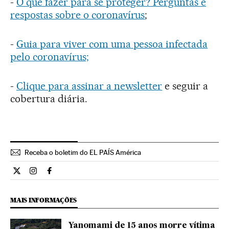
-
O que fazer para se proteger? Perguntas e
respostas sobre o coronavírus
;
-
Guia para viver com uma pessoa infectada
pelo coronavírus;
-
Clique para assinar a newsletter
e seguir a
cobertura diária.
Receba o boletim do EL PAÍS América
Opiniao El País Brasil en Twitter
Opiniao El País Brasil en Instagram
Opiniao El País Brasil en Facebook
MAIS INFORMAÇÕES
Yanomami de 15 anos morre vítima