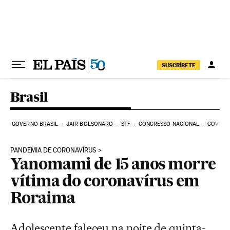
Pular para o conteúdo
SUSCRÍBETE
Brasil
GOVERNO BRASIL
JAIR BOLSONARO
STF
CONGRESSO NACIONAL
COVID-1
PANDEMIA DE CORONAVÍRUS
Yanomami de 15 anos morre
vítima do coronavírus em
Roraima
Adolescente faleceu na noite de quinta-