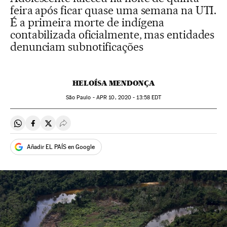
feira após ficar quase uma semana na UTI.
É a primeira morte de indígena
contabilizada oficialmente, mas entidades
denunciam subnotificações
HELOÍSA MENDONÇA
São Paulo -
APR
10, 2020 - 13:58
EDT
Compartir en Whatsapp
Compartir en Facebook
Compartir en Twitter
Desplegar Redes Sociales
Añadir EL PAÍS en Google