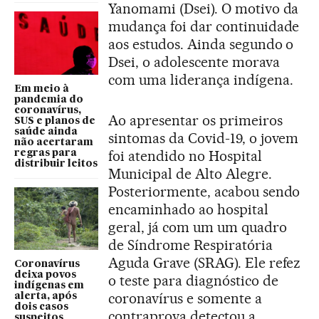
Yanomami (Dsei). O motivo da
mudança foi dar continuidade
aos estudos. Ainda segundo o
Dsei, o adolescente morava
com uma liderança indígena.
Em meio à
pandemia do
coronavírus,
Ao apresentar os primeiros
SUS e planos de
saúde ainda
sintomas da Covid-19, o jovem
não acertaram
foi atendido no Hospital
regras para
distribuir leitos
Municipal de Alto Alegre.
Posteriormente, acabou sendo
encaminhado ao hospital
geral, já com um um quadro
de Síndrome Respiratória
Aguda Grave (SRAG). Ele refez
Coronavírus
deixa povos
o teste para diagnóstico de
indígenas em
coronavírus e somente a
alerta, após
dois casos
contraprova detectou a
suspeitos