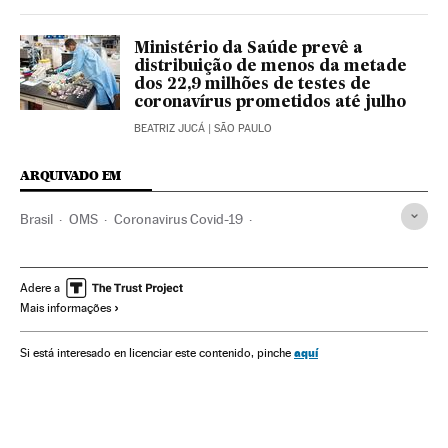
Ministério da Saúde prevê a
distribuição de menos da metade
dos 22,9 milhões de testes de
coronavírus prometidos até julho
BEATRIZ JUCÁ
| SÃO PAULO
ARQUIVADO EM
Brasil
OMS
Coronavirus Covid-19
Coronavirus de Wuhan
Pandemia
Coronavirus
Doenças infecciosas
Doenças respiratórias
Adere a
Mais informações
Ministério Saúde
Indígenas
aquí
Si está interesado en licenciar este contenido, pinche