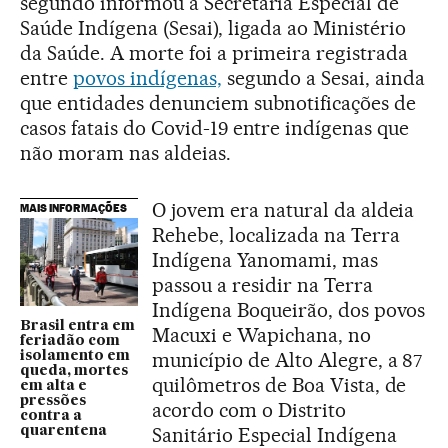
segundo informou a Secretaria Especial de
Saúde Indígena (Sesai), ligada ao Ministério
da Saúde. A morte foi a primeira registrada
entre
povos indígenas,
segundo a Sesai, ainda
que entidades denunciem subnotificações de
casos fatais do Covid-19 entre indígenas que
não moram nas aldeias.
O jovem era natural da aldeia
MAIS INFORMAÇÕES
Rehebe, localizada na Terra
Indígena Yanomami, mas
passou a residir na Terra
Indígena Boqueirão, dos povos
Brasil entra em
Macuxi e Wapichana, no
feriadão com
município de Alto Alegre, a 87
isolamento em
queda, mortes
quilômetros de Boa Vista, de
em alta e
pressões
acordo com o Distrito
contra a
Sanitário Especial Indígena
quarentena