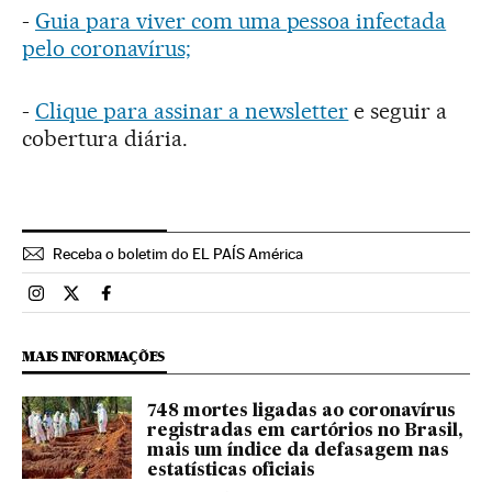
-
Guia para viver com uma pessoa infectada
pelo coronavírus;
-
Clique para assinar a newsletter
e seguir a
cobertura diária.
Receba o boletim do EL PAÍS América
Brasil El País Brasil en Instagram
Brasil El País Brasil en Twitter
Brasil El País Brasil en Facebook
MAIS INFORMAÇÕES
748 mortes ligadas ao coronavírus
registradas em cartórios no Brasil,
mais um índice da defasagem nas
estatísticas oficiais