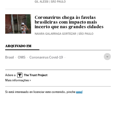
GIL ALESSI
| SÃO PAULO
Coronavírus chega às favelas
brasileiras com impacto mais
incerto que nas grandes cidades
NAIARA GALARRAGA GORTÁZAR
| SÃO PAULO
ARQUIVADO EM
Brasil
OMS
Coronavirus Covid-19
Coronavirus de Wuhan
Pandemia
Coronavirus
Doenças infecciosas
Doenças respiratórias
Adere a
Mais informações
Ministério Saúde
São Paulo
Isolamento social
Quarentena
Epidemiologia
Epidemia
SUS
aquí
Si está interesado en licenciar este contenido, pinche