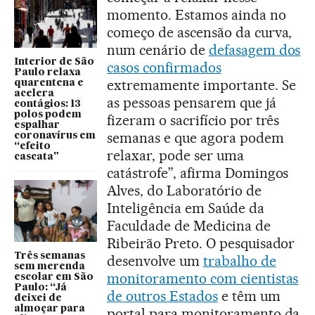
momento. Estamos ainda no
começo de ascensão da curva,
num cenário de
defasagem dos
Interior de São
casos confirmados
Paulo relaxa
extremamente importante. Se
quarentena e
acelera
as pessoas pensarem que já
contágios: 13
polos podem
fizeram o sacrifício por três
espalhar
semanas e que agora podem
coronavírus em
“efeito
relaxar, pode ser uma
cascata"
catástrofe”, afirma Domingos
Alves, do Laboratório de
Inteligência em Saúde da
Faculdade de Medicina de
Ribeirão Preto. O pesquisador
Três semanas
desenvolve um
trabalho de
sem merenda
monitoramento com cientistas
escolar em São
Paulo: “Já
de outros Estados
e têm um
deixei de
almoçar para
portal para monitoramento da