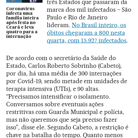
três Estados que passaram da
marca dos mil infectados – São
Coronavírus
infecta uma
Paulo e Rio de Janeiro
família inteira
após festa no
lideram.
No Brasil inteiro, os
Ceará e leva
óbitos chegaram a 800 nesta
quatro para a
internação
quarta, com 15.927 infectados
.
De acordo com o secretário da Saúde do
Estado, Carlos Roberto Sobrinho (Cabeto),
por dia, há uma média de 300 internações
por Covid-19, sendo metade em unidades de
terapia intensiva (UTIs), e 90 altas.
“Precisamos intensificar o isolamento.
Conversamos sobre eventuais ações
restritivas com Guarda Municipal e polícia,
mas não queremos que seja preciso fazer
isso”, disse ele. Segundo Cabeto, a restrição é
chave na batalha do tempo. Quanto menos