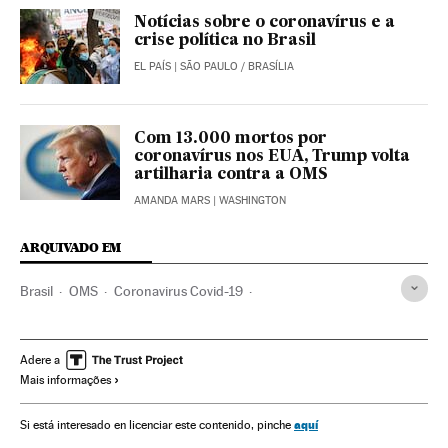
Notícias sobre o coronavírus e a
crise política no Brasil
EL PAÍS
| SÃO PAULO / BRASÍLIA
Com 13.000 mortos por
coronavírus nos EUA, Trump volta
artilharia contra a OMS
AMANDA MARS
| WASHINGTON
ARQUIVADO EM
Brasil
OMS
Coronavirus Covid-19
Coronavirus de Wuhan
Pandemia
Coronavirus
Doenças infecciosas
Doenças respiratórias
Adere a
Mais informações
Ministério Saúde
Ceará
Fortaleza
Jair Bolsonaro
SUS
aquí
Si está interesado en licenciar este contenido, pinche