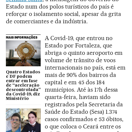
Estado num dos polos turísticos do país é
reforçar o isolamento social, apesar da grita
de comerciantes e da indústria.
A Covid-19, que entrou no
MAIS INFORMAÇÕES
Estado por Fortaleza, que
abriga o quinto aeroporto em
volume de trânsito de voos
internacionais no país, está em
Quatro Estados
mais de 90% dos bairros da
e DF podem
capital e em 45 dos 184
entrar em fase
de “aceleração
municípios. Até às 17h dessa
descontrolada”
da Covid-19, diz
quarta-feira, haviam sido
Ministério
registrados pela Secretaria da
Saúde do Estado (Sesa) 1.374
casos confirmados e 53 óbitos,
o que coloca o Ceará entre os