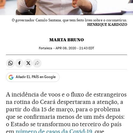
O governador Camilo Santana, que tem feito lives sobre o coronavírus.
HENRIQUE KARDOZO
MARTA BRUNO
Fortaleza -
APR
08, 2020 - 21:43
EDT
Compartir en Whatsapp
Compartir en Facebook
Compartir en Twitter
Desplegar Redes Sociales
Añadir EL PAÍS en Google
A incidência de voos e o fluxo de estrangeiros
na rotina do Ceará despertaram a atenção, a
partir do dia 15 de março, para o problema
que se confirmaria menos de um mês depois:
o Estado se transformou no terceiro do país
em
número de casos da Covid-19
, que