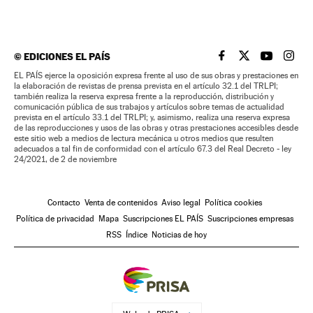
©
EDICIONES EL PAÍS
EL PAÍS BRASIL EN
EL PAÍS BRASI
EL PAÍS B
EL PA
EL PAÍS ejerce la oposición expresa frente al uso de sus obras y prestaciones en
la elaboración de revistas de prensa prevista en el artículo 32.1 del TRLPI;
también realiza la reserva expresa frente a la reproducción, distribución y
comunicación pública de sus trabajos y artículos sobre temas de actualidad
prevista en el artículo 33.1 del TRLPI; y, asimismo, realiza una reserva expresa
de las reproducciones y usos de las obras y otras prestaciones accesibles desde
este sitio web a medios de lectura mecánica u otros medios que resulten
adecuados a tal fin de conformidad con el artículo 67.3 del Real Decreto - ley
24/2021, de 2 de noviembre
Contacto
Venta de contenidos
Aviso legal
Política cookies
Política de privacidad
Mapa
Suscripciones EL PAÍS
Suscripciones empresas
RSS
Índice
Noticias de hoy