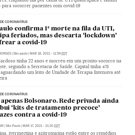
 para socorrer pacientes com covid-19
 DE CORONAVÍRUS
aulo confirma 1ª morte na fila da UTI,
ipa feriados, mas descarta ‘lockdown’
frear a covid-19
BORGES
|
São paulo
|
MAR 18, 2021 - 11:59
EDT
ardoso tinha 22 anos e morreu em um pronto-socorro na
te, segundo a Secretaria de Saúde. Capital tinha 475
 aguardando um leito de Unidade de Terapia Intensiva até
eira
 DE CORONAVÍRUS
 apenas Bolsonaro. Rede privada ainda
ibui ‘kits de tratamento precoce’
cazes contra a covid-19
RI
|
São Paulo
|
MAR 17, 2021 - 21:20
EDT
ina, ivermectina e azitromicina estão entre os remédios