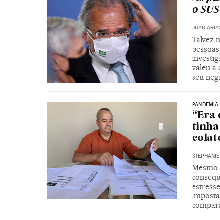
o SUS
JUAN ARIA
Talvez n
pessoas
investig
valeu a
seu nega
PANDEMIA
“Era 
tinha
colat
STEPHANI
Mesmo o
consequê
estresse
impostas
compara