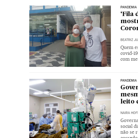
PANDEMIA
‘Fila
mostr
Coro
BEATRIZ J
Quem est
covid-19
com med
PANDEMIA
Gover
mesmo
leito
NAIRA HOF
Governa
social d
não se r
corredo