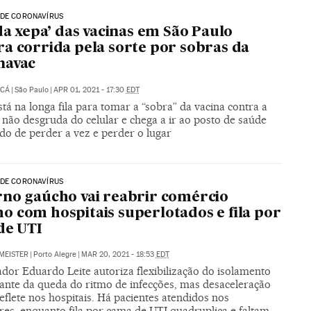
 DE CORONAVÍRUS
 da xepa’ das vacinas em São Paulo
a corrida pela sorte por sobras da
navac
UCÁ
|
São Paulo
|
APR 01, 2021 - 17:30
EDT
á na longa fila para tomar a “sobra” da vacina contra a
 não desgruda do celular e chega a ir ao posto de saúde
o de perder a vez e perder o lugar
 DE CORONAVÍRUS
no gaúcho vai reabrir comércio
 com hospitais superlotados e fila por
 de UTI
MEISTER
|
Porto Alegre
|
MAR 20, 2021 - 18:53
EDT
dor Eduardo Leite autoriza flexibilização do isolamento
iante da queda do ritmo de infecções, mas desaceleração
eflete nos hospitais. Há pacientes atendidos nos
res, enquanto fila por cama de UTI quadruplica e faltam