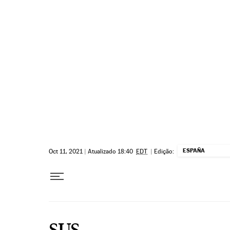
Pular para o conteúdo
ESPAÑA
Oct 11, 2021
|
Atualizado 18:40
EDT
|
Edição:
SUS