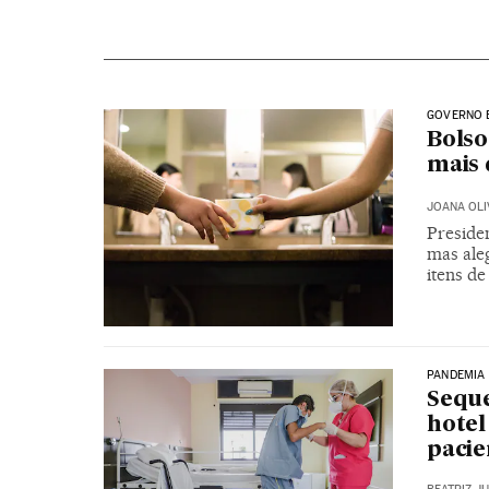
GOVERNO 
Bolso
mais 
JOANA OLI
Preside
mas aleg
itens d
PANDEMIA
Seque
hotel
pacie