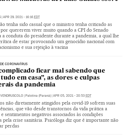
S
|
APR 29, 2021 - 16:16
EDT
ão tenha sido casual que o ministro tenha criticado as
 por quererem viver muito quando a CPI do Senado
a a conduta do presidente durante a pandemia, a qual lhe
 crítica de estar provocando um genocídio nacional com
cionismo e sua rejeição à vacina
 DE CORONAVÍRUS
complicado ficar mal sabendo que
 tudo em casa”, as dores e culpas
erais da pandemia
E VENDRUSCOLO
|
Palotina (Paraná)
|
APR 05, 2021 - 20:53
EDT
s não diretamente atingidos pela covid-19 sofrem suas
ncias, que vão desde transtornos da vida prática a
 e sentimentos negativos associados às condições
 pela crise sanitária. Psicóloga diz que é importante não
r perdas