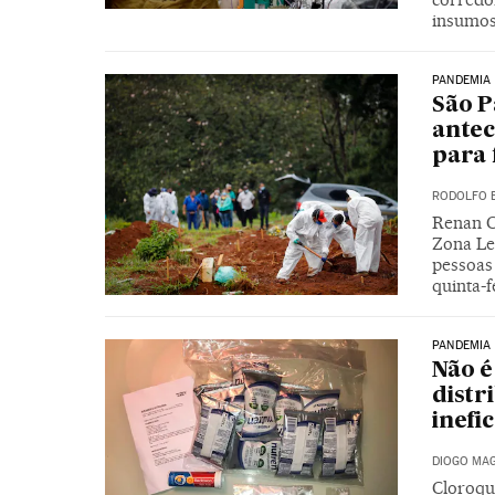
insumos
PANDEMIA
São P
antec
para 
RODOLFO 
Renan C
Zona Les
pessoas
quinta-f
PANDEMIA
Não é
distr
inefi
DIOGO MAG
Cloroqu