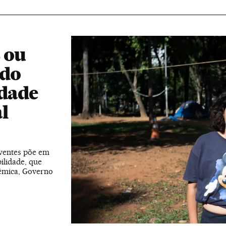
 ou
ndo
idade
l
rventes põe em
ilidade, que
lêmica, Governo
o