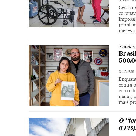
BEATRIZ J
Cerca d
coronav
Impossib
problem
meses a
PANDEMIA
Brasi
500.0
GIL ALESSI
Enquant
contra o
com o lu
maior, 
mais pr
O “te
a res