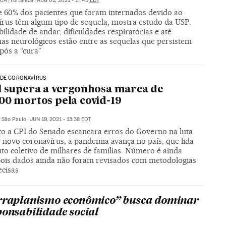
UCÁ
|
Fortaleza
|
AUG 01, 2021 - 17:43
EDT
e 60% dos pacientes que foram internados devido ao
írus têm algum tipo de sequela, mostra estudo da USP.
ilidade de andar, dificuldades respiratórias e até
as neurológicos estão entre as sequelas que persistem
pós a “cura”
 DE CORONAVÍRUS
l supera a vergonhosa marca de
00 mortos pela covid-19
|
São Paulo
|
JUN 19, 2021 - 13:38
EDT
o a CPI do Senado escancara erros do Governo na luta
 novo coronavírus, a pandemia avança no país, que lida
to coletivo de milhares de famílias. Número é ainda
pois dados ainda não foram revisados com metodologias
ecisas
rraplanismo econômico” busca dominar
ponsabilidade social