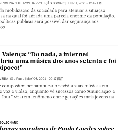
PESQUISA “FUTUROS DA PROTEÇÃO SOCIAL”
|
JUN 01, 2021 - 12:42
EDT
da mobilização da sociedade para atenuar a situação
osa na qual foi atirada uma parcela enorme da população,
olíticas públicas será possível dar segurança aos
ros
 Valença: “Do nada, a internet
briu uma música dos anos setenta e foi
pipoco!”
VEIRA
|
São Paulo
|
MAY 06, 2021 - 20:17
EDT
e compositor pernambucano revisita suas músicas em
e voz e violão, enquanto vê sucessos como ‘Anunciação’ e
de Jour” virarem fenômeno entre gerações mais jovens na
BOLSONARO
lavras macabras de Paulo Guedes sobre