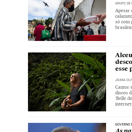
GRUPO DE 
Apesar 
calamit
só com p
brasilei
Alceu
desco
esse 
JOANA OLI
Cantor 
discos d
‘Belle 
internet
GOVERNO 
As pa