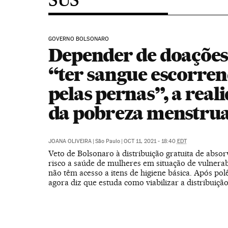
GOVERNO BOLSONARO
Depender de doações
“ter sangue escorre
pelas pernas”, a real
da pobreza menstrua
JOANA OLIVEIRA
|
São Paulo
|
OCT 11, 2021 - 18:40
EDT
Veto de Bolsonaro à distribuição gratuita de abso
risco a saúde de mulheres em situação de vulnerab
não têm acesso a itens de higiene básica. Após po
agora diz que estuda como viabilizar a distribuiçã