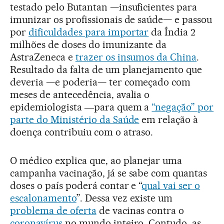
testado pelo Butantan —insuficientes para
imunizar os profissionais de saúde— e passou
por
dificuldades para importar
da Índia 2
milhões de doses do imunizante da
AstraZeneca e
trazer os insumos da China
.
Resultado da falta de um planejamento que
deveria —e poderia— ter começado com
meses de antecedência, avalia o
epidemiologista ―para quem a
“negação” por
parte do Ministério da Saúde
em relação à
doença contribuiu com o atraso.
O médico explica que, ao planejar uma
campanha vacinação, já se sabe com quantas
doses o país poderá contar e “
qual vai ser o
escalonamento
”. Dessa vez existe um
problema de oferta
de vacinas contra o
coronavírus
no mundo inteiro. Contudo, as