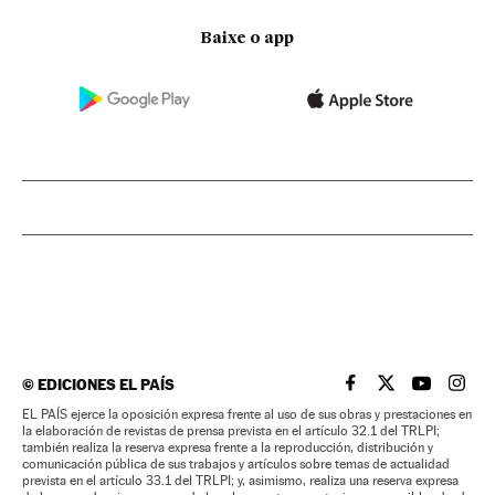
Baixe o app
©
EDICIONES EL PAÍS
EL PAÍS BRASIL EN
EL PAÍS BRASI
EL PAÍS B
EL PA
EL PAÍS ejerce la oposición expresa frente al uso de sus obras y prestaciones en
la elaboración de revistas de prensa prevista en el artículo 32.1 del TRLPI;
también realiza la reserva expresa frente a la reproducción, distribución y
comunicación pública de sus trabajos y artículos sobre temas de actualidad
prevista en el artículo 33.1 del TRLPI; y, asimismo, realiza una reserva expresa