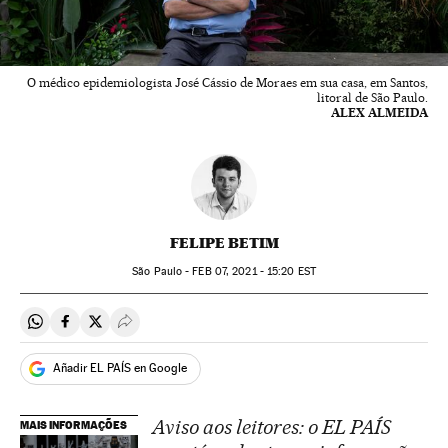
O médico epidemiologista José Cássio de Moraes em sua casa, em Santos,
litoral de São Paulo.
ALEX ALMEIDA
FELIPE BETIM
São Paulo -
FEB
07, 2021 - 15:20
EST
Compartir en Whatsapp
Compartir en Facebook
Compartir en Twitter
Desplegar Redes Sociales
Añadir EL PAÍS en Google
Aviso aos leitores: o EL PAÍS
MAIS INFORMAÇÕES