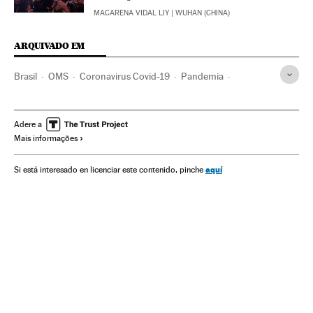
MACARENA VIDAL LIY
| WUHAN (CHINA)
ARQUIVADO EM
Brasil
OMS
Coronavirus Covid-19
Pandemia
Coronavirus
Doenças infecciosas
Doenças respiratórias
Ministério Saúde
Vacinas
Vacinação
Adere a
Mais informações
Previdência pública
Medicina
Quarentena
Jair Bolsonaro
Eduardo Pazuello
Ciência
SUS
aquí
Si está interesado en licenciar este contenido, pinche