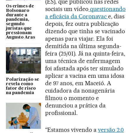
(ES), que publicou nas redes
Os crimes de
sociais um vídeo
questionando
Bolsonaro
a eficácia da Coronavac
e, dias
durante a
pandemia,
depois, fez outra publicação
segundo
juristas que
dizendo que tinha se vacinado
pressionam
apenas para viajar. Ela foi
Augusto Aras
demitida na última segunda-
feira (25/01). Já na quinta-feira,
uma técnica de enfermagem
foi afastada após ter simulado
aplicar a vacina em uma idosa
Polarização se
de 97 anos, em Maceió. A
revela como
fator de risco
cuidadora da nonagenária
na pandemia
filmou o momento e
denunciou a prática da
profissional.
“Estamos vivendo a
versão 2.0