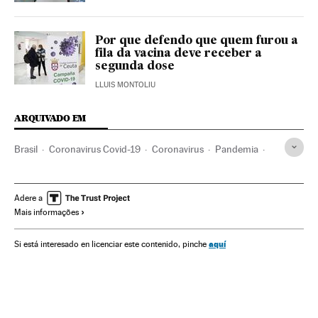
Por que defendo que quem furou a
fila da vacina deve receber a
segunda dose
LLUIS MONTOLIU
ARQUIVADO EM
Brasil
Coronavirus Covid-19
Coronavirus
Pandemia
Vacinação
Vacinas
Jair Bolsonaro
Governo Brasil
Justiça
Código Penal
Política
Ética
Adere a
Mais informações
Corrupção política
Corrupção
Sociedade
aquí
Si está interesado en licenciar este contenido, pinche