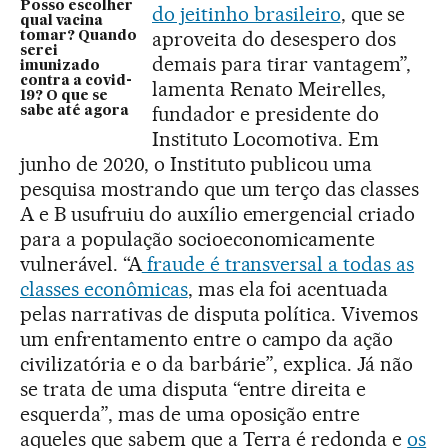
Posso escolher
do jeitinho brasileiro
, que se
qual vacina
aproveita do desespero dos
tomar? Quando
serei
demais para tirar vantagem”,
imunizado
contra a covid-
lamenta Renato Meirelles,
19? O que se
fundador e presidente do
sabe até agora
Instituto Locomotiva. Em
junho de 2020, o Instituto publicou uma
pesquisa mostrando que um terço das classes
A e B usufruiu do auxílio emergencial criado
para a população socioeconomicamente
vulnerável. “A
fraude é transversal a todas as
classes econômicas
, mas ela foi acentuada
pelas narrativas de disputa política. Vivemos
um enfrentamento entre o campo da ação
civilizatória e o da barbárie”, explica. Já não
se trata de uma disputa “entre direita e
esquerda”, mas de uma oposição entre
aqueles que sabem que a Terra é redonda e
os