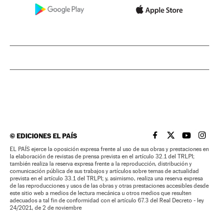
©
EDICIONES EL PAÍS
EL PAÍS BRASIL EN
EL PAÍS BRASI
EL PAÍS B
EL PA
EL PAÍS ejerce la oposición expresa frente al uso de sus obras y prestaciones en
la elaboración de revistas de prensa prevista en el artículo 32.1 del TRLPI;
también realiza la reserva expresa frente a la reproducción, distribución y
comunicación pública de sus trabajos y artículos sobre temas de actualidad
prevista en el artículo 33.1 del TRLPI; y, asimismo, realiza una reserva expresa
de las reproducciones y usos de las obras y otras prestaciones accesibles desde
este sitio web a medios de lectura mecánica u otros medios que resulten
adecuados a tal fin de conformidad con el artículo 67.3 del Real Decreto - ley
24/2021, de 2 de noviembre