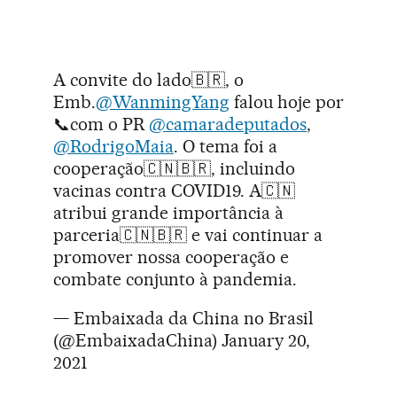
A convite do lado🇧🇷, o
Emb.
@WanmingYang
falou hoje por
📞com o PR
@camaradeputados
,
@RodrigoMaia
. O tema foi a
cooperação🇨🇳🇧🇷, incluindo
vacinas contra COVID19. A🇨🇳
atribui grande importância à
parceria🇨🇳🇧🇷 e vai continuar a
promover nossa cooperação e
combate conjunto à pandemia.
— Embaixada da China no Brasil
(@EmbaixadaChina)
January 20,
2021