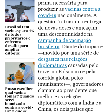
prima necessária para
produzir as
vacinas contra a
covid-19
nacionalmente. A
questão já atrasam a entrega
de novas doses e ameaçam
Brasil só tem
vacinas para 4%
uma descontinuidade na
de todos
prioritários e
campanha de vacinação
enfrenta
brasileira
. Diante do impasse
desafio para
ampliar
―movido por uma série de
estoque
desgastes nas relações
diplomáticas
causadas pelo
Governo Bolsonaro e pela
corrida global pelos
imunizantes―, governadores
Posso escolher
clamam ao presidente que
qual vacina
melhore as relações
tomar? Quando
serei
diplomáticas com a Índia e a
imunizado
contra a covid-
China, os dois países que
19? O que se