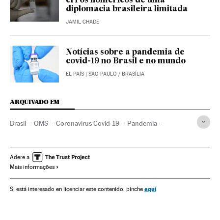
erros homéricos de uma
diplomacia brasileira limitada
JAMIL CHADE
Notícias sobre a pandemia de
covid-19 no Brasil e no mundo
EL PAÍS
| SÃO PAULO / BRASÍLIA
ARQUIVADO EM
Brasil
OMS
Coronavirus Covid-19
Pandemia
Coronavirus
Doenças infecciosas
Doenças respiratórias
Ministério Saúde
Vacinas
Vacinação
Jair Bolsonaro
Adere a
Mais informações
China
Índia
Rio Grande do Sul
Ceará
Bahia
aquí
Si está interesado en licenciar este contenido, pinche