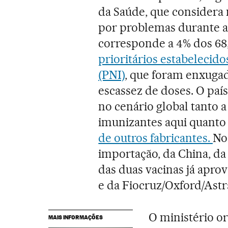
da Saúde, que considera 
por problemas durante a 
corresponde a 4% dos 68
prioritários estabelecid
(PNI)
, que foram enxuga
escassez de doses. O paí
no cenário global tanto 
imunizantes aqui quant
de outros fabricantes.
No
importação, da China, da
das duas vacinas já apro
e da Fiocruz/Oxford/Ast
O ministério o
MAIS INFORMAÇÕES