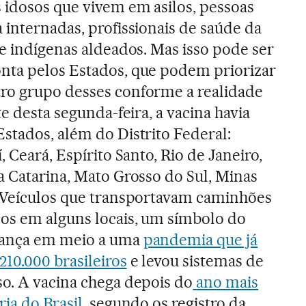
 idosos que vivem em asilos, pessoas
 internadas, profissionais de saúde da
 e indígenas aldeados. Mas isso pode ser
nta pelos Estados, que podem priorizar
ro grupo desses conforme a realidade
te desta segunda-feira, a vacina havia
stados, além do Distrito Federal:
, Ceará, Espírito Santo, Rio de Janeiro,
a Catarina, Mato Grosso do Sul, Minas
. Veículos que transportavam caminhões
os em alguns locais, um símbolo do
rança em meio a uma
pandemia que já
10.000 brasileiros
e levou sistemas de
so. A vacina chega depois do
ano mais
ria do Brasil
, segundo os registro da