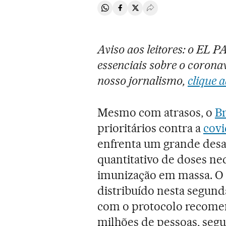
Compartir en Whatsapp
Compartir en Facebook
Compartir en Twitter
Desplegar Redes Soci
Aviso aos leitores: o EL 
essenciais sobre o coronav
nosso jornalismo,
clique a
Mesmo com atrasos, o
Br
prioritários contra a
covi
enfrenta um grande desaf
quantitativo de doses nec
imunização em massa. O 
distribuído nesta segunda
com o protocolo recomen
milhões de pessoas, segu