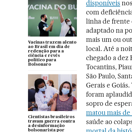
disponíveis
nos
com deficiência
linha de frente
adaptado na po
mais um ou out
Vacinas trazem alento
local. Até a noi
ao Brasil em dia de
redenção para a
ciência e revés
chegado a dez E
político para
Bolsonaro
Tocantins, Piauí
São Paulo, Sant
Gerais e Goiás
foram aplaudid
sopro de espe
matou mais de 2
Cientistas brasileiros
saúde ao colap
travam guerra contra
a desinformação
mortal da histó
bolsonarista por