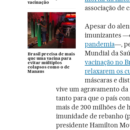
vacinação
associação de c
Apesar do ale
imunizantes 
pandemia
―, pe
Mundial da Sa
Brasil precisa de mais
que uma vacina para
vacinação no Br
evitar múltiplos
colapsos como o de
relaxarem os c
Manaus
máscaras e dist
vive um agravamento da 
tanto para que o país con
mais de 200 milhões de h
imunidade de rebanho (pro
presidente Hamilton Mou