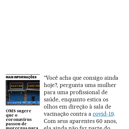
“Você acha que consigo ainda
MAIS INFORMAÇÕES
hoje?, pergunta uma mulher
para uma profissional de
saúde, enquanto estica os
olhos em direção à sala de
OMS sugere
vacinação contra a
covid-19
.
que o
Com seus aparentes 60 anos,
coronavírus
passou de
ela ainda não faz parte do
morcegos para