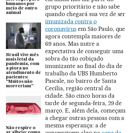
humanos por
grupo prioritário e não sabe
meio de outro
quando chegará sua vez de ser
animal
imunizada contra o
coronavírus
em São Paulo, que
agora contempla maiores de
69 anos. Mas nutre a
expectativa de conseguir uma
Brasil vive mês
sobra do tão cobiçado
mais letal da
pandemia, com
imunizante ao final do dia de
a piora no
trabalho da UBS
Humberto
atendimento de
pacientes:
Pascale, no bairro de Santa
“Muitos não
morreriam”
Cecília, região central da
cidade. São cinco horas da
tarde de segunda-feira, 29 de
março. E, além dela, começam
a chegar outras pessoas com a
mesma esperança: a de
Não respire o
conseguirem algo na
xepa
da
ar alheio: como