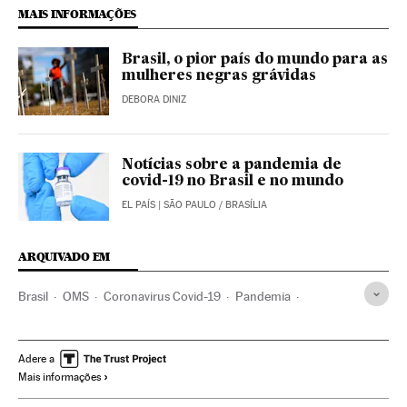
MAIS INFORMAÇÕES
Brasil, o pior país do mundo para as
mulheres negras grávidas
DEBORA DINIZ
Notícias sobre a pandemia de
covid-19 no Brasil e no mundo
EL PAÍS
| SÃO PAULO / BRASÍLIA
ARQUIVADO EM
Brasil
OMS
Coronavirus Covid-19
Pandemia
Coronavirus
Doenças infecciosas
Doenças respiratórias
Ministério Saúde
Vacinação
Vacinas
São Paulo
SUS
Adere a
Mais informações