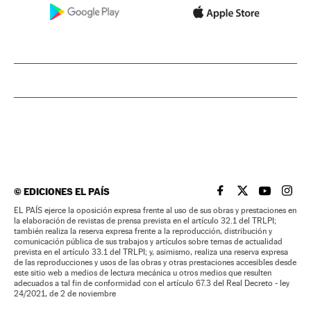
©
EDICIONES EL PAÍS
EL PAÍS BRASIL EN
EL PAÍS BRASI
EL PAÍS B
EL PA
EL PAÍS ejerce la oposición expresa frente al uso de sus obras y prestaciones en
la elaboración de revistas de prensa prevista en el artículo 32.1 del TRLPI;
también realiza la reserva expresa frente a la reproducción, distribución y
comunicación pública de sus trabajos y artículos sobre temas de actualidad
prevista en el artículo 33.1 del TRLPI; y, asimismo, realiza una reserva expresa
de las reproducciones y usos de las obras y otras prestaciones accesibles desde
este sitio web a medios de lectura mecánica u otros medios que resulten
adecuados a tal fin de conformidad con el artículo 67.3 del Real Decreto - ley
24/2021, de 2 de noviembre