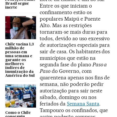
Brasil segue
Entre os que iniciam o
inerte
confinamento estão os
populares Maipú e Puente
Alto. Mas as restrições
tornaram-se mais duras para
todos, devido ao uso excessivo
de autorizações especiais para
Chile vacina 1,3
milhão de
sair de casa. Os habitantes dos
pessoas em
uma semana e
municípios que estão na
garante os
segunda fase do plano
Paso a
melhores
índices de
Paso
do Governo, com
imunização da
América do Sul
quarentena apenas nos fins de
semana, não poderão pedir
autorização para sair neste
sábado, domingo ou nos
feriados da
Semana Santa
.
Tampouco os confinados, que
Como o Chile
assim poderão comprar
conseguiu