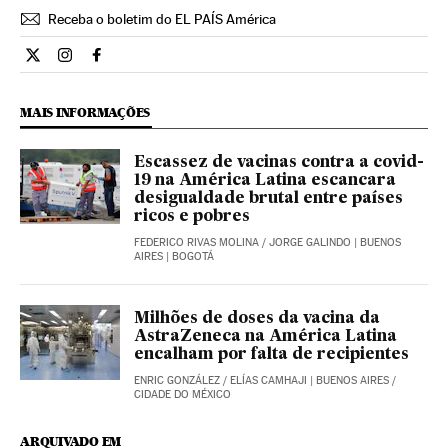
Receba o boletim do EL PAÍS América
Internacional El País Brasil en Twitter
Internacional El País Brasil en Instagram
Internacional El País Brasil en Facebook
MAIS INFORMAÇÕES
Escassez de vacinas contra a covid-
19 na América Latina escancara
desigualdade brutal entre países
ricos e pobres
FEDERICO RIVAS MOLINA
/
JORGE GALINDO
| BUENOS
AIRES | BOGOTÁ
Milhões de doses da vacina da
AstraZeneca na América Latina
encalham por falta de recipientes
ENRIC GONZÁLEZ
/
ELÍAS CAMHAJI
| BUENOS AIRES /
CIDADE DO MÉXICO
ARQUIVADO EM