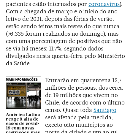
pacientes estão internados por
coronavírus
).
Com a chegada de março e o início do ano
letivo de 2021, depois das férias de verão,
estão sendo feitos mais testes do que nunca
(76.335 foram realizados no domingo), mas
com uma porcentagem de positivos que não
se via há meses: 11,7%, segundo dados
divulgados nesta quarta-feira pelo Ministério
da Saúde.
Entrarão em quarentena 13,7
MAIS INFORMAÇÕES
milhões de pessoas, dos cerca
de 19 milhões que vivem no
Chile, de acordo com o último
censo. Quase toda
Santiago
América Latina
será afetada pela medida,
reage à alta de
exceto oito municípios ao
casos de covid-
19 com novas
norte da cidade e um ao sul.
restrições, mas