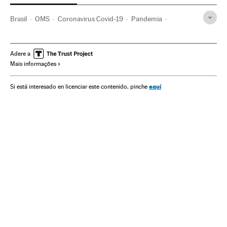
Brasil
OMS
Coronavirus Covid-19
Pandemia
Coronavirus
Doenças infecciosas
Doenças respiratórias
Ministério Saúde
Chile
Sebastián Piñera
Vacinação
Adere a
Mais informações
Vacinas
UCI
aquí
Si está interesado en licenciar este contenido, pinche