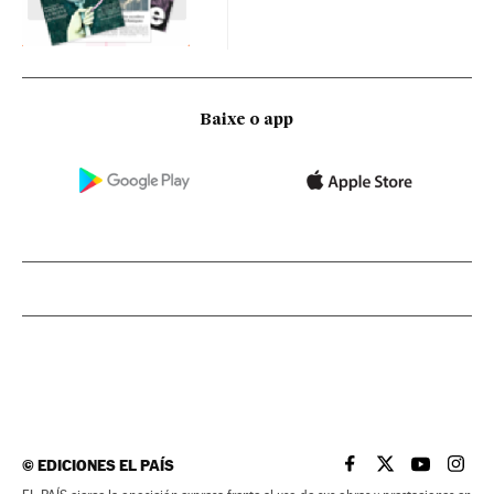
Baixe o app
©
EDICIONES EL PAÍS
EL PAÍS BRASIL EN
EL PAÍS BRASI
EL PAÍS B
EL PA