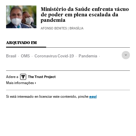
Ministério da Saúde enfrenta vácuo
de poder em plena escalada da
pandemia
AFONSO BENITES
| BRASÍLIA
ARQUIVADO EM
Brasil
OMS
Coronavirus Covid-19
Pandemia
Coronavirus
Doenças infecciosas
Doenças respiratórias
Ministério Saúde
São Paulo
Goiânia
Goiás
Adere a
Mais informações
aquí
Si está interesado en licenciar este contenido, pinche