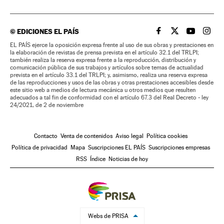
©
EDICIONES EL PAÍS
EL PAÍS BRASIL EN
EL PAÍS BRASI
EL PAÍS B
EL PA
EL PAÍS ejerce la oposición expresa frente al uso de sus obras y prestaciones en
la elaboración de revistas de prensa prevista en el artículo 32.1 del TRLPI;
también realiza la reserva expresa frente a la reproducción, distribución y
comunicación pública de sus trabajos y artículos sobre temas de actualidad
prevista en el artículo 33.1 del TRLPI; y, asimismo, realiza una reserva expresa
de las reproducciones y usos de las obras y otras prestaciones accesibles desde
este sitio web a medios de lectura mecánica u otros medios que resulten
adecuados a tal fin de conformidad con el artículo 67.3 del Real Decreto - ley
24/2021, de 2 de noviembre
Contacto
Venta de contenidos
Aviso legal
Política cookies
Política de privacidad
Mapa
Suscripciones EL PAÍS
Suscripciones empresas
RSS
Índice
Noticias de hoy
Webs de PRISA