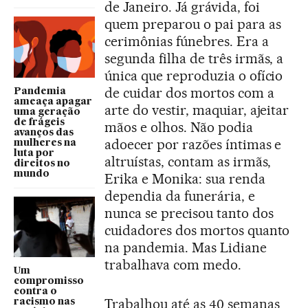
de Janeiro. Já grávida, foi
quem preparou o pai para as
cerimônias fúnebres. Era a
segunda filha de três irmãs, a
única que reproduzia o ofício
de cuidar dos mortos com a
Pandemia
ameaça apagar
arte do vestir, maquiar, ajeitar
uma geração
de frágeis
mãos e olhos. Não podia
avanços das
adoecer por razões íntimas e
mulheres na
luta por
altruístas, contam as irmãs,
direitos no
mundo
Erika e Monika: sua renda
dependia da funerária, e
nunca se precisou tanto dos
cuidadores dos mortos quanto
na pandemia. Mas Lidiane
trabalhava com medo.
Um
compromisso
contra o
Trabalhou até as 40 semanas
racismo nas