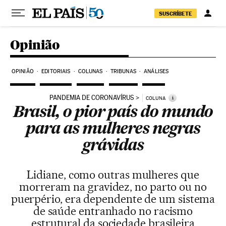
Pular para o conteúdo
SUSCRÍBETE
Opinião
OPINIÃO
EDITORIAIS
COLUNAS
TRIBUNAS
ANÁLISES
PANDEMIA DE CORONAVÍRUS
i
COLUNA
Brasil, o pior país do mundo
para as mulheres negras
grávidas
Lidiane, como outras mulheres que
morreram na gravidez, no parto ou no
puerpério, era dependente de um sistema
de saúde entranhado no racismo
estrutural da sociedade brasileira