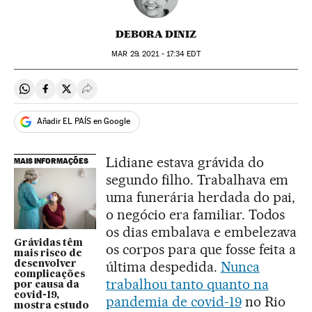
DEBORA DINIZ
MAR
29, 2021 - 17:34
EDT
Compartir en Whatsapp
Compartir en Facebook
Compartir en Twitter
Desplegar Redes Sociales
Añadir EL PAÍS en Google
Lidiane estava grávida do
MAIS INFORMAÇÕES
segundo filho. Trabalhava em
uma funerária herdada do pai,
o negócio era familiar. Todos
os dias embalava e embelezava
Grávidas têm
os corpos para que fosse feita a
mais risco de
última despedida.
Nunca
desenvolver
complicações
trabalhou tanto quanto na
por causa da
covid-19,
pandemia de covid-19
no Rio
mostra estudo