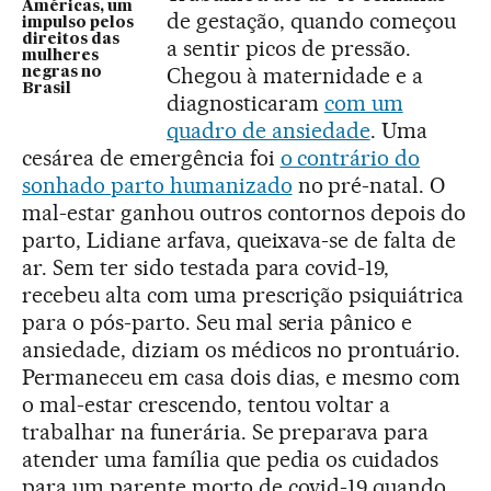
Américas, um
de gestação, quando começou
impulso pelos
direitos das
a sentir picos de pressão.
mulheres
Chegou à maternidade e a
negras no
Brasil
diagnosticaram
com um
quadro de ansiedade
. Uma
cesárea de emergência foi
o contrário do
sonhado parto humanizado
no pré-natal. O
mal-estar ganhou outros contornos depois do
parto, Lidiane arfava, queixava-se de falta de
ar. Sem ter sido testada para covid-19,
recebeu alta com uma prescrição psiquiátrica
para o pós-parto. Seu mal seria pânico e
ansiedade, diziam os médicos no prontuário.
Permaneceu em casa dois dias, e mesmo com
o mal-estar crescendo, tentou voltar a
trabalhar na funerária. Se preparava para
atender uma família que pedia os cuidados
para um parente morto de covid-19 quando