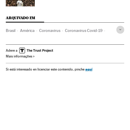
ARQUIVADO EM
Brasil
América
Coronavirus
Coronavirus Covid-19
Gravidez
Mulheres
Feminismo
Racismo
Relações gênero
Negros
Discriminação
Adere a
Mais informações
Saúde pública
Desigualdade econômica
Desigualdade social
aquí
Si está interesado en licenciar este contenido, pinche