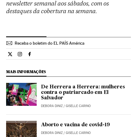
newsletter semanal aos sábados, com os
destaques da cobertura na semana.
Receba o boletim do EL PAÍS América
Opiniao El País Brasil en Twitter
Opiniao El País Brasil en Instagram
Opiniao El País Brasil en Facebook
MAIS INFORMAÇÕES
De Herrera a Herrera: mulheres
contra o patriarcado em El
Salvador
DEBORA DINIZ
/
GISELLE CARINO
Aborto e vacina de covid-19
DEBORA DINIZ
/
GISELLE CARINO