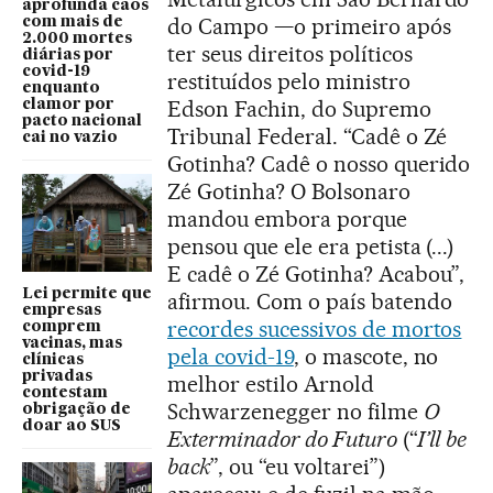
aprofunda caos
do Campo —o primeiro após
com mais de
2.000 mortes
ter seus direitos políticos
diárias por
covid-19
restituídos pelo ministro
enquanto
Edson Fachin, do Supremo
clamor por
pacto nacional
Tribunal Federal. “Cadê o Zé
cai no vazio
Gotinha? Cadê o nosso querido
Zé Gotinha? O Bolsonaro
mandou embora porque
pensou que ele era petista (...)
E cadê o Zé Gotinha? Acabou”,
Lei permite que
afirmou. Com o país batendo
empresas
recordes sucessivos de mortos
comprem
vacinas, mas
pela covid-19
, o mascote, no
clínicas
privadas
melhor estilo Arnold
contestam
Schwarzenegger no filme
O
obrigação de
doar ao SUS
Exterminador do Futuro
(“
I’ll be
back
”, ou “eu voltarei”)