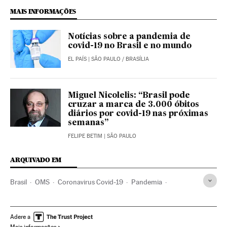
MAIS INFORMAÇÕES
Notícias sobre a pandemia de
covid-19 no Brasil e no mundo
EL PAÍS
| SÃO PAULO / BRASÍLIA
Miguel Nicolelis: “Brasil pode
cruzar a marca de 3.000 óbitos
diários por covid-19 nas próximas
semanas”
FELIPE BETIM
| SÃO PAULO
ARQUIVADO EM
Brasil
OMS
Coronavirus Covid-19
Pandemia
Coronavirus
Doenças infecciosas
Doenças respiratórias
Ministério Saúde
SUS
Jair Bolsonaro
Vacinação
Adere a