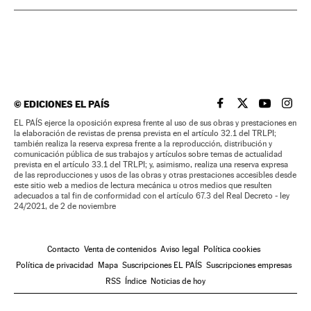
©
EDICIONES EL PAÍS
EL PAÍS BRASIL EN
EL PAÍS BRASI
EL PAÍS B
EL PA
EL PAÍS ejerce la oposición expresa frente al uso de sus obras y prestaciones en
la elaboración de revistas de prensa prevista en el artículo 32.1 del TRLPI;
también realiza la reserva expresa frente a la reproducción, distribución y
comunicación pública de sus trabajos y artículos sobre temas de actualidad
prevista en el artículo 33.1 del TRLPI; y, asimismo, realiza una reserva expresa
de las reproducciones y usos de las obras y otras prestaciones accesibles desde
este sitio web a medios de lectura mecánica u otros medios que resulten
adecuados a tal fin de conformidad con el artículo 67.3 del Real Decreto - ley
24/2021, de 2 de noviembre
Contacto
Venta de contenidos
Aviso legal
Política cookies
Política de privacidad
Mapa
Suscripciones EL PAÍS
Suscripciones empresas
RSS
Índice
Noticias de hoy