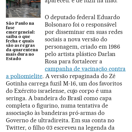
apareceu: e de fuzil na mão.
O deputado federal Eduardo
Bolsonaro foi o responsável
São Paulo na
fase
por disseminar em suas redes
emergencial:
saiba o que
sociais a nova versão do
fecha e quais
personagem, criado em 1986
são as regras
da quarentena
pelo artista plástico Darlan
mais dura no
Estado
Rosa para fortalecer a
campanha de vacinação contra
a poliomielite
. A versão repaginada do Zé
Gotinha carrega fuzil M-16, um dos favoritos
do Exército israelense, cujo corpo é uma
seringa. A bandeira do Brasil como capa
completa o figurino, numa tentativa de
associação às bandeiras pró-armas do
Governo de ultradireita. Em sua conta no
Twitter, o filho 03 escreveu na legenda da