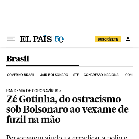
Pular para o conteúdo
SUSCRÍBETE
Brasil
GOVERNO BRASIL
JAIR BOLSONARO
STF
CONGRESSO NACIONAL
COVID-1
PANDEMIA DE CORONAVÍRUS
Zé Gotinha, do ostracismo
sob Bolsonaro ao vexame de
fuzil na mão
Personagem ajudou a erradicar a polio e