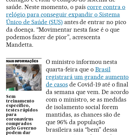
saúde. Neste momento, o país
corre contra o
relógio para conseguir expandir o Sistema
Único de Saúde (SUS)
antes de entrar no pico
da doença. “Movimentar nesta fase é o que
podemos fazer de pior”, acrescenta
Mandetta.
O ministro informou nesta
MAIS INFORMAÇÕES
quarta-feira que o
Brasil
registrará um grande aumento
de casos
de Covid-19 até o final
da semana que vem. De acordo
Sem
com o ministro, se as medidas
treinamento
de isolamento social forem
específico,
testes rápidos
mantidas, as chances são de
para
coronavírus
que 96% da população
comprados
brasileira saia “bem” dessa
pelo Governo
podem dar