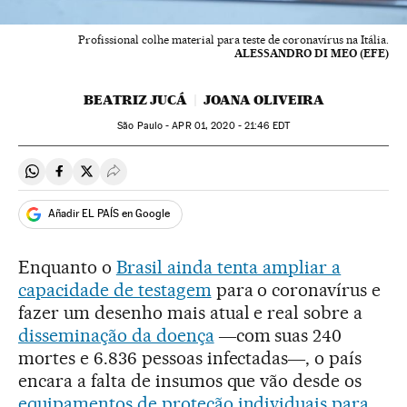
Profissional colhe material para teste de coronavírus na Itália.
ALESSANDRO DI MEO (EFE)
BEATRIZ JUCÁ
JOANA OLIVEIRA
São Paulo -
APR
01, 2020 - 21:46
EDT
Compartir en Whatsapp
Compartir en Facebook
Compartir en Twitter
Desplegar Redes Sociales
Añadir EL PAÍS en Google
Enquanto o
Brasil ainda tenta ampliar a
capacidade de testagem
para o coronavírus e
fazer um desenho mais atual e real sobre a
disseminação da doença
―com suas 240
mortes e 6.836 pessoas infectadas―, o país
encara a falta de insumos que vão desde os
equipamentos de proteção individuais para