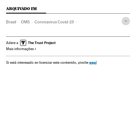
ARQUIVADO EM
Brasil
OMS
Coronavirus Covid-19
Coronavirus de Wuhan
Pandemia
Coronavirus
Doenças infecciosas
Doenças respiratórias
Adere a
Mais informações
Ministério Saúde
Test
PCR
Luiz Henrique Mandetta
aquí
Si está interesado en licenciar este contenido, pinche