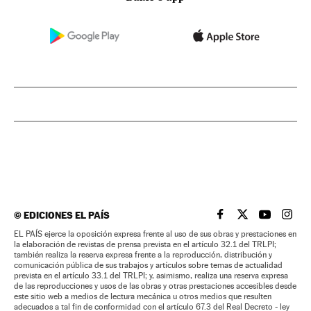
©
EDICIONES EL PAÍS
EL PAÍS BRASIL EN
EL PAÍS BRASI
EL PAÍS B
EL PA
EL PAÍS ejerce la oposición expresa frente al uso de sus obras y prestaciones en
la elaboración de revistas de prensa prevista en el artículo 32.1 del TRLPI;
también realiza la reserva expresa frente a la reproducción, distribución y
comunicación pública de sus trabajos y artículos sobre temas de actualidad
prevista en el artículo 33.1 del TRLPI; y, asimismo, realiza una reserva expresa
de las reproducciones y usos de las obras y otras prestaciones accesibles desde
este sitio web a medios de lectura mecánica u otros medios que resulten
adecuados a tal fin de conformidad con el artículo 67.3 del Real Decreto - ley