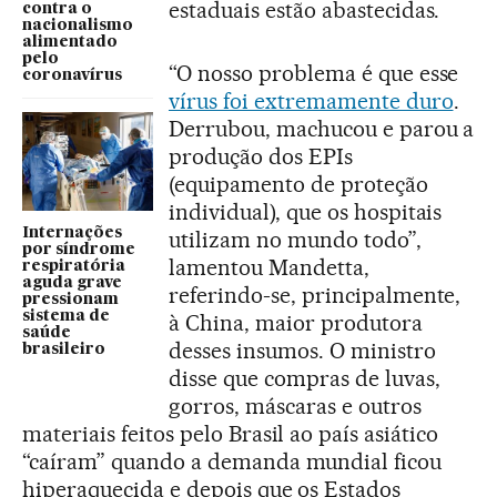
estaduais estão abastecidas.
contra o
nacionalismo
alimentado
pelo
“O nosso problema é que esse
coronavírus
vírus foi extremamente duro
.
Derrubou, machucou e parou a
produção dos EPIs
(equipamento de proteção
individual), que os hospitais
Internações
utilizam no mundo todo”,
por síndrome
lamentou Mandetta,
respiratória
aguda grave
referindo-se, principalmente,
pressionam
sistema de
à China, maior produtora
saúde
desses insumos. O ministro
brasileiro
disse que compras de luvas,
gorros, máscaras e outros
materiais feitos pelo Brasil ao país asiático
“caíram” quando a demanda mundial ficou
hiperaquecida e depois que os Estados