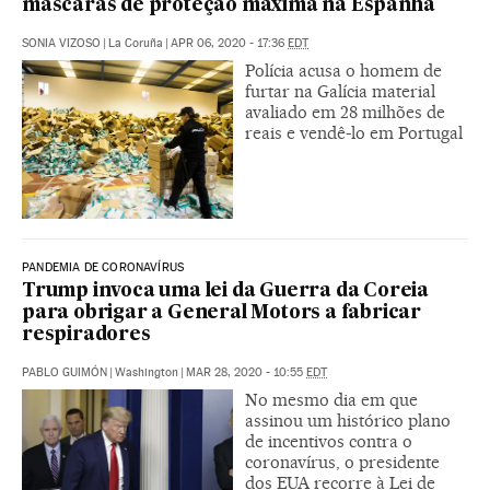
máscaras de proteção máxima na Espanha
SONIA VIZOSO
|
La Coruña
|
APR 06, 2020 - 17:36
EDT
Polícia acusa o homem de
furtar na Galícia material
avaliado em 28 milhões de
reais e vendê-lo em Portugal
PANDEMIA DE CORONAVÍRUS
Trump invoca uma lei da Guerra da Coreia
para obrigar a General Motors a fabricar
respiradores
PABLO GUIMÓN
|
Washington
|
MAR 28, 2020 - 10:55
EDT
No mesmo dia em que
assinou um histórico plano
de incentivos contra o
coronavírus, o presidente
dos EUA recorre à Lei de