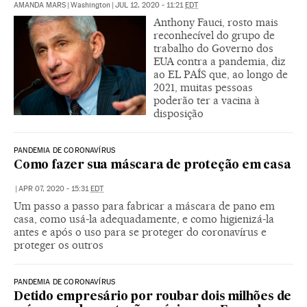
AMANDA MARS
|
Washington
|
JUL 12, 2020 - 11:21
EDT
Anthony Fauci, rosto mais
reconhecível do grupo de
trabalho do Governo dos
EUA contra a pandemia, diz
ao EL PAÍS que, ao longo de
2021, muitas pessoas
poderão ter a vacina à
disposição
PANDEMIA DE CORONAVÍRUS
Como fazer sua máscara de proteção em casa
|
APR 07, 2020 - 15:31
EDT
Um passo a passo para fabricar a máscara de pano em
casa, como usá-la adequadamente, e como higienizá-la
antes e após o uso para se proteger do coronavírus e
proteger os outros
PANDEMIA DE CORONAVÍRUS
Detido empresário por roubar dois milhões de