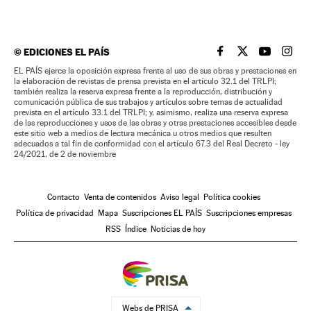
©
EDICIONES EL PAÍS
EL PAÍS BRASIL EN
EL PAÍS BRASI
EL PAÍS B
EL PA
EL PAÍS ejerce la oposición expresa frente al uso de sus obras y prestaciones en
la elaboración de revistas de prensa prevista en el artículo 32.1 del TRLPI;
también realiza la reserva expresa frente a la reproducción, distribución y
comunicación pública de sus trabajos y artículos sobre temas de actualidad
prevista en el artículo 33.1 del TRLPI; y, asimismo, realiza una reserva expresa
de las reproducciones y usos de las obras y otras prestaciones accesibles desde
este sitio web a medios de lectura mecánica u otros medios que resulten
adecuados a tal fin de conformidad con el artículo 67.3 del Real Decreto - ley
24/2021, de 2 de noviembre
Contacto
Venta de contenidos
Aviso legal
Política cookies
Política de privacidad
Mapa
Suscripciones EL PAÍS
Suscripciones empresas
RSS
Índice
Noticias de hoy
Webs de PRISA