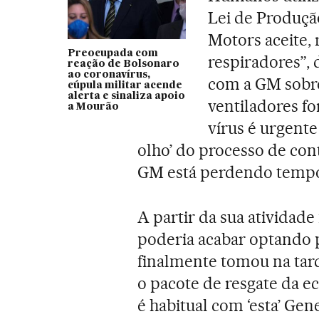
Lei de Produçã
Motors aceite, 
Preocupada com
respiradores”,
reação de Bolsonaro
ao coronavírus,
com a GM sobre
cúpula militar acende
alerta e sinaliza apoio
ventiladores fo
a Mourão
vírus é urgente
olho’ do processo de con
GM está perdendo tempo
A partir da sua atividade
poderia acabar optando 
finalmente tomou na tard
o pacote de resgate da 
é habitual com ‘esta’ Ge