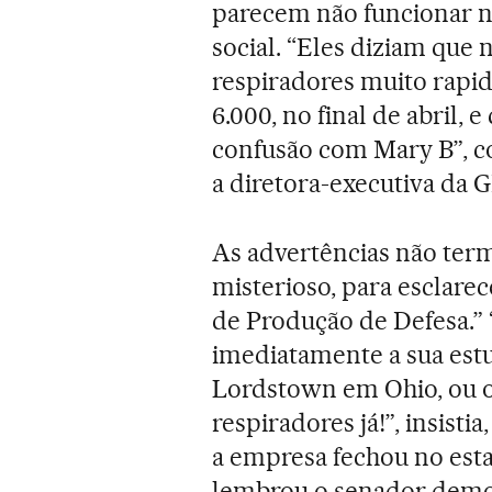
parecem não funcionar nu
social. “Eles diziam que
respiradores muito rapi
6.000, no final de abril
confusão com Mary B”, c
a diretora-executiva da 
As advertências não termi
misterioso, para esclarece
de Produção de Defesa.” 
imediatamente a sua est
Lordstown em Ohio, ou ou
respiradores já!”, insist
a empresa fechou no est
lembrou o senador demo