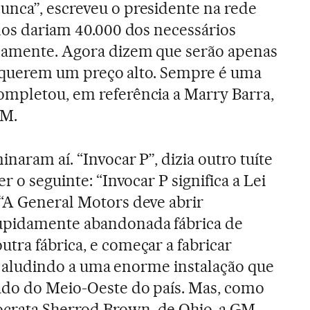
nca”, escreveu o presidente na rede
 nos dariam 40.000 dos necessários
damente. Agora dizem que serão apenas
, e querem um preço alto. Sempre é uma
ompletou, em referência a Marry Barra,
GM.
naram aí. “Invocar P”, dizia outro tuíte
r o seguinte: “Invocar P significa a Lei
“A General Motors deve abrir
upidamente abandonada fábrica de
tra fábrica, e começar a fabricar
ia, aludindo a uma enorme instalação que
ado do Meio-Oeste do país. Mas, como
crata Sherrod Brown, de Ohio, a GM