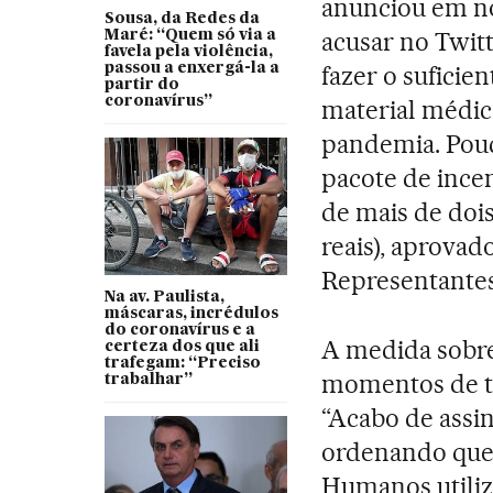
anunciou em not
Sousa, da Redes da
acusar no Twit
Maré: “Quem só via a
favela pela violência,
passou a enxergá-la a
fazer o suficie
partir do
coronavírus”
material médic
pandemia. Pouc
pacote de incen
de mais de dois
reais), aprova
Representantes
Na av. Paulista,
máscaras, incrédulos
do coronavírus e a
A medida sobr
certeza dos que ali
trafegam: “Preciso
momentos de te
trabalhar”
“Acabo de ass
ordenando que 
Humanos utiliz