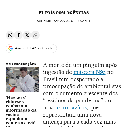
EL PAÍS COM AGÊNCIAS
São Paulo -
SEP
20, 2020 - 15:02
EDT
Compartir en Whatsapp
Compartir en Facebook
Compartir en Twitter
Desplegar Redes Sociales
Añadir EL PAÍS en Google
A morte de um pinguim após
MAIS INFORMAÇÕES
ingestão de
máscara N95
no
Brasil tem despertado a
preocupação de ambientalistas
com o aumento crescente dos
‘Hackers’
“resíduos da pandemia” do
chineses
novo
coronavírus
, que
roubaram
informação da
representam uma nova
vacina
espanhola
ameaça para a cada vez mais
contra a covid-