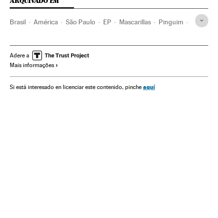
ARQUIVADO EM
Brasil
América
São Paulo
EP
Mascarillas
Pinguim
Material sanitário
Aves aquáticas
Coronavirus
Coronavirus Covid-19
Pandemia
Virologia
Aves
Adere a
Mais informações
Epidemia
Doenças
aquí
Si está interesado en licenciar este contenido, pinche