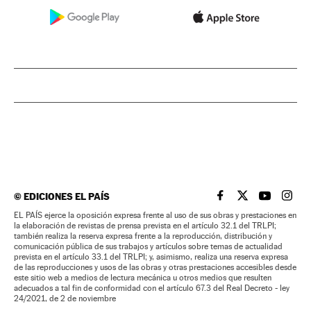
©
EDICIONES EL PAÍS
EL PAÍS BRASIL EN
EL PAÍS BRASI
EL PAÍS B
EL PA
EL PAÍS ejerce la oposición expresa frente al uso de sus obras y prestaciones en
la elaboración de revistas de prensa prevista en el artículo 32.1 del TRLPI;
también realiza la reserva expresa frente a la reproducción, distribución y
comunicación pública de sus trabajos y artículos sobre temas de actualidad
prevista en el artículo 33.1 del TRLPI; y, asimismo, realiza una reserva expresa
de las reproducciones y usos de las obras y otras prestaciones accesibles desde
este sitio web a medios de lectura mecánica u otros medios que resulten
adecuados a tal fin de conformidad con el artículo 67.3 del Real Decreto - ley
24/2021, de 2 de noviembre