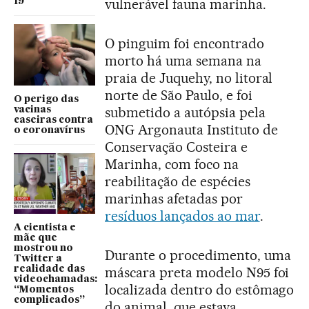
vulnerável fauna marinha.
19
O pinguim foi encontrado
morto há uma semana na
praia de Juquehy, no litoral
norte de São Paulo, e foi
O perigo das
submetido a autópsia pela
vacinas
caseiras contra
ONG Argonauta Instituto de
o coronavírus
Conservação Costeira e
Marinha, com foco na
reabilitação de espécies
marinhas afetadas por
resíduos lançados ao mar
.
A cientista e
mãe que
mostrou no
Durante o procedimento, uma
Twitter a
máscara preta modelo N95 foi
realidade das
videochamadas:
localizada dentro do estômago
“Momentos
complicados”
do animal, que estava