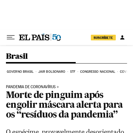
Pular para o conteúdo
SUSCRÍBETE
Brasil
GOVERNO BRASIL
JAIR BOLSONARO
STF
CONGRESSO NACIONAL
COVID-1
PANDEMIA DE CORONAVÍRUS
Morte de pinguim após
engolir máscara alerta para
os “resíduos da pandemia”
O espécime, provavelmente desorientado,