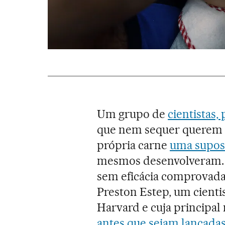
Um grupo de
cientistas,
que nem sequer querem se
própria carne
uma supost
mesmos desenvolveram. T
sem eficácia comprovada,
Preston Estep, um cientis
Harvard e cuja principal
antes que sejam lançadas 