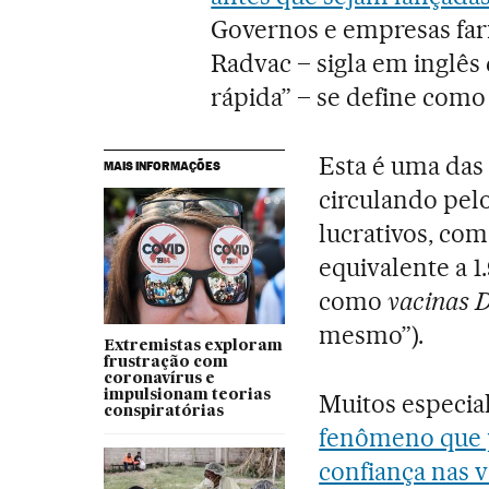
Governos e empresas far
Radvac – sigla em inglês
rápida” – se define como
Esta é uma das 
MAIS INFORMAÇÕES
circulando pel
lucrativos, com
equivalente a 1
como
vacinas 
mesmo”).
Extremistas exploram
frustração com
coronavírus e
impulsionam teorias
Muitos especi
conspiratórias
fenômeno que p
confiança nas 