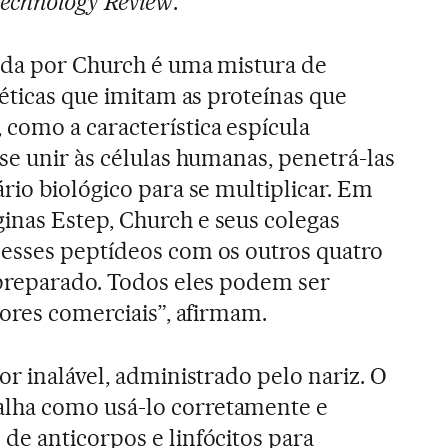
echnology Review
.
ida por Church é uma mistura de
téticas que imitam as proteínas que
omo a característica espícula
se unir às células humanas, penetrá-las
rio biológico para se multiplicar. Em
nas Estep, Church e seus colegas
esses peptídeos com os outros quatro
 preparado. Todos eles podem ser
dores comerciais”, afirmam.
or inalável, administrado pelo nariz. O
ha como usá-lo corretamente e
e anticorpos e linfócitos para