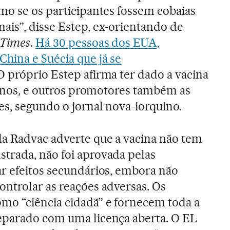
mo se os participantes fossem cobaias
is”, disse Estep, ex-orientando de
 Times
.
Há 30 pessoas dos EUA,
hina e Suécia que já se
 O próprio Estep afirma ter dado a vacina
3 anos, e outros promotores também as
es, segundo o jornal nova-iorquino.
da Radvac adverte que a vacina não tem
trada, não foi aprovada pelas
r efeitos secundários, embora não
ntrolar as reações adversas. Os
mo “ciência cidadã” e fornecem toda a
eparado com uma licença aberta. O EL