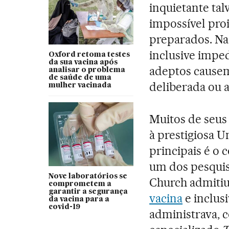
inquietante tal
impossível proi
preparados. Na
inclusive imped
Oxford retoma testes
da sua vacina após
adeptos causem
analisar o problema
de saúde de uma
deliberada ou a
mulher vacinada
Muitos de seus
à prestigiosa 
principais é o 
um dos pesquis
Nove laboratórios se
Church admitiu
comprometem a
garantir a segurança
vacina
e inclus
da vacina para a
covid-19
administrava, 