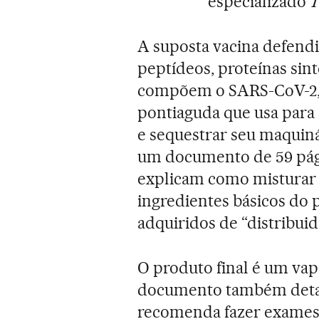
especializado
T
A suposta vacina defend
peptídeos, proteínas sin
compõem o SARS-CoV-2, c
pontiaguda que usa para 
e sequestrar seu maquiná
um documento de 59 pági
explicam como misturar 
ingredientes básicos do
adquiridos de “distribui
O produto final é um vap
documento também detal
recomenda fazer exames d