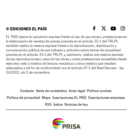
©
EDICIONES EL PAÍS
EL PAÍS BRASIL EN
EL PAÍS BRASI
EL PAÍS B
EL PA
EL PAÍS ejerce la oposición expresa frente al uso de sus obras y prestaciones en
la elaboración de revistas de prensa prevista en el artículo 32.1 del TRLPI;
también realiza la reserva expresa frente a la reproducción, distribución y
comunicación pública de sus trabajos y artículos sobre temas de actualidad
prevista en el artículo 33.1 del TRLPI; y, asimismo, realiza una reserva expresa
de las reproducciones y usos de las obras y otras prestaciones accesibles desde
este sitio web a medios de lectura mecánica u otros medios que resulten
adecuados a tal fin de conformidad con el artículo 67.3 del Real Decreto - ley
24/2021, de 2 de noviembre
Contacto
Venta de contenidos
Aviso legal
Política cookies
Política de privacidad
Mapa
Suscripciones EL PAÍS
Suscripciones empresas
RSS
Índice
Noticias de hoy