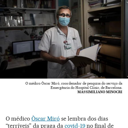
O médico Òscar Miró, coordenador de pesquisa do serviço da
Emergência do Hospital Clínic, de Barcelona.
MASSIMILIANO MINOCRI
O médico
Òscar Miró
se lembra dos dias
“terríveis” da praga da
covid-19
no final de