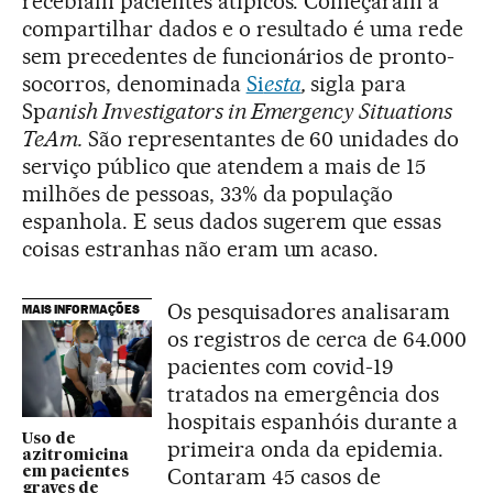
recebiam pacientes atípicos. Começaram a
compartilhar dados e o resultado é uma rede
sem precedentes de funcionários de pronto-
socorros, denominada
Si
esta
,
sigla para
Sp
anish Investigators in Emergency Situations
TeAm.
São representantes de 60 unidades do
serviço público que atendem a mais de 15
milhões de pessoas, 33% da população
espanhola. E seus dados sugerem que essas
coisas estranhas não eram um acaso.
Os pesquisadores analisaram
MAIS INFORMAÇÕES
os registros de cerca de 64.000
pacientes com covid-19
tratados na emergência dos
hospitais espanhóis durante a
Uso de
primeira onda da epidemia.
azitromicina
Contaram 45 casos de
em pacientes
graves de