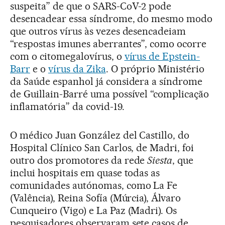
suspeita” de que o SARS-CoV-2 pode
desencadear essa síndrome, do mesmo modo
que outros vírus às vezes desencadeiam
“respostas imunes aberrantes”, como ocorre
com o citomegalovírus, o
vírus de Epstein-
Barr
e o
vírus da Zika
. O próprio Ministério
da Saúde espanhol já considera a síndrome
de Guillain-Barré uma possível “complicação
inflamatória” da covid-19.
O médico Juan González del Castillo, do
Hospital Clínico San Carlos, de Madri, foi
outro dos promotores da rede
Siesta
, que
inclui hospitais em quase todas as
comunidades autónomas, como La Fe
(Valência), Reina Sofía (Múrcia), Álvaro
Cunqueiro (Vigo) e La Paz (Madri). Os
pesquisadores observaram sete casos de