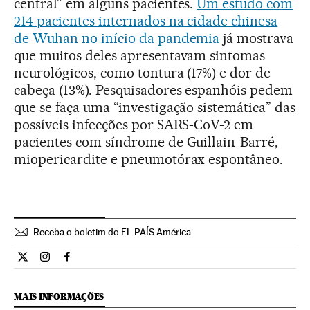
central” em alguns pacientes.
Um estudo com
214 pacientes internados na cidade chinesa
de Wuhan no início da pandemia
já mostrava
que muitos deles apresentavam sintomas
neurológicos, como tontura (17%) e dor de
cabeça (13%). Pesquisadores espanhóis pedem
que se faça uma “investigação sistemática” das
possíveis infecções por SARS-CoV-2 em
pacientes com síndrome de Guillain-Barré,
miopericardite e pneumotórax espontâneo.
Receba o boletim do EL PAÍS América
Ciencia El País Brasil en Twitter
Ciencia El País Brasil en Instagram
Ciencia El País Brasil en Facebook
MAIS INFORMAÇÕES