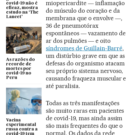
miopericardite ― inflamação
covid-19 não é
eficaz, mostra
do músculo do coração e da
estudo na ‘The
membrana que o envolve ―,
Lancet’
36 de pneumotórax
espontâneos ― vazamento de
ar dos pulmões ― e oito
síndromes de Guillain-Barré
,
um distúrbio grave em que as
As razões do
defesas do organismo atacam
recorde de
mortes por
seu próprio sistema nervoso,
covid-19 no
causando fraqueza muscular e
Peru
até paralisia.
Todas as três manifestações
são muito raras em pacientes
de covid-19, mas ainda assim
Vacina
são mais frequentes do que o
experimental
russa contra a
normal. Os dados da rede
covid-19 tem