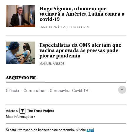
Hugo Sigman, o homem que
vacinará a América Latina contra a
covid-19
ENRIC GONZÁLEZ
| BUENOS AIRES
Especialistas da OMS alertam que
vacina aprovada às pressas pode
piorar pandemia
MANUEL ANSEDE
ARQUIVADO EM
Ciência
Coronavirus
Coronavirus Covid-19
Epidemiologia
Saúde
Medicina
Hospital Clínico Barcelona
Hospital Clínico San Carlos
Adere a
Mais informações
Pandemia
Investigação médica
Doenças
Síndrome Guillain-Barré
Doenças neurológicas
aquí
Si está interesado en licenciar este contenido, pinche