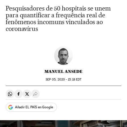
Pesquisadores de 50 hospitais se unem
para quantificar a frequência real de
fenômenos incomuns vinculados ao
coronavírus
MANUEL ANSEDE
SEP
05, 2020 - 15:18
EDT
Compartir en Whatsapp
Compartir en Facebook
Compartir en Twitter
Desplegar Redes Sociales
Añadir EL PAÍS en Google