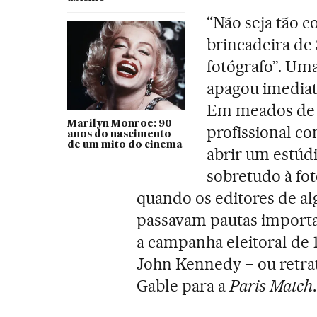
“Não seja tão 
brincadeira de 
fotógrafo”. Um
apagou imediata
Em meados de 1
Marilyn Monroe: 90
profissional co
anos do nascimento
de um mito do cinema
abrir um estú
sobretudo à fot
quando os editores de al
passavam pautas import
a campanha eleitoral de 
John Kennedy – ou retrat
Gable para a
Paris Match
.