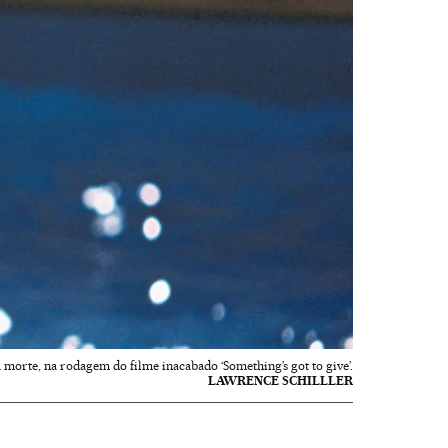
morte, na rodagem do filme inacabado ‘Something’s got to give’.
LAWRENCE SCHILLLER