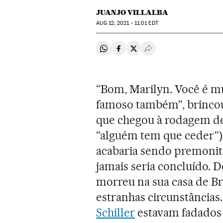
JUANJO VILLALBA
AUG
12, 2021 - 11:01
EDT
Compartir en Whatsapp
Compartir en Facebook
Compartir en Twitter
Desplegar Redes Soci
“Bom, Marilyn. Você é mu
famoso também”, brincou
que chegou à rodagem d
“alguém tem que ceder”)
acabaria sendo premonit
jamais seria concluído. 
morreu na sua casa de Br
estranhas circunstâncias.
Schiller
estavam fadados a