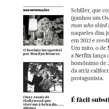
Schiller, que c
MAIS INFORMAÇÕES
(ganhou um Os
man who skied 
naqueles dias 
em 2012 e reed
Um mito, o de 
O fascínio inesgotável
a Netflix lança 
por Marilyn Monroe
homônimo de Jo
da atriz calif
protagonista.
Onze casais de
É fácil subs
Hollywood que
viveram à beira do
abismo