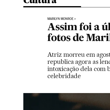
Cultura
MARILYN MONROE
Assim foi a ú
fotos de Mar
Atriz morreu em agost
republica agora as len
intoxicação dela com 
celebridade