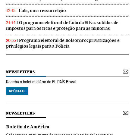
Lula, uma ressurreição
12:15
O programa eleitoral de Lula da Silva: subidas de
21:14
impostos para os ricos e proteção para as minorias
Programa eleitoral de Bolsonaro: privatizações e
20:55
privilégios legais para a Polícia
NEWSLETTERS
Receba o boletim diário do EL PAÍS Brasil
APÚNTATE
NEWSLETTERS
Boletín de América
Cada semana en tu cuenta de correo una selección de las noticias,