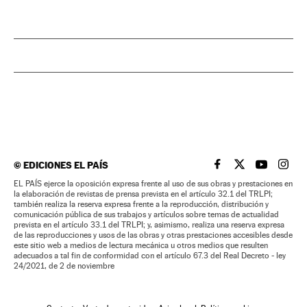
©
EDICIONES EL PAÍS
EL PAÍS BRASIL EN
EL PAÍS BRASI
EL PAÍS B
EL PA
EL PAÍS ejerce la oposición expresa frente al uso de sus obras y prestaciones en
la elaboración de revistas de prensa prevista en el artículo 32.1 del TRLPI;
también realiza la reserva expresa frente a la reproducción, distribución y
comunicación pública de sus trabajos y artículos sobre temas de actualidad
prevista en el artículo 33.1 del TRLPI; y, asimismo, realiza una reserva expresa
de las reproducciones y usos de las obras y otras prestaciones accesibles desde
este sitio web a medios de lectura mecánica u otros medios que resulten
adecuados a tal fin de conformidad con el artículo 67.3 del Real Decreto - ley
24/2021, de 2 de noviembre