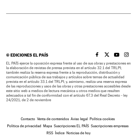
©
EDICIONES EL PAÍS
EL PAÍS BRASIL EN
EL PAÍS BRASI
EL PAÍS B
EL PA
EL PAÍS ejerce la oposición expresa frente al uso de sus obras y prestaciones en
la elaboración de revistas de prensa prevista en el artículo 32.1 del TRLPI;
también realiza la reserva expresa frente a la reproducción, distribución y
comunicación pública de sus trabajos y artículos sobre temas de actualidad
prevista en el artículo 33.1 del TRLPI; y, asimismo, realiza una reserva expresa
de las reproducciones y usos de las obras y otras prestaciones accesibles desde
este sitio web a medios de lectura mecánica u otros medios que resulten
adecuados a tal fin de conformidad con el artículo 67.3 del Real Decreto - ley
24/2021, de 2 de noviembre
Contacto
Venta de contenidos
Aviso legal
Política cookies
Política de privacidad
Mapa
Suscripciones EL PAÍS
Suscripciones empresas
RSS
Índice
Noticias de hoy