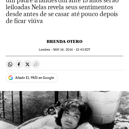
um padre irlandês durante 15 anos serão
leiloadas Nelas revela seus sentimentos
desde antes de se casar até pouco depois
de ficar viúva
BRENDA OTERO
Londres -
MAY
14, 2014 - 13:43
EDT
Compartir en Whatsapp
Compartir en Facebook
Compartir en Twitter
Desplegar Redes Sociales
Añadir EL PAÍS en Google