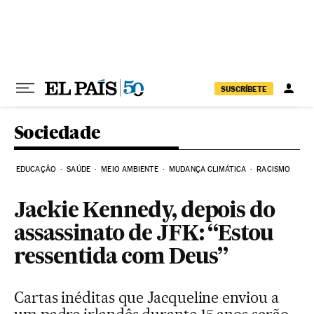
Pular para o conteúdo
SUSCRÍBETE
Sociedade
EDUCAÇÃO
SAÚDE
MEIO AMBIENTE
MUDANÇA CLIMÁTICA
RACISMO
Jackie Kennedy, depois do
assassinato de JFK: “Estou
ressentida com Deus”
Cartas inéditas que Jacqueline enviou a