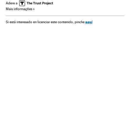
Aragão
Estados Unidos
Gente
Europa Ocidental
Adere a
Mais informações
América do Norte
Europa
América
Governo
História
Política
Sociedade
aquí
Si está interesado en licenciar este contenido, pinche