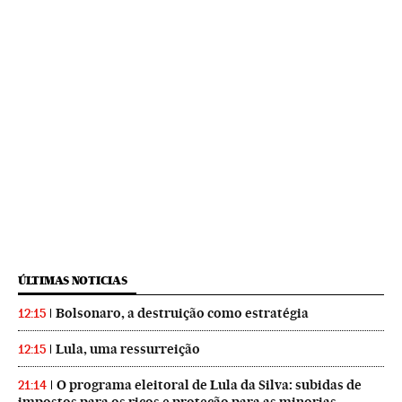
ÚLTIMAS NOTICIAS
Bolsonaro, a destruição como estratégia
12:15
Lula, uma ressurreição
12:15
O programa eleitoral de Lula da Silva: subidas de
21:14
impostos para os ricos e proteção para as minorias