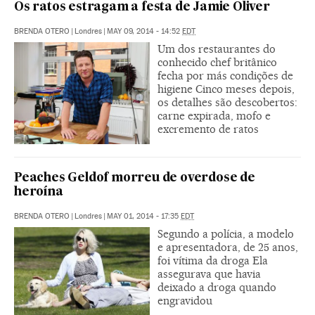
Os ratos estragam a festa de Jamie Oliver
BRENDA OTERO
|
Londres
|
MAY 09, 2014 - 14:52
EDT
Um dos restaurantes do
conhecido chef britânico
fecha por más condições de
higiene Cinco meses depois,
os detalhes são descobertos:
carne expirada, mofo e
excremento de ratos
Peaches Geldof morreu de overdose de
heroína
BRENDA OTERO
|
Londres
|
MAY 01, 2014 - 17:35
EDT
Segundo a polícia, a modelo
e apresentadora, de 25 anos,
foi vítima da droga Ela
assegurava que havia
deixado a droga quando
engravidou