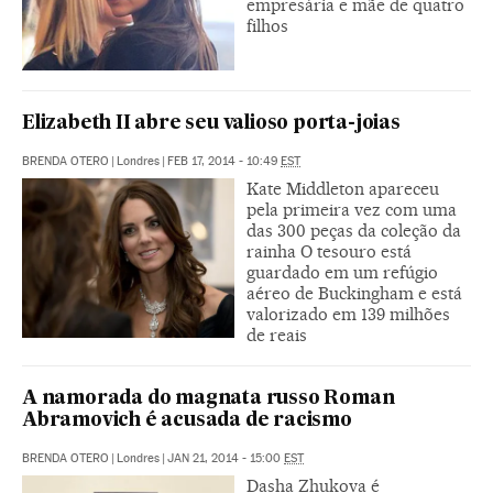
empresária e mãe de quatro
filhos
Elizabeth II abre seu valioso porta-joias
BRENDA OTERO
|
Londres
|
FEB 17, 2014 - 10:49
EST
Kate Middleton apareceu
pela primeira vez com uma
das 300 peças da coleção da
rainha O tesouro está
guardado em um refúgio
aéreo de Buckingham e está
valorizado em 139 milhões
de reais
A namorada do magnata russo Roman
Abramovich é acusada de racismo
BRENDA OTERO
|
Londres
|
JAN 21, 2014 - 15:00
EST
Dasha Zhukova é