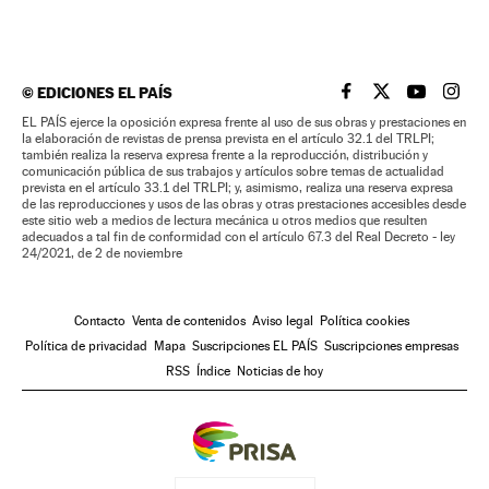
©
EDICIONES EL PAÍS
EL PAÍS BRASIL EN
EL PAÍS BRASI
EL PAÍS B
EL PA
EL PAÍS ejerce la oposición expresa frente al uso de sus obras y prestaciones en
la elaboración de revistas de prensa prevista en el artículo 32.1 del TRLPI;
también realiza la reserva expresa frente a la reproducción, distribución y
comunicación pública de sus trabajos y artículos sobre temas de actualidad
prevista en el artículo 33.1 del TRLPI; y, asimismo, realiza una reserva expresa
de las reproducciones y usos de las obras y otras prestaciones accesibles desde
este sitio web a medios de lectura mecánica u otros medios que resulten
adecuados a tal fin de conformidad con el artículo 67.3 del Real Decreto - ley
24/2021, de 2 de noviembre
Contacto
Venta de contenidos
Aviso legal
Política cookies
Política de privacidad
Mapa
Suscripciones EL PAÍS
Suscripciones empresas
RSS
Índice
Noticias de hoy