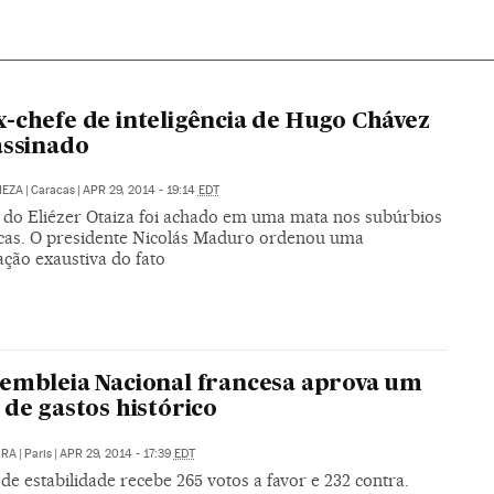
-chefe de inteligência de Hugo Chávez
assinado
MEZA
|
Caracas
|
APR 29, 2014 - 19:14
EDT
 do Eliézer Otaiza foi achado em uma mata nos subúrbios
cas. O presidente Nicolás Maduro ordenou uma
ação exaustiva do fato
embleia Nacional francesa aprova um
 de gastos histórico
ORA
|
Paris
|
APR 29, 2014 - 17:39
EDT
de estabilidade recebe 265 votos a favor e 232 contra.