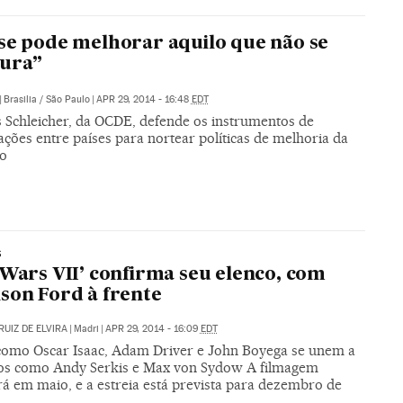
se pode melhorar aquilo que não se
ura”
|
Brasilia / São Paulo
|
APR 29, 2014 - 16:48
EDT
 Schleicher, da OCDE, defende os instrumentos de
ções entre países para nortear políticas de melhoria da
o
S
 Wars VII’ confirma seu elenco, com
son Ford à frente
RUIZ DE ELVIRA
|
Madri
|
APR 29, 2014 - 16:09
EDT
como Oscar Isaac, Adam Driver e John Boyega se unem a
os como Andy Serkis e Max von Sydow A filmagem
á em maio, e a estreia está prevista para dezembro de