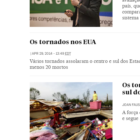
país, qu
compara
sistema
Os tornados nos EUA
|
APR 29, 2014 - 13:49
EDT
Vários tornados assolaram o centro e sul dos Esta
menos 20 mortos
Os to
sul d
JOAN FAUS
A força 
e segue 