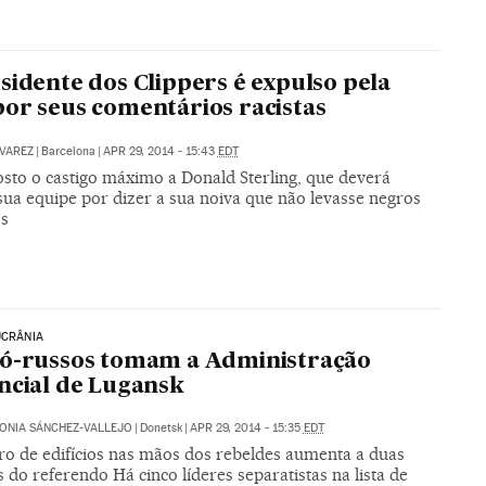
sidente dos Clippers é expulso pela
or seus comentários racistas
VAREZ
|
Barcelona
|
APR 29, 2014 - 15:43
EDT
osto o castigo máximo a Donald Sterling, que deverá
sua equipe por dizer a sua noiva que não levasse negros
os
UCRÂNIA
ó-russos tomam a Administração
ncial de Lugansk
ONIA SÁNCHEZ-VALLEJO
|
Donetsk
|
APR 29, 2014 - 15:35
EDT
o de edifícios nas mãos dos rebeldes aumenta a duas
do referendo Há cinco líderes separatistas na lista de