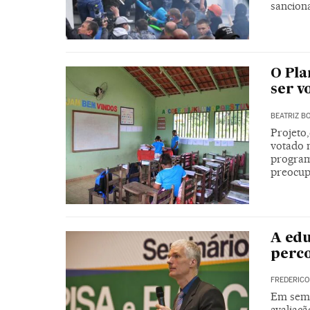
sancion
O Pla
ser v
BEATRIZ B
Projeto
votado 
program
preocup
A edu
perco
FREDERICO
Em semi
avaliaç