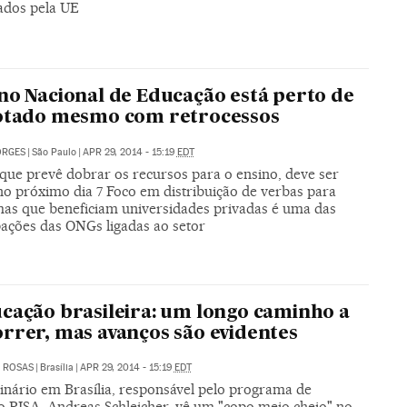
ados pela UE
no Nacional de Educação está perto de
otado mesmo com retrocessos
ORGES
|
São Paulo
|
APR 29, 2014 - 15:19
EDT
,que prevê dobrar os recursos para o ensino, deve ser
no próximo dia 7 Foco em distribuição de verbas para
as que beneficiam universidades privadas é uma das
ações das ONGs ligadas ao setor
cação brasileira: um longo caminho a
rrer, mas avanços são evidentes
 ROSAS
|
Brasília
|
APR 29, 2014 - 15:19
EDT
nário em Brasília, responsável pelo programa de
ão PISA, Andreas Schleicher, vê um "copo meio cheio" no