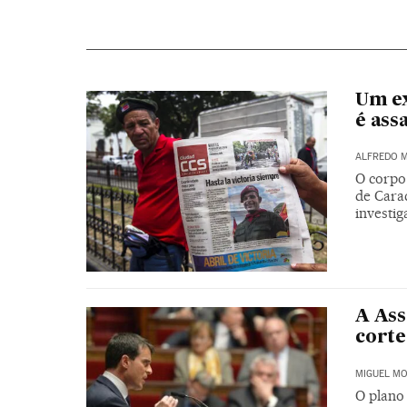
Um ex
é ass
ALFREDO 
O corpo
de Cara
investig
A Ass
corte
MIGUEL M
O plano 