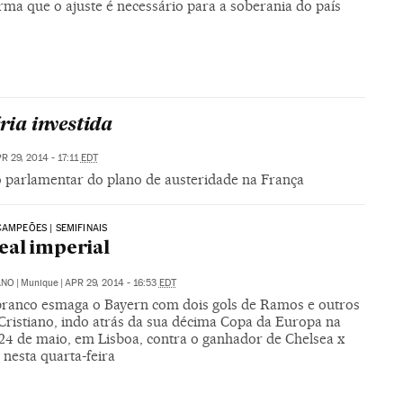
irma que o ajuste é necessário para a soberania do país
ria investida
R 29, 2014 - 17:11
EDT
o parlamentar do plano de austeridade na França
CAMPEÕES | SEMIFINAIS
al imperial
ANO
|
Munique
|
APR 29, 2014 - 16:53
EDT
branco esmaga o Bayern com dois gols de Ramos e outros
 Cristiano, indo atrás da sua décima Copa da Europa na
 24 de maio, em Lisboa, contra o ganhador de Chelsea x
, nesta quarta-feira