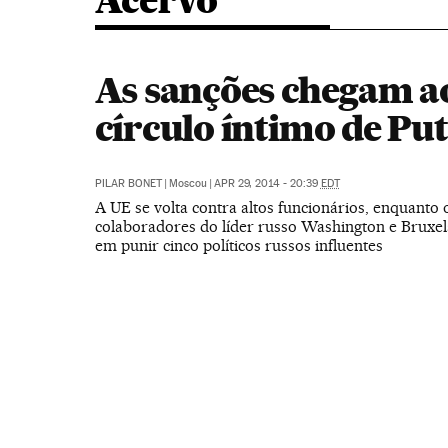
Acervo
As sanções chegam a
círculo íntimo de Put
PILAR BONET
|
Moscou
|
APR 29, 2014 - 20:39
EDT
A UE se volta contra altos funcionários, enquant
colaboradores do líder russo Washington e Bruxe
em punir cinco políticos russos influentes