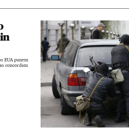
o
in
o os EUA punem
las concordam