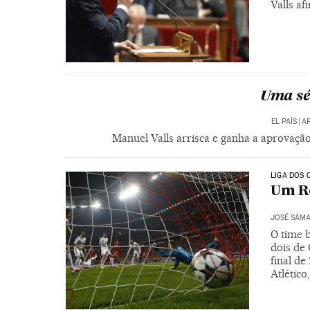
Valls af
Uma sé
EL PAÍS
|
AP
Manuel Valls arrisca e ganha a aprovaçã
LIGA DOS 
Um Re
JOSÉ SÁM
O time 
dois de
final de
Atlético