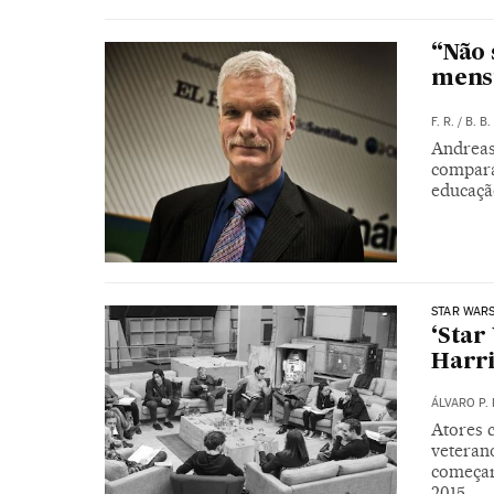
“Não 
mens
F. R.
/
B. B.
Andreas
compara
educaçã
STAR WAR
‘Star
Harri
ÁLVARO P. 
Atores 
veteran
começar
2015