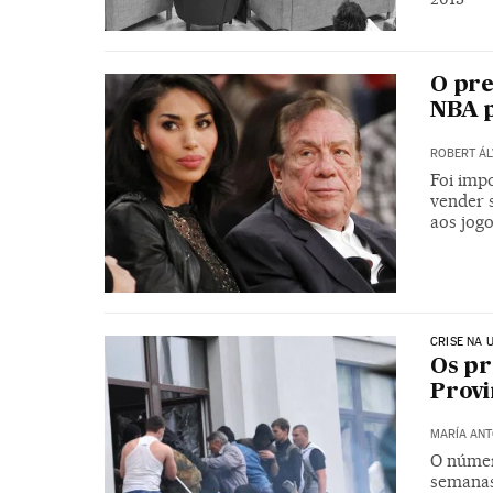
O pre
NBA p
ROBERT ÁL
Foi imp
vender 
aos jog
CRISE NA 
Os pr
Provi
MARÍA ANT
O númer
semanas 