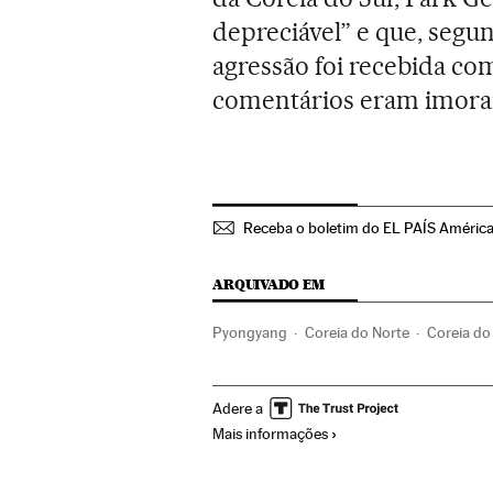
depreciável” e que, segu
agressão foi recebida co
comentários eram imorais
Receba o boletim do EL PAÍS Améric
ARQUIVADO EM
Pyongyang
Coreia do Norte
Coreia do
América do Norte
Armamento
Améric
Adere a
Mais informações