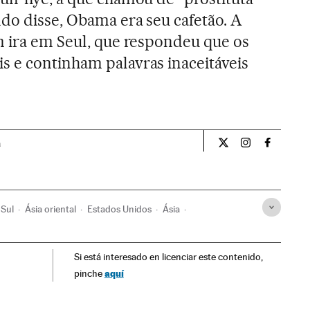
ndo disse, Obama era seu cafetão. A
m ira em Seul, que respondeu que os
 e continham palavras inaceitáveis
a
Internacional El Pa
Internacional
Internac
 Sul
Ásia oriental
Estados Unidos
Ásia
a
Defesa
Si está interesado en licenciar este contenido,
aquí
pinche