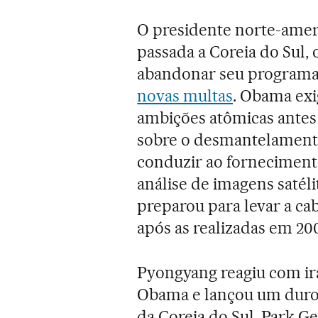
O presidente norte-amer
passada a Coreia do Sul,
abandonar seu programa
novas multas
. Obama exi
ambições atômicas antes 
sobre o desmantelament
conduzir ao forneciment
análise de imagens satél
preparou para levar a cab
após as realizadas em 200
Pyongyang reagiu com ira
Obama e lançou um duro 
da Coreia do Sul, Park G