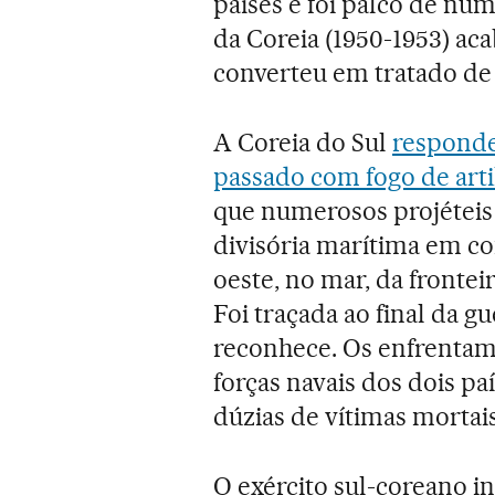
países e foi palco de nu
da Coreia (1950-1953) ac
converteu em tratado de
A Coreia do Sul
responde
passado com fogo de arti
que numerosos projéteis 
divisória marítima em co
oeste, no mar, da fronteir
Foi traçada ao final da 
reconhece. Os enfrentam
forças navais dos dois p
dúzias de vítimas mortai
O exército sul-coreano in