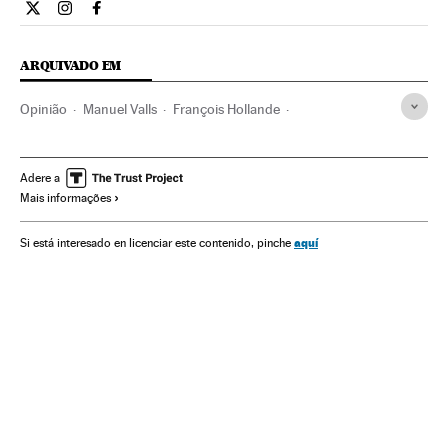
Opiniao El País Brasil en Twitter
Opiniao El País Brasil en Instagram
Opiniao El País Brasil en Facebook
ARQUIVADO EM
Opinião
Manuel Valls
François Hollande
Social-democracia
Austeridade
França
Cortes orçamentários
União Europeia
Ideologias
Adere a
Mais informações
Europa
Economia
Política
aquí
Si está interesado en licenciar este contenido, pinche