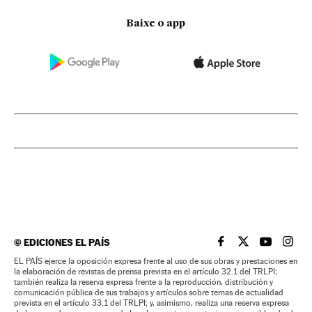
Baixe o app
©
EDICIONES EL PAÍS
EL PAÍS BRASIL EN
EL PAÍS BRASI
EL PAÍS B
EL PA
EL PAÍS ejerce la oposición expresa frente al uso de sus obras y prestaciones en
la elaboración de revistas de prensa prevista en el artículo 32.1 del TRLPI;
también realiza la reserva expresa frente a la reproducción, distribución y
comunicación pública de sus trabajos y artículos sobre temas de actualidad
prevista en el artículo 33.1 del TRLPI; y, asimismo, realiza una reserva expresa