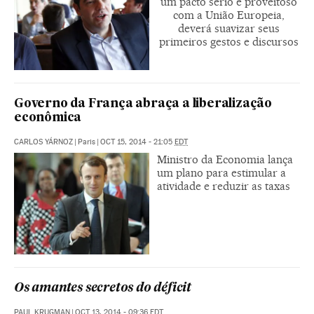
um pacto sério e proveitoso
com a União Europeia,
deverá suavizar seus
primeiros gestos e discursos
Governo da França abraça a liberalização
econômica
CARLOS YÁRNOZ
|
Paris
|
OCT 15, 2014 - 21:05
EDT
Ministro da Economia lança
um plano para estimular a
atividade e reduzir as taxas
Os amantes secretos do déficit
PAUL KRUGMAN
|
OCT 13, 2014 - 09:36
EDT