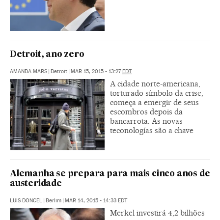
Detroit, ano zero
AMANDA MARS
|
Detroit
|
MAR 15, 2015 - 13:27
EDT
A cidade norte-americana,
torturado símbolo da crise,
começa a emergir de seus
escombros depois da
bancarrota. As novas
teconologías são a chave
Alemanha se prepara para mais cinco anos de
austeridade
LUIS DONCEL
|
Berlim
|
MAR 14, 2015 - 14:33
EDT
Merkel investirá 4,2 bilhões