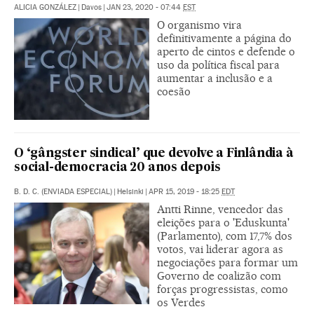
ALICIA GONZÁLEZ
|
Davos
|
JAN 23, 2020 - 07:44
EST
O organismo vira
definitivamente a página do
aperto de cintos e defende o
uso da política fiscal para
aumentar a inclusão e a
coesão
O ‘gângster sindical’ que devolve a Finlândia à
social-democracia 20 anos depois
B. D. C. (ENVIADA ESPECIAL)
|
Helsinki
|
APR 15, 2019 - 18:25
EDT
Antti Rinne, vencedor das
eleições para o 'Eduskunta'
(Parlamento), com 17,7% dos
votos, vai liderar agora as
negociações para formar um
Governo de coalizão com
forças progressistas, como
os Verdes