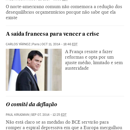
O norte-americano comum não comemora a redução dos
desequilíbrios orçamentários porque não sabe que ela
existe
A saída francesa para vencer a crise
CARLOS YÁRNOZ
|
Paris
|
OCT 11, 2014 - 18:46
EDT
A França resiste a fazer
reformas e opta por um
ajuste médio, limitado e sem
austeridade
O comitê da deflação
PAUL KRUGMAN
|
SEP 07, 2014 - 12:25
EDT
Não está claro se as medidas do BCE servirão para
romper a espiral depressiva em que a Europa mergulhou