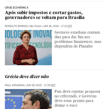
CRISE ECONÔMICA
Após subir impostos e cortar gastos,
governadores se voltam para Brasília
RODOLFO BORGES
|
São Paulo
|
JAN 18, 2016 - 17:13
EST
Gestores estaduais contam
dias para dar fim aos
problemas financeiros, mas
dependem do Planalto
Grécia deve dizer não
PAUL KRUGMAN
|
JUN 29, 2015 - 17:26
EDT
País deve rejeitar proposta
no referendo, e Governo
deve estar pronto para
deixar o euro