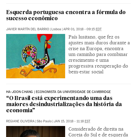
Esquerda portuguesa encontra a fórmula do
sucesso econômico
JAVIER MARTÍN DEL BARRIO
|
Lisboa
|
APR 01, 2018 - 09:15
EDT
País lusitano, que fez os
ajustes mais duros durante a
crise na Europa, encontra
um caminho para combinar
crescimento e uma
progressiva recuperação do
bem-estar social
HA-JOON CHANG | ECONOMISTA DA UNIVERSIDADE DE CAMBRIDGE
“O Brasil está experimentando uma das
maiores desindustrializações da história da
economia”
REGIANE OLIVEIRA
|
São Paulo
|
JAN 15, 2018 - 11:18
EST
Considerado de direita na
Coreia do Sul e de esquerda