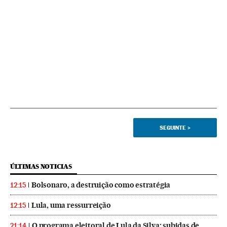
SEGUINTE
>
ÚLTIMAS NOTICIAS
Bolsonaro, a destruição como estratégia
12:15
Lula, uma ressurreição
12:15
O programa eleitoral de Lula da Silva: subidas de
21:14