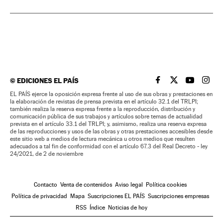
©
EDICIONES EL PAÍS
EL PAÍS BRASIL EN
EL PAÍS BRASI
EL PAÍS B
EL PA
EL PAÍS ejerce la oposición expresa frente al uso de sus obras y prestaciones en
la elaboración de revistas de prensa prevista en el artículo 32.1 del TRLPI;
también realiza la reserva expresa frente a la reproducción, distribución y
comunicación pública de sus trabajos y artículos sobre temas de actualidad
prevista en el artículo 33.1 del TRLPI; y, asimismo, realiza una reserva expresa
de las reproducciones y usos de las obras y otras prestaciones accesibles desde
este sitio web a medios de lectura mecánica u otros medios que resulten
adecuados a tal fin de conformidad con el artículo 67.3 del Real Decreto - ley
24/2021, de 2 de noviembre
Contacto
Venta de contenidos
Aviso legal
Política cookies
Política de privacidad
Mapa
Suscripciones EL PAÍS
Suscripciones empresas
RSS
Índice
Noticias de hoy