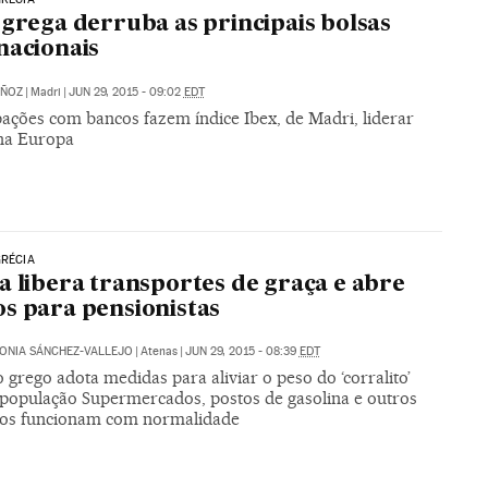
 grega derruba as principais bolsas
nacionais
ÑOZ
|
Madri
|
JUN 29, 2015 - 09:02
EDT
ações com bancos fazem índice Ibex, de Madri, liderar
na Europa
GRÉCIA
a libera transportes de graça e abre
s para pensionistas
ONIA SÁNCHEZ-VALLEJO
|
Atenas
|
JUN 29, 2015 - 08:39
EDT
grego adota medidas para aliviar o peso do ‘corralito’
 população Supermercados, postos de gasolina e outros
os funcionam com normalidade