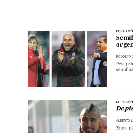
COPA AMÉ
Semif
argen
RODOLFO C
Pela pr
semifina
COPA AMÉ
De pi
ALBERTO L
Entre pe