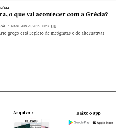
GRÉCIA
ra, o que vai acontecer com a Grécia?
NZÁLEZ
|
Madri
|
JUN 29, 2015 - 08:39
EDT
ário grego está repleto de incógnitas e de alternativas
s
Arquivo
Baixe o app