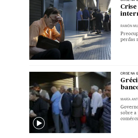
Crise
inter
RAMÓN MU
Preocup
perdas 
CRISE NA 
Gréci
banco
MARÍA ANT
Governo 
sobre a
comérci