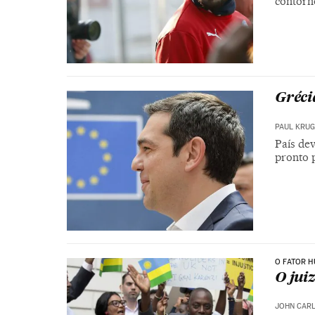
contorno
Gréci
PAUL KRU
País dev
pronto 
O FATOR 
O jui
JOHN CARL