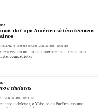
RICA
inais da Copa América só têm técnicos
tinos
HISLEANCHI
|
Santiago de Chile
|
JUN 29, 2015 - 19:31
EDT
imeira vez em um torneio internacional, treinadores
listas compatriotas
RICA
sco e chalacas
ATI
|
JUN 29, 2015 - 19:14
EDT
ruanos e chilenos, o 'Clássico do Pacífico' assume