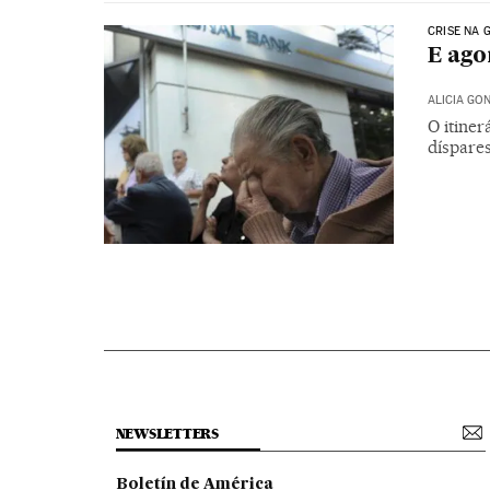
CRISE NA 
E ago
ALICIA GO
O itiner
díspare
NEWSLETTERS
Boletín de América