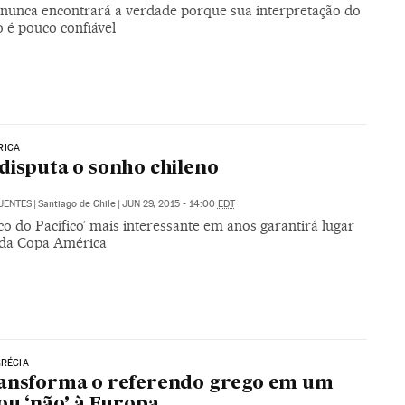
nunca encontrará a verdade porque sua interpretação do
 é pouco confiável
RICA
disputa o sonho chileno
UENTES
|
Santiago de Chile
|
JUN 29, 2015 - 14:00
EDT
ico do Pacífico’ mais interessante em anos garantirá lugar
l da Copa América
GRÉCIA
ransforma o referendo grego em um
 ou ‘não’ à Europa