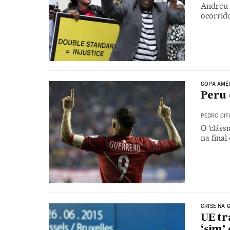
Andreu 
ocorrido
COPA AMÉ
Peru 
PEDRO CIF
O ‘cláss
na fina
CRISE NA 
UE t
‘sim’