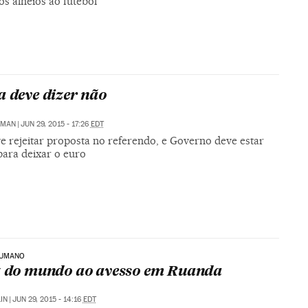
s alheios ao futebol
a deve dizer não
GMAN
|
JUN 29, 2015 - 17:26
EDT
e rejeitar proposta no referendo, e Governo deve estar
para deixar o euro
HUMANO
z do mundo ao avesso em Ruanda
IN
|
JUN 29, 2015 - 14:16
EDT