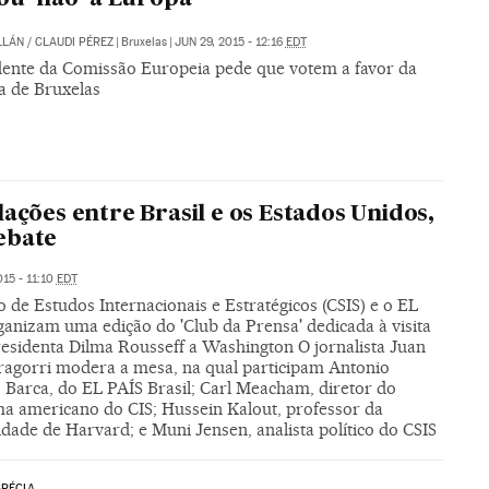
LLÁN
/
CLAUDI PÉREZ
|
Bruxelas
|
JUN 29, 2015 - 12:16
EDT
dente da Comissão Europeia pede que votem a favor da
a de Bruxelas
lações entre Brasil e os Estados Unidos,
ebate
015 - 11:10
EDT
 de Estudos Internacionais e Estratégicos (CSIS) e o EL
ganizam uma edição do 'Club da Prensa' dedicada à visita
residenta Dilma Rousseff a Washington O jornalista Juan
Iragorri modera a mesa, na qual participam Antonio
 Barca, do EL PAÍS Brasil; Carl Meacham, diretor do
a americano do CIS; Hussein Kalout, professor da
dade de Harvard; e Muni Jensen, analista político do CSIS
GRÉCIA