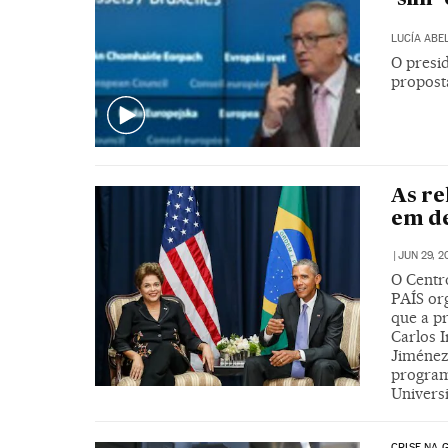
LUCÍA ABE
O presi
propost
As re
em d
|
JUN 29, 2
O Centro
PAÍS or
que a p
Carlos 
Jiménez
program
Universi
CRISE NA 