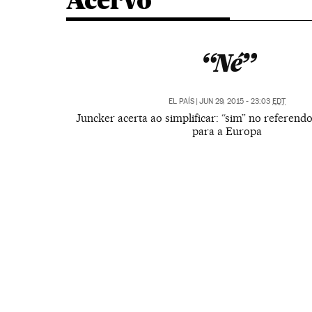
Acervo
“Né”
EL PAÍS
|
JUN 29, 2015 - 23:03
EDT
Juncker acerta ao simplificar: “sim” no referendo
para a Europa