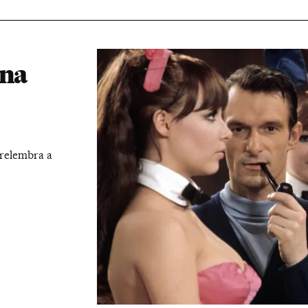
 na
 relembra a