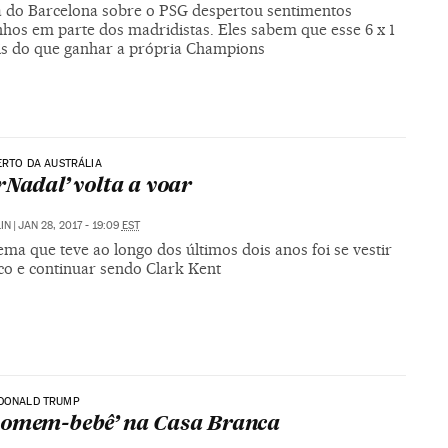
a do Barcelona sobre o PSG despertou sentimentos
hos em parte dos madridistas. Eles sabem que esse 6 x 1
is do que ganhar a própria Champions
BERTO DA AUSTRÁLIA
rNadal’ volta a voar
IN
|
JAN 28, 2017 - 19:09
EST
ma que teve ao longo dos últimos dois anos foi se vestir
co e continuar sendo Clark Kent
 DONALD TRUMP
omem-bebê’ na Casa Branca