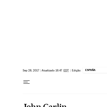
Pular para o conteúdo
ESPAÑA
Sep 28, 2017
|
Atualizado 16:47
EDT
|
Edição:
John Carlin