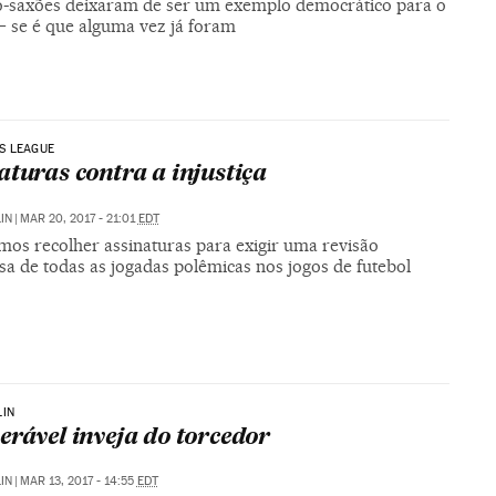
o-saxões deixaram de ser um exemplo democrático para o
 se é que alguma vez já foram
S LEAGUE
aturas contra a injustiça
IN
|
MAR 20, 2017 - 21:01
EDT
mos recolher assinaturas para exigir uma revisão
sa de todas as jogadas polêmicas nos jogos de futebol
LIN
erável inveja do torcedor
IN
|
MAR 13, 2017 - 14:55
EDT