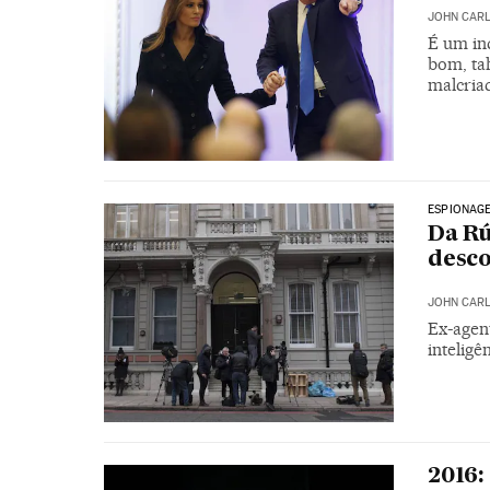
JOHN CARL
É um in
bom, ta
malcria
ESPIONAG
Da Rú
desco
JOHN CARL
Ex-agen
inteligê
2016: