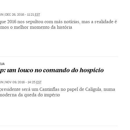
IN
|
DEC 26, 2016 - 11:21
EST
que 2016 nos sepultou com más notícias, mas a realidade é
emos o melhor momento da história
EUA
: um louco no comando do hospício
IN
|
NOV 09, 2016 - 14:25
EST
presidente será um Cantinflas no papel de Calígula, numa
moderna da queda do império