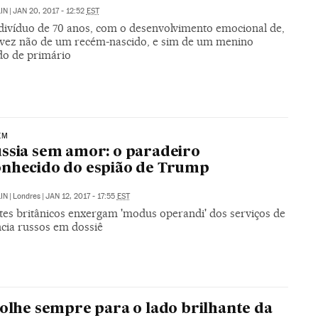
IN
|
JAN 20, 2017 - 12:52
EST
divíduo de 70 anos, com o desenvolvimento emocional de,
lvez não de um recém-nascido, e sim de um menino
do de primário
EM
ssia sem amor: o paradeiro
nhecido do espião de Trump
IN
|
Londres
|
JAN 12, 2017 - 17:55
EST
tes britânicos enxergam 'modus operandi' dos serviços de
ncia russos em dossiê
 olhe sempre para o lado brilhante da