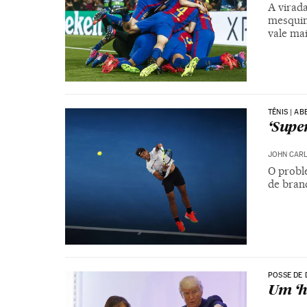
A virad
mesquin
vale ma
TÊNIS | A
‘Supe
JOHN CARL
O proble
de bran
POSSE DE
Um ‘h