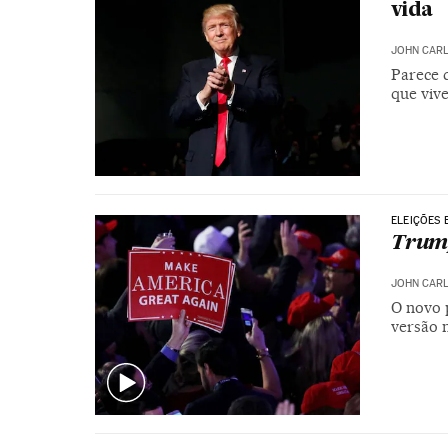
vida
JOHN CARL
Parece 
que viv
ELEIÇÕES 
Trump
JOHN CARL
O novo 
versão 