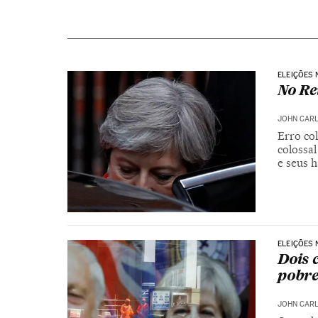
ELEIÇÕES 
No Re
JOHN CARL
Erro co
colossal
e seus h
ELEIÇÕES 
Dois 
pobre
JOHN CARL