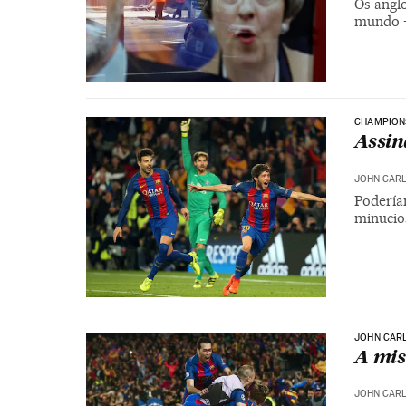
Os angl
mundo –
CHAMPION
Assin
JOHN CARL
Podería
minucio
JOHN CAR
A mis
JOHN CARL