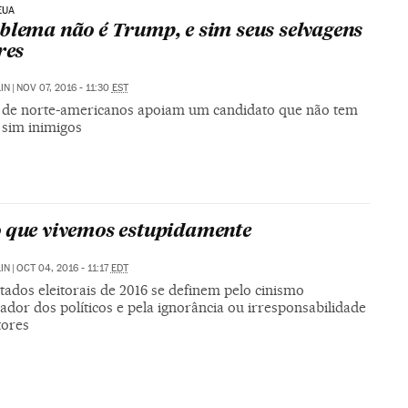
EUA
blema não é Trump, e sim seus selvagens
res
IN
|
NOV 07, 2016 - 11:30
EST
 de norte-americanos apoiam um candidato que não tem
 sim inimigos
 que vivemos estupidamente
IN
|
OCT 04, 2016 - 11:17
EDT
tados eleitorais de 2016 se definem pelo cinismo
dor dos políticos e pela ignorância ou irresponsabilidade
tores