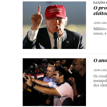
ELEIÇÕES 
O pro
eleito
JOHN CARL
Milhões
causa, e
O ano
JOHN CARL
Os resul
manipula
dos elei