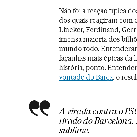
Não foi a reação típica d
dos quais reagiram com 
Lineker, Ferdinand, Ger
imensa maioria dos bilh
mundo todo. Entenderam
façanhas mais épicas da h
história, ponto. Enten
vontade do Barça
, o resu
A virada contra o PS
tirado do Barcelona. F
sublime.