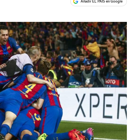
Añadir EL PAÍS en Google
ales