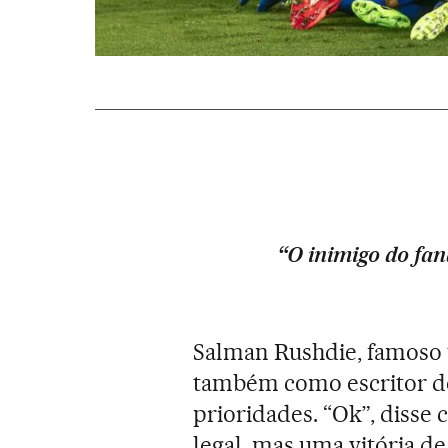
“O inimigo do faná
Salman Rushdie, famoso 
também como escritor de l
prioridades. “Ok”, disse 
legal, mas uma vitória d