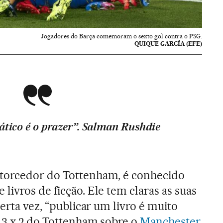
Jogadores do Barça comemoram o sexto gol contra o PSG.
QUIQUE GARCÍA (EFE)
tico é o prazer”.
Salman Rushdie
torcedor do Tottenham, é conhecido
ivros de ficção. Ele tem claras as suas
certa vez, “publicar um livro é muito
e 3 x 2 do Tottenham sobre o
Manchester