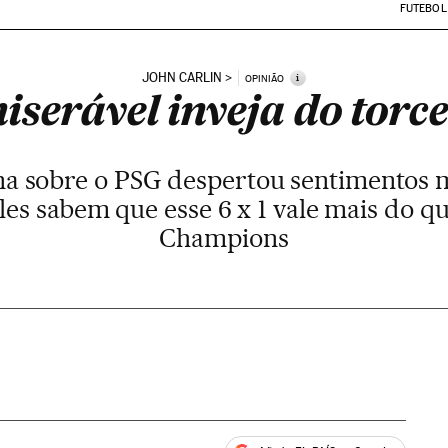
FUTEBOL
JOHN CARLIN
i
OPINIÃO
iserável inveja do torc
na sobre o PSG despertou sentimentos
les sabem que esse 6 x 1 vale mais do q
Champions